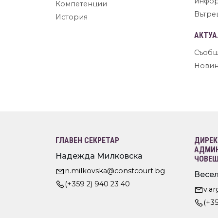
инфо
Компетенции
Вътре
История
АКТУА
Съобщ
Нови
ГЛАВЕН СЕКРЕТАР
ДИРЕК
АДМИН
Надежда Милковска
ЧОВЕШ
n.milkovska@constcourt.bg
Весел
(+359 2) 940 23 40
v.a
(+35