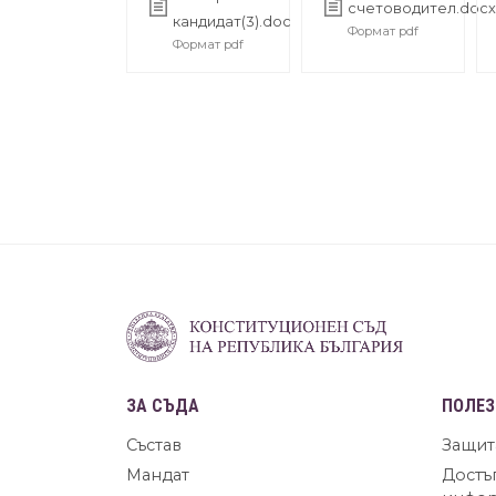
счетоводител.doc
кандидат(3).doc
Формат pdf
Формат pdf
ЗА СЪДА
ПОЛЕЗ
Състав
Защит
Мандат
Достъ