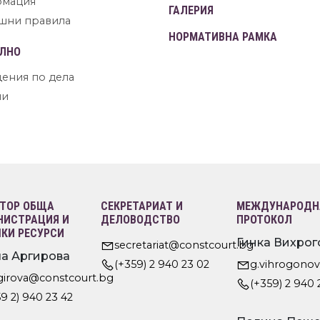
рмация
ГАЛЕРИЯ
шни правила
НОРМАТИВНА РАМКА
ЛНО
ения по дела
ни
ТОР ОБЩА
СЕКРЕТАРИАТ И
МЕЖДУНАРОДНА
ИСТРАЦИЯ И
ДЕЛОВОДСТВО
ПРОТОКОЛ
КИ РЕСУРСИ
Гинка Вихрог
secretariat@constcourt.bg
а Аргирова
(+359) 2 940 23 02
g.vihrogono
rgirova@constcourt.bg
(+359) 2 940 
9 2) 940 23 42