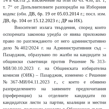
14 в частта „с изключение на тези по чл. 438, ал. 1,
т. 7“ от Допълнителните разпоредби на Изборния
кодекс
(обн.
ДВ, бр. 19 от 05.03.2014 г.;
посл. изм.
ДВ, бр. 104 от 15.12.2023 г.; ДР на
ИК).
Вносителят излага твърдения, според които
оспорената законова уредба се явява приложимо
право по разглежданото от него административно
д
e
ло №402/2024 г. на Административния съд –
Пазарджик, образувано по жалби на кандидати за
общински съветници против Решение №313-
МИ/30.10.2023 г. на Общинската избирателна
комисия (ОИК) – Пазарджик, изменено с Решение
№367-МИ/04.11.2023 г., с което е обявено
разпределението на заявените предпочитания
(преференции) за отделните кандидати по
кандидатски листи за партии, коалиции и местни