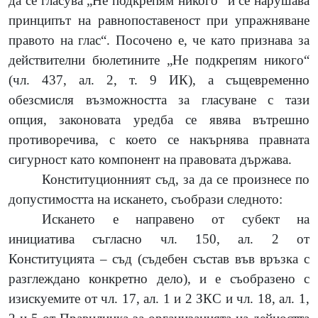
да се гласува „Не подкрепям никого" и се нарушава
принципът на равнопоставеност при упражняване
правото на глас“. Посочено е, че като признава за
действителни бюлетините „Не подкрепям никого“
(чл. 437, ал. 2, т. 9 ИК), а същевременно
обезсмисля възможността за гласуване с тази
опция, законовата уредба се явява вътрешно
противоречива, с което се накърнява правната
сигурност като компонент на правовата държава.
Конституционният съд, за да се произнесе по
допустимостта на искането, съобрази следното:
Искането е направено от субект на
инициатива съгласно чл. 150, ал. 2 от
Конституцията – съд (съдебен състав във връзка с
разглеждано конкретно дело), и е съобразено с
изискуемите от чл. 17, ал. 1 и 2 ЗКС и чл. 18, ал. 1,