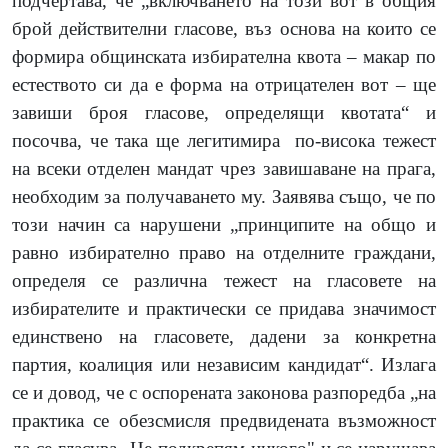
подчертава, че „включването на този вот в общия
брой действителни гласове, въз основа на които се
формира общинската избирателна квота – макар по
естеството си да е форма на отрицателен вот – ще
завиши броя гласове, определящи квотата“ и
посочва, че така ще легитимира
по-висока тежест
на всеки отделен мандат чрез завишаване на прага,
необходим за получаването му. Заявява също, че по
този начин са нарушени „принципите на общо и
равно избирателно право на отделните граждани,
определя се различна тежест на гласовете на
избирателите и практически се придава значимост
единствено на гласовете, дадени за конкретна
партия, коалиция или независим кандидат“. Излага
се и довод, че с оспорената законова разпоредба „на
практика се обезсмисля предвидената възможност