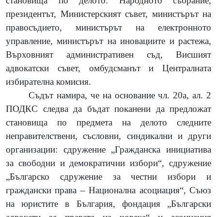
становища по делото: Народното събрание,
президентът, Министерският съвет, министърът на
правосъдието, министърът на електронното
управление, министърът на иновациите и растежа,
Върховният административен съд, Висшият
адвокатски съвет, омбудсманът и Централната
избирателна комисия.
Съдът намира, че на основание чл. 20а, ал. 2
ПОДКС следва да бъдат поканени да предложат
становища по предмета на делото следните
неправителствени, съсловни, синдикални и други
организации:
сдружение „Гражданска инициатива
за свободни и демократични избори“, сдружение
„Българско сдружение за честни избори и
граждански права – Национална асоциация“, Съюз
на юристите в България, фондация „Български