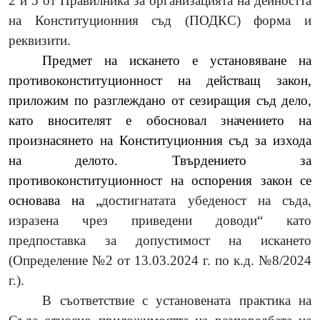
2 и 5 от Правилника за организацията на дейността
на Конституционния съд (ПОДКС) форма и
реквизити.
Предмет на искането е установяване на
противоконституционност на действащ закон,
приложим по разглеждано от сезиращия съд дело,
като вносителят е обосновал значението на
произнасянето на Конституционния съд за изхода
на делото. Твърдението за
противоконституционност на оспорения закон се
основава на „
достигнатата убеденост на съда,
изразена чрез приведени доводи“ като
предпоставка за допустимост на искането
(Определение №2 от 13.03.2024 г. по к.д. №8/2024
г.).
В съответствие с установената практика на