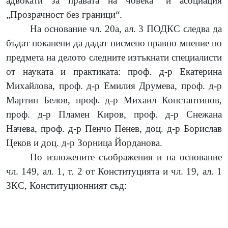
адвокати за правата на човека“ и асоциация
„Прозрачност без граници“.
На основание чл. 20а, ал. 3 ПОДКС следва да
бъдат поканени да дадат писмено правно мнение по
предмета на делото следните изтъкнати специалисти
от науката и практиката:
проф. д-р Екатерина
Михайлова, проф. д-р Емилия Друмева, проф. д-р
Мартин Белов, проф. д-р Михаил Константинов,
проф. д-р Пламен Киров, проф. д-р Снежана
Начева, проф. д-р Пенчо Пенев, доц. д-р Борислав
Цеков и доц. д-р
Зорница Йорданова.
По изложените съображения и на основание
чл. 149, ал. 1, т. 2 от Конституцията и чл. 19, ал. 1
ЗКС, Конституционният съд: