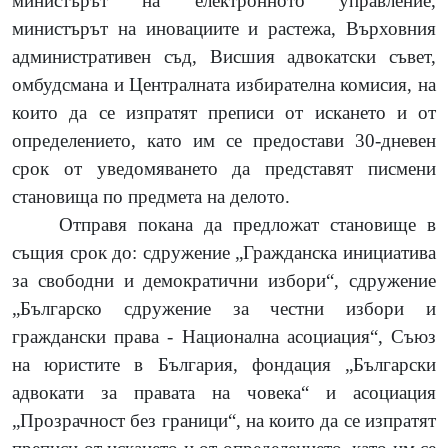
министърът на електронното управление,
министърът на иновациите и растежа, Върховния
административен съд, Висшия адвокатски съвет,
омбудсмана и Централната избирателна комисия,
на
които да се изпратят преписи от искането и от
определението, като им се предостави 30-дневен
срок от уведомяването да представят писмени
становища по предмета на делото.
Отправя покана да предложат становище в
същия срок до:
сдружение „Гражданска инициатива
за свободни и демократични избори“, сдружение
„Българско сдружение за честни избори и
граждански права - Национална асоциация“, Съюз
на юристите в България, фондация „Български
адвокати за правата на човека“ и асоциация
„Прозрачност без граници“, на които да се изпратят