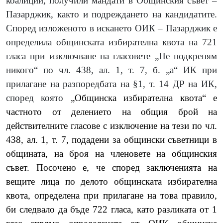
коалиции, получили мандати в Общинския съвет
–
Пазарджик, както и подреждането на кандидатите.
Според изложеното в искането ОИК – Пазарджик е
определила общинската избирателна квота на 721
гласа при изключване на гласовете „Не подкрепям
никого“ по чл. 438, ал. 1, т. 7, б. „а“ ИК при
прилагане на разпоредбата на §1, т. 14 ДР на ИК,
според която
„
Общинска избирателна квота
“ е
частното от делението на общия брой на
действителните гласове с изключение на тези по
чл.
438, ал. 1, т. 7
, подадени за общински съветници в
общината, на броя на членовете на общинския
съвет. Посочено е, че според заключенията на
вещите лица по делото общинската избирателна
квота, определена при прилагане на това правило,
би следвало да бъде 722 гласа, като разликата от 1