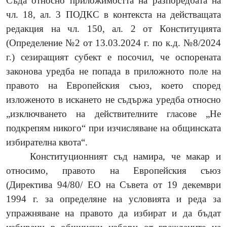
Съда относно приложимостта на разпоредбата на
чл. 18, ал. 3 ПОДКС
в контекста на действащата
редакция на чл. 150, ал. 2 от Конституцията
(Определение №2 от 13.03.2024 г. по к.д. №8/2024
г.)
сезиращият субект е посочил, че оспорената
законова уредба не попада в приложното поле на
правото на Европейския съюз, което според
изложеното в искането не съдържа уредба относно
„изключването на действителните гласове „Не
подкрепям никого“ при изчисляване на общинската
избирателна квота“.
Конституционният съд намира, че макар и
относимо, правото на Европейския съюз
(Директива 94/80/ ЕО на Съвета от 19 декември
1994 г. за определяне на условията и реда за
упражняване на правото да избират и да бъдат