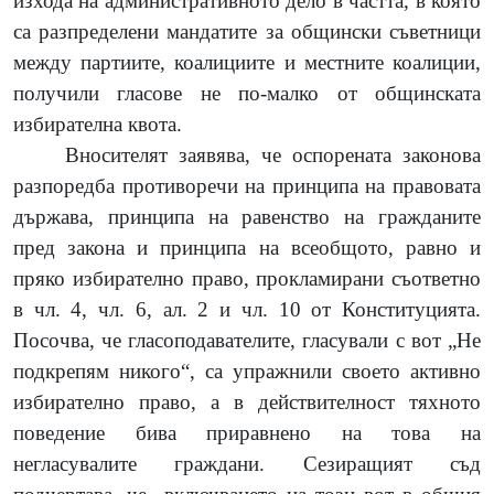
изхода на административното дело в частта, в която
са разпределени мандатите за общински съветници
между партиите, коалициите и местните коалиции,
получили гласове не по-малко от общинската
избирателна квота.
Вносителят заявява, че оспорената законова
разпоредба противоречи на принципа на правовата
държава, принципа на равенство на гражданите
пред закона и принципа на всеобщото, равно и
пряко избирателно право, прокламирани съответно
в чл. 4, чл. 6, ал. 2 и чл. 10 от Конституцията.
Посочва, че гласоподавателите, гласували с вот „Не
подкрепям никого“, са упражнили своето активно
избирателно право, а в действителност тяхното
поведение бива приравнено на това на
негласувалите граждани. Сезиращият съд