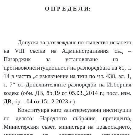
О П Р Е Д Е Л И:
Допуска за разглеждане по същество искането
на
VIII
състав на Административния съд
–
Пазарджик за установяване на
противоконституционност на разпоредбата на §1, т.
14 в частта „с изключение на тези по чл. 438, ал. 1,
т. 7“ от Допълнителните разпоредби на Изборния
кодекс
(обн.
ДВ, бр.19 от 05.03.
2014 г.;
посл. изм.
ДВ, бр. 104 от 15.12.2023 г.
)
.
Конституира като заинтересувани институции
по делото:
Народното събрание, президента,
Министерския съвет, министъра на правосъдието,