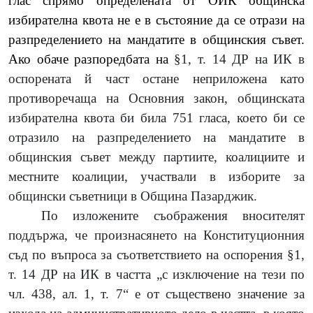
глас спрямо определената от ОИК общинска
избирателна квота не е в състояние да се отрази на
разпределението на мандатите в общинския съвет.
Ако обаче разпоредбата на
§1, т. 14 ДР на ИК в
оспорената й част остане неприложена като
противоречаща на Основния закон, общинската
избирателна квота би била 751 гласа, което би се
отразило на разпределението на мандатите в
общинския съвет между партиите, коалициите и
местните коалиции, участвали в изборите за
общински съветници в Община Пазарджик.
По изложените съображения вносителят
поддържа, че произнасянето на Конституционния
съд по въпроса за съответствието на оспорения §1,
т. 14 ДР на ИК в частта „с изключение на тези по
чл. 438, ал. 1, т. 7“ е от съществено значение за