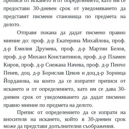
преписи от искането и от определението, като им се
предостави 30-дневен срок от уведомяването да
представят писмени становища по предмета на
делото.
Отправя покана да дадат писмено правно
мнение до: проф. д-р Екатерина Михайлова, проф.
д-р Емилия Друмева, проф. д-р Мартин Белов,
проф. д-р Михаил Константинов, проф. д-р Пламен
Киров, проф. д-р Снежана Начева, проф. д-р Пенчо
Пенев, доц. д-р Борислав Цеков и доц.д-р Зорница
Йорданова, на които да се изпратят преписи от
искането и от определението, като им се дава 30-
дневен срок от уведомяването да дадат писмено
правно мнение по предмета на делото.
Препис от определението да се изпрати на
вносителя на искането, който в 30-дневен срок
може да представи допълнителни съображения.