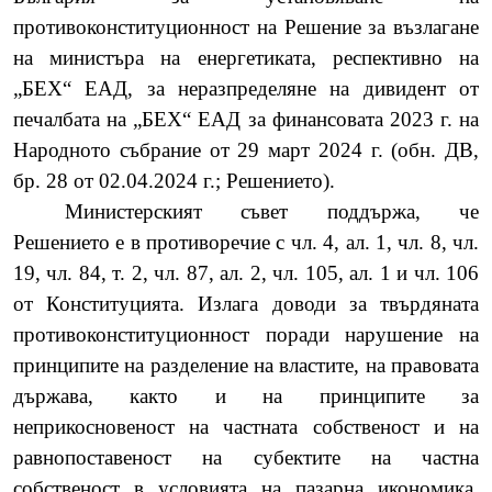
противоконституционност на Решение за възлагане
на министъра на енергетиката, респективно на
„БЕХ“ ЕАД, за неразпределяне на дивидент от
печалбата на „БЕХ“ ЕАД за финансовата 2023 г. на
Народното събрание от 29 март 2024 г. (обн. ДВ,
бр. 28 от
0
2.
0
4.2024 г.
;
Решението).
Министерският съвет поддържа, че
Решението е в противоречие с чл. 4, ал. 1, чл. 8, чл.
19, чл. 84, т. 2, чл. 87, ал. 2, чл. 105, ал. 1 и чл. 106
от Конституцията. Излага доводи за твърдяната
противоконституционност поради нарушение на
принципите на разделение на властите, на правовата
държава, както и на принципите за
неприкосновеност на частната собственост и на
равнопоставеност на субектите на частна
собственост в условията на пазарна икономика.