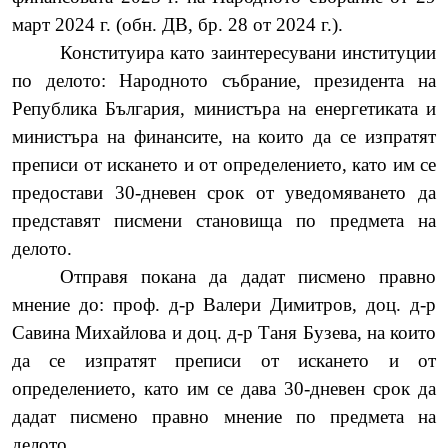
март 2024 г. (обн. ДВ, бр. 28 от 2024 г.).
Конституира като заинтересувани институции
по делото: Народното събрание, президента на
Република България, министъра на енергетиката и
министъра на финансите, на които да се изпратят
преписи от искането и от определението, като им се
предостави 30-дневен срок от уведомяването да
представят писмени становища по предмета на
делото.
Отправя покана да дадат писмено правно
мнение до: проф. д-р Валери Димитров, доц. д-р
Савина Михайлова и доц. д-р Таня Бузева, на които
да се изпратят преписи от искането и от
определението, като им се дава 30-дневен срок да
дадат писмено правно мнение по предмета на
делото.