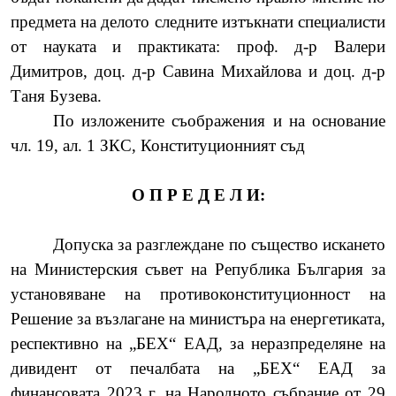
предмета на делото следните изтъкнати специалисти
от науката и практиката: проф. д-р Валери
Димитров, доц. д-р Савина Михайлова и доц. д-р
Таня Бузева.
По изложените съображения и на основание
чл. 19, ал. 1 ЗКС, Конституционният съд
О П Р Е Д Е Л И:
Допуска за разглеждане по същество искането
на Министерския съвет на Република България за
установяване на противоконституционност на
Решение за възлагане на министъра на енергетиката,
респективно на „БЕХ“ ЕАД, за неразпределяне на
дивидент от печалбата на „БЕХ“ ЕАД за
финансовата 2023 г. на Народното събрание от 29