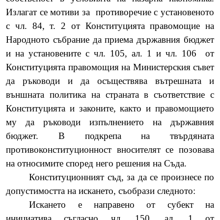
Излагат се мотиви за
противоречие с установеното
с чл. 84, т. 2 от Конституцията правомощие на
Народното събрание да приема държавния бюджет
и на установените с чл. 105, ал. 1 и чл. 106
от
Конституцията правомощия на Министерския съвет
да ръководи и да осъществява вътрешната и
външната политика на страната в съответствие с
Конституцията и законите, както и правомощието
му да ръководи изпълнението на държавния
бюджет. В подкрепа на твърдяната
противоконституционност вносителят се позовава
на относимите според него решения на Съда.
Конституционният съд, за да се произнесе по
допустимостта на искането, съобрази следното:
Искането е направено от субект на
инициатива съгласно чл. 150, ал. 1 от