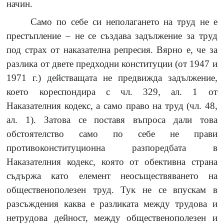
начин.
Само по себе си неполагането на труд не е
престъпление – не се създава задължение за труд
под страх от наказателна репресия. Вярно е, че за
разлика от двете предходни конституции (от 1947 и
1971 г.) действащата не предвижда задължение,
което кореспондира с чл. 329, ал. 1 от
Наказателния кодекс, а само право на труд (чл. 48,
ал. 1). Затова се поставя въпроса дали това
обстоятелство само по себе не прави
противоконституционна разпоредбата в
Наказателния кодекс, която от обективна страна
съдържа като елемент неосъществяването на
общественополезен труд. Тук не се впускам в
разсъждения каква е разликата между трудова и
нетрудова дейност, между общественополезен и