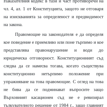
Наказателния кодекс в тази й част противоречи на
чл. 4, ал. 1 от Конституцията, защото не отговаря
на изискванията за определеност и предвидимост
на закона.
Правомощие на законодателя е да определя
кое поведение е приемливо или поне търпимо и кое
представлява правонарушение и води до
юридическа отговорност. Конституционният съд
следва да се намесва
тогава, когато съществува
конституционно нетърпимо положение при
упражняване на това правомощие. С оглед на това
не бива да се подминават въпросите защо
Върховният касационен съд не е ревизирал
тълкувателното решение от 1984 г., защо главният