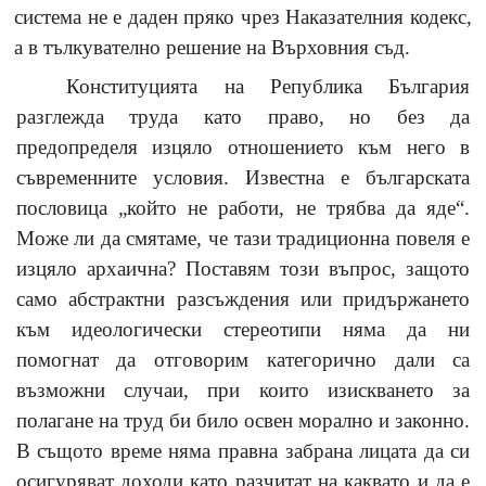
система не е даден пряко чрез Наказателния кодекс,
а в тълкувателно решение на Върховния съд.
Конституцията на Република България
разглежда труда като право, но без да
предопределя изцяло отношението към него в
съвременните условия. Известна е българската
пословица „който не работи, не трябва да яде
“
.
Може ли да смятаме, че тази традиционна повеля е
изцяло архаична? Поставям този въпрос, защото
само абстрактни разсъждения или придържането
към идеологически стереотипи няма да ни
помогнат да отговорим категорично дали са
възможни случаи, при които изискването за
полагане на труд би било освен морално и законно.
В същото време няма правна забрана лицата да си
осигуряват доходи като разчитат на каквато и да е