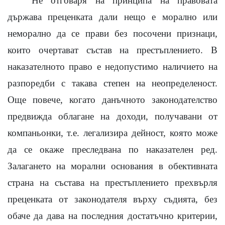
Не отговаря на принципа на правовата
държава преценката дали нещо е морално или
неморално да се прави без посочени признаци,
които очертават състав на престъплението. В
наказателното право е недопустимо наличието на
разпоредби с такава степен на неопределеност.
Още повече, когато данъчното законодателство
предвижда облагане на доходи, получавани от
компаньонки, т.е. легализира дейност, която може
да се окаже преследвана по наказателен ред.
Залагането на морални основания в обективната
страна на състава на престъплението прехвърля
преценката от законодателя върху съдията, без
обаче да дава на последния достатъчно критерии,