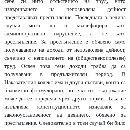
себе си нито отсъствието на труд, нито
извършването на непозволена дейност
представляват престъпление. Последната в редица
случаи може да се квалифицира като
административно нарушение, а не като
престъпление. За престъпление е обявено само
получаването на доходи от непозволена дейност,
съчетано с неполагането на (общественополезен)
труд. Освен това тези доходи трябва
да са
получавани в продължителен период. В
Наказателния кодекс има и други състави, които са
бланкетно формулирани, но тяхното съдържание
може да се определи чрез други норми. Така се
изпълнява конституционното изискване за
законоустановеност на деянието, обявено за
престъпление. Следователно в този случай би било