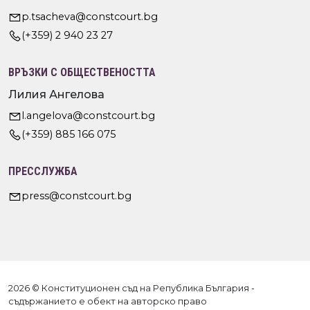
p.tsacheva@constcourt.bg
(+359) 2 940 23 27
ВРЪЗКИ С ОБЩЕСТВЕНОСТТА
Лилия Ангелова
l.angelova@constcourt.bg
(+359) 885 166 075
ПРЕССЛУЖБА
press@constcourt.bg
2026 © Конституционен съд на Република България -
съдържанието е обект на авторско право