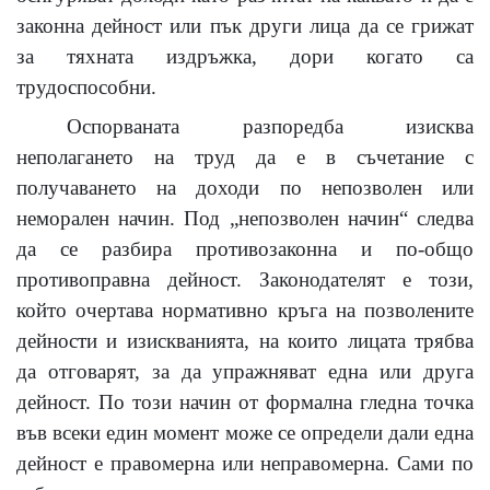
законна дейност или пък други лица да се грижат
за тяхната издръжка, дори когато са
трудоспособни.
Оспорваната разпоредба изисква
неполагането на труд да е в съчетание с
получаването на доходи по непозволен или
неморален начин. Под „непозволен начин
“
следва
да се разбира противозаконна и по-общо
противоправна дейност. Законодателят е този,
който очертава нормативно кръга на позволените
дейности и изискванията, на които лицата трябва
да отговарят, за да упражняват една или друга
дейност. По този начин от формална гледна точка
във всеки един момент може се определи дали една
дейност е правомерна или неправомерна. Сами по