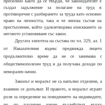
пресилено както да се твърди, че законодателят е
създал задължение за полагане на труд в
противоречие с разбирането за труда като основно
право на личността, така и че липсва състав на
престъпление, който удовлетворява изискването за
неговото установяване със закон.
Другата хипотеза на състава по чл. 329, ал. 1
от Наказателния кодекс предвижда лицето
продължително време да не се занимава с
общественополезен труд и да получава доходи по
неморален начин.
Законът и моралът не са напълно отделени, а
взаимно се допълват. И правото, и моралът играят
роля за определяне на поведението на индивидите,
но по различен начин въздействат върху