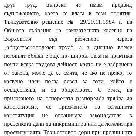
друг труд, въпреки че имам предвид
съдържанието, което се влага в тези понятия.
Тълкувателно решение № 29/29.11.1984 г. на
Общото събрание на наказателната колегия на
Върховния съд разяснява израза
„общественополезен труд
“
, а в днешно време
неговият обхват е още по- широк. Така на практика
почти всяка трудова дейност, която не е забранена
от закона, може да се смята, че ако не пряко, то
косвено носи полза освен за този, който я
осъществява, и за обществото. С оглед на
прилагането на оспорената разпоредба трябва да
констатираме, че приемането на сегашната
конституция не ограничава законодателя в
преценката дали да инкриминира или да легализира
проституцията. Този отговор дори при предишната