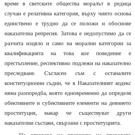
време в светските общества моралът в редица
случаи е релативна категория, върху чиято основа
единствено е трудно да се положи и обоснове
наказателна репресия. Затова е недопустимо да се
разчита изцяло и само на морални категории за
квалификацията на това кое поведение е
престъпление, респективно подлежи на наказателно
преследване. Съгласен съм с останалите
конституционни съдии, че в Наказателният кодекс
няма разпоредба, която едновременно да определя
обективните и субективните елементи на деянието
проституция, макар че съществуват други
наказателни състави, свързани с проституцията.