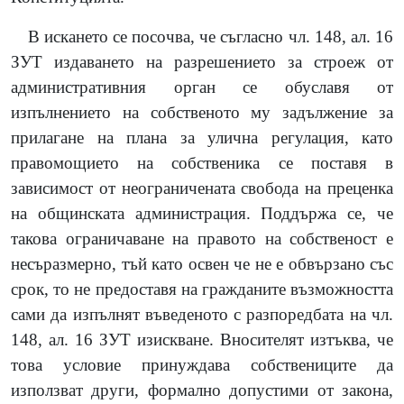
В искането се посочва, че съгласно чл. 148, ал. 16
ЗУТ издаването на разрешението за строеж от
административния орган се обуславя от
изпълнението на собственото му задължение за
прилагане на плана за улична регулация, като
правомощието на собственика се поставя в
зависимост от неограничената свобода на преценка
на общинската администрация. Поддържа се, че
такова ограничаване на правото на собственост е
несъразмерно, тъй като освен че не е обвързано със
срок, то не предоставя на гражданите възможността
сами да изпълнят въведеното с разпоредбата на чл.
148, ал. 16 ЗУТ изискване. Вносителят изтъква, че
това условие принуждава собствениците да
използват други, формално допустими от закона,