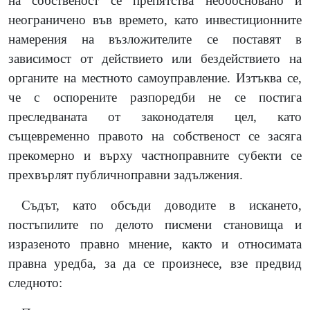
на собственост се препятства необосновано и
неограничено във времето, като инвестиционните
намерения на възложителите се поставят в
зависимост от действието или бездействието на
органите на местното самоуправление. Изтъква се,
че с оспорените разпоредби не се постига
преследваната от законодателя цел, като
същевременно правото на собственост се засяга
прекомерно и върху частноправните субекти се
прехвърлят публичноправни задължения.
Съдът, като обсъди доводите в искането,
постъпилите по делото писмени становища и
изразеното правно мнение, както и относимата
правна уредба, за да се произнесе, взе предвид
следното: