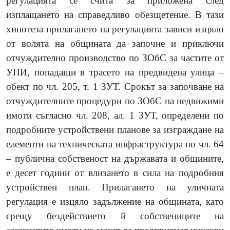
регулацията се счита за приложена след
изплащането на справедливо обезщетение. В тази
хипотеза прилагането на регулацията зависи изцяло
от волята на общината да започне и приключи
отчуждително производство по ЗОбС за частите от
УПИ, попадащи в трасето на предвидена улица –
обект по чл. 205, т. 1 ЗУТ. Срокът за започване на
отчуждителните процедури по ЗОбС на недвижими
имоти съгласно чл. 208, ал. 1 ЗУТ, определени по
подробните устройствени планове за изграждане на
елементи на техническата инфраструктура по чл. 64
– публична собственост на държавата и общините,
е десет години от влизането в сила на подробния
устройствен план. Прилагането на уличната
регулация е изцяло задължение на общината, като
срещу бездействието й собствениците на