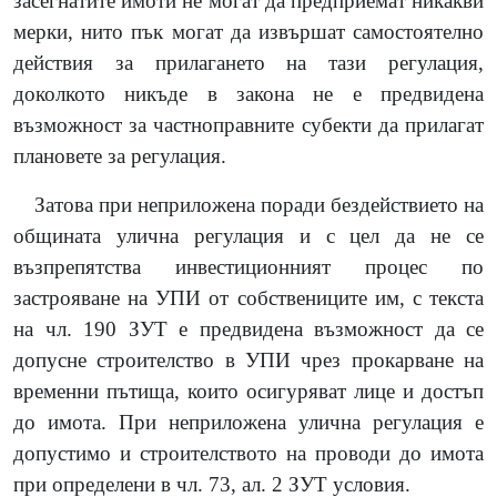
засегнатите имоти не могат да предприемат никакви
мерки, нито пък могат да извършат самостоятелно
действия за прилагането на тази регулация,
доколкото никъде в закона не е предвидена
възможност за частноправните субекти да прилагат
плановете за регулация.
Затова при неприложена поради бездействието на
общината улична регулация и с цел да не се
възпрепятства инвестиционният процес по
застрояване на УПИ от собствениците им, с текста
на чл. 190 ЗУТ е предвидена възможност да се
допусне строителство в УПИ чрез прокарване на
временни пътища, които осигуряват лице и достъп
до имота. При неприложена улична регулация е
допустимо и строителството на проводи до имота
при определени в чл. 73, ал. 2 ЗУТ условия.