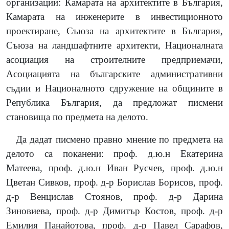
организации: Камарата на архитектите в България,
Камарата на инженерите в инвестиционното
проектиране, Съюза на архитектите в България,
Съюза на ландшафтните архитекти, Националната
асоциация на строителните предприемачи,
Асоциацията на българските административни
съдии и Националното сдружение на общините в
Република България, да предложат писмени
становища по предмета на делото.
Да дадат писмено правно мнение по предмета на
делото са поканени: проф. д.ю.н Екатерина
Матеева, проф. д.ю.н Иван Русчев, проф. д.ю.н
Цветан Сивков, проф. д-р Борислав Борисов, проф.
д-р Венцислав Стоянов, проф. д-р Дарина
Зиновиева, проф. д-р Димитър Костов, проф. д-р
Емилия Панайотова, проф. д-р Павел Сарафов,