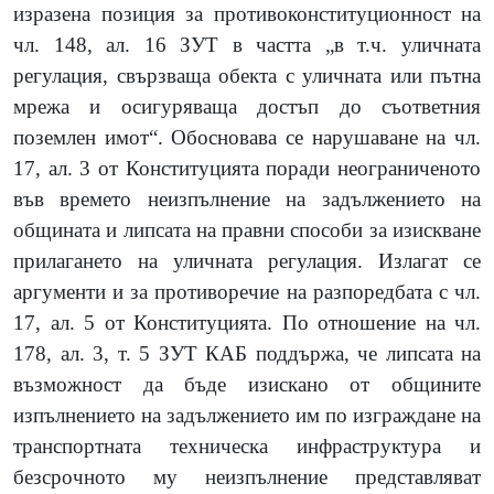
изразена позиция за противоконституционност на
чл. 148, ал. 16 ЗУТ в частта „в т.ч. уличната
регулация, свързваща обекта с уличната или пътна
мрежа и осигуряваща достъп до съответния
поземлен имот“. Обосновава се нарушаване на чл.
17, ал. 3 от Конституцията поради неограниченото
във времето неизпълнение на задължението на
общината и липсата на правни способи за изискване
прилагането на уличната регулация. Излагат се
аргументи и за противоречие на разпоредбата с чл.
17, ал. 5 от Конституцията. По отношение на чл.
178, ал. 3, т. 5 ЗУТ КАБ поддържа, че липсата на
възможност да бъде изискано от общините
изпълнението на задължението им по изграждане на
транспортната техническа инфраструктура и
безсрочното му неизпълнение представляват