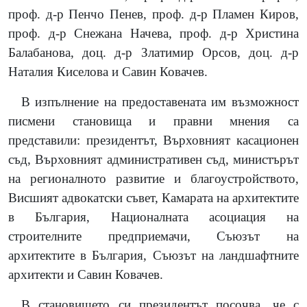
проф. д-р Пенчо Пенев, проф. д-р Пламен Киров,
проф. д-р Снежана Начева, проф. д-р Христина
Балабанова, доц. д-р Златимир Орсов, доц. д-р
Наталия Киселова и Савин Ковачев.
В изпълнение на предоставената им възможност
писмени становища и правни мнения са
представили: президентът, Върховният касационен
съд, Върховният административен съд, министърът
на регионалното развитие и благоустройството,
Висшият адвокатски съвет, Камарата на архитектите
в България, Националната асоциация на
строителните предприемачи, Съюзът на
архитектите в България, Съюзът на ландшафтните
архитекти и Савин Ковачев.
В становището си президентът посочва, че с