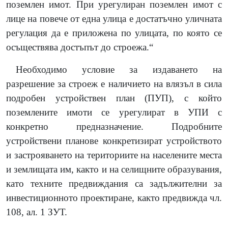
поземлен имот. При урегулиран поземлен имот с
лице на повече от една улица е достатъчно уличната
регулация да е приложена по улицата, по която се
осъществява достъпът до строежа.“
Необходимо условие за издаването на
разрешение за строеж е наличието на влязъл в сила
подробен устройствен план (ПУП), с който
поземлените имоти се урегулират в УПИ с
конкретно предназначение. Подробните
устройствени планове конкретизират устройството
и застрояването на териториите на населените места
и землищата им, както и на селищните образувания,
като техните предвиждания са задължителни за
инвестиционното проектиране, както предвижда чл.
108, ал. 1 ЗУТ.