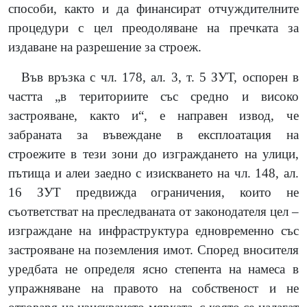
способи, както и да финансират отчуждителните
процедури с цел преодоляване на пречката за
издаване на разрешение за строеж.
Във връзка с чл. 178, ал. 3, т. 5 ЗУТ, оспорен в
частта „в териториите със средно и високо
застрояване, както и“, е направен извод, че
забраната за въвеждане в експлоатация на
строежите в тези зони до изграждането на улици,
пътища и алеи заедно с изискването на чл. 148, ал.
16 ЗУТ предвижда ограничения, които не
съответстват на преследваната от законодателя цел –
изграждане на инфраструктура едновременно със
застрояване на поземления имот. Според вносителя
уредбата не определя ясно степента на намеса в
упражняване на правото на собственост и не