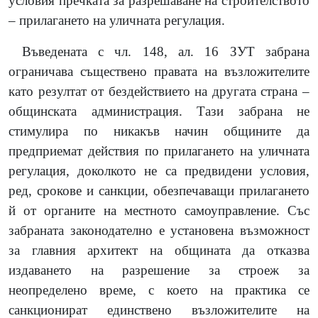
условия пречката за разрешаване на строителството
– прилагането на уличната регулация.
Въведената с чл. 148, ал. 16 ЗУТ забрана
ограничава съществено правата на възложителите
като резултат от бездействието на другата страна –
общинската администрация. Тази забрана не
стимулира по никакъв начин общините да
предприемат действия по прилагането на уличната
регулация, доколкото не са предвидени условия,
ред, срокове и санкции, обезпечаващи прилагането
й от органите на местното самоуправление. Със
забраната законодателно е установена възможност
за главния архитект на общината да отказва
издаването на разрешение за строеж за
неопределено време, с което на практика се
санкционират единствено възложителите на