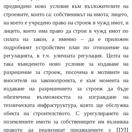
предвидено ново условие към възложителите на
строежите, които са: собственикът на имота; лицето,
на което е учредено право на строеж в чужд имот, и
лицето, което има право да строи в чужд имот по
силата на закон, а именно – да е приложен
подробният устройствен план по отношение на
регулацията, в т.ч. уличната регулация. Целта на
така въведеното ново условие за издаване на
разрешение за строеж, посочена в мотивите на
вносителя на законопроекта, е към момента на
издаване на разрешението за строеж да бъде
обезпечена възможността за изграждане на
техническата инфраструктура, която ще обслужва
обекта на строителството. С урегулирането на
поземлените имоти за собствениците им възниква
правото да реализират предвидените с ПУП