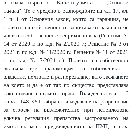
в глава първа от Конституцията – „Основни
начала“. То е уредено в разпоредбите на чл. 17, ал.
1 и 3 от Основния закон, които са гаранция, че
правото на собственост се защитава от закона и че
частната собственост е неприкосновена (Решение №
14 от 2020 г. по к.д. № 2/2020 г.; Решение № 3 от
2021 г. по к.д. № 11/2020 г.; Решение № 11 от 2021
г. по к.д. № 7/2021 г.). Правото на собственост
включва три правомощия на собственика –
владение, ползване и разпореждане, като засягането
на което и да е от тях по същество представлява
накърняване на самото право. Въведената в ал. 16
на чл. 148 ЗУТ забрана за издаване на разрешение
за строеж на възложителите при неприложена
улична регулация препятства застрояването на
имота съгласно предвижданията на ПУП, а това