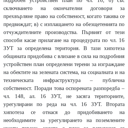
подробен устройствен план по чл. 16; б) със
сключването на окончателни договори за
прехвърляне право на собственост, когато такива се
предвиждат; в) с изплащането на обезщетенията по
отчуждителните производства. Първият от тези
способи касае прилагане на процедурата по чл. 16
ЗУТ за определена територия. В тази хипотеза
общината придобива с влизане в сила на подробния
устройствен план определени терени за изграждане
на обектите на зелената система, на социалната и на
техническата инфраструктура – публична
собственост. Поради това оспорената разпоредба –
чл. 148, ал. 16 ЗУТ, не засяга териториите,
урегулирани по реда на чл. 16 ЗУТ. Втората
хипотеза се отнася до придобиването на
необходимите за урегулирането на поземлените