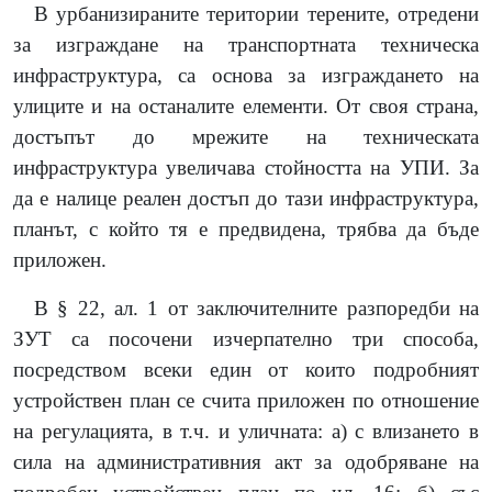
В урбанизираните територии терените, отредени
за изграждане на транспортната техническа
инфраструктура, са основа за изграждането на
улиците и на останалите елементи. От своя страна,
достъпът до мрежите на техническата
инфраструктура увеличава стойността на УПИ. За
да е налице реален достъп до тази инфраструктура,
планът, с който тя е предвидена, трябва да бъде
приложен.
В § 22, ал. 1 от заключителните разпоредби на
ЗУТ са посочени изчерпателно три способа,
посредством всеки един от които подробният
устройствен план се счита приложен по отношение
на регулацията, в т.ч. и уличната: а) с влизането в
сила на административния акт за одобряване на