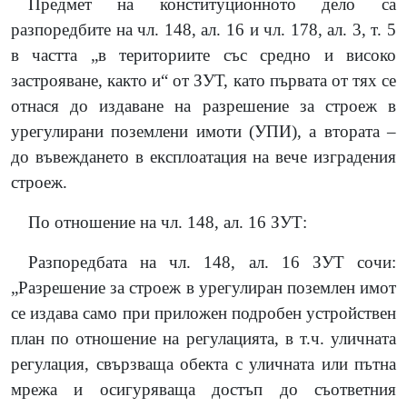
Предмет на конституционното дело са
разпоредбите на чл. 148, ал. 16 и чл. 178, ал. 3, т. 5
в частта „в териториите със средно и високо
застрояване, както и“ от ЗУТ, като първата от тях се
отнася до издаване на разрешение за строеж в
урегулирани поземлени имоти (УПИ), а втората –
до въвеждането в експлоатация на вече изградения
строеж.
По отношение на чл. 148, ал. 16 ЗУТ:
Разпоредбата на чл. 148, ал. 16 ЗУТ сочи:
„Разрешение за строеж в урегулиран поземлен имот
се издава само при приложен подробен устройствен
план по отношение на регулацията, в т.ч. уличната
регулация, свързваща обекта с уличната или пътна
мрежа и осигуряваща достъп до съответния