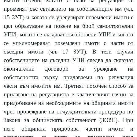
имоти терени, когато с план за регулация се
променят със съгласието на собствениците им (чл.
15 ЗУТ) и когато се урегулират поземлени имоти с
цел образуване на повече на брой самостоятелни
УПИ, когато се създават съсобствени УПИ и когато
се упълномеряват поземлени имоти с части от
съседни имоти (чл. 17 ЗУТ). В тези случаи
собствениците на съседни УПИ следва да сключат
окончателни договори за уреждане на
собствеността върху придаваеми по регулация
части към имотите им. Третият посочен способ за
прилагане на регулацията е класическият начин за
придобиване на необходимите на общината имоти
чрез провеждане на отчуждителната процедура по
Закона за общинската собственост (ЗОбС). При
него общината придобива частни имоти и