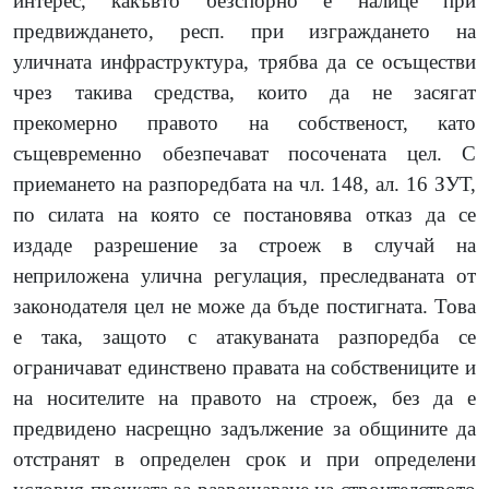
интерес, какъвто безспорно е налице при
предвиждането, респ. при изграждането на
уличната инфраструктура, трябва да се осъществи
чрез такива средства, които да не засягат
прекомерно правото на собственост, като
същевременно обезпечават посочената цел. С
приемането на разпоредбата на чл. 148, ал. 16 ЗУТ,
по силата на която се постановява отказ да се
издаде разрешение за строеж в случай на
неприложена улична регулация, преследваната от
законодателя цел не може да бъде постигната. Това
е така, защото с атакуваната разпоредба се
ограничават единствено правата на собствениците и
на носителите на правото на строеж, без да е
предвидено насрещно задължение за общините да
отстранят в определен срок и при определени