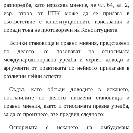
разпоредба, като изразява мнение, че чл. 64, ал. 2,
изр. второ от НПК може да се прилага в
съответствие с конституционните изисквания и
поради това не противоречи на Конституцията.
Всички становища и правни мнения, представени
по делото, се позовават на относимата
международноправна уредба и черпят доводи и
аргументи от практиката по нейното прилагане в
различни нейни аспекти.
Съдът, като обсъди доводите в искането,
постъпилите по делото писмени становища и
правни мнения, както и относимата правна уредба,
за да се произнесе, взе предвид следното:
Оспорената с искането на омбудсмана