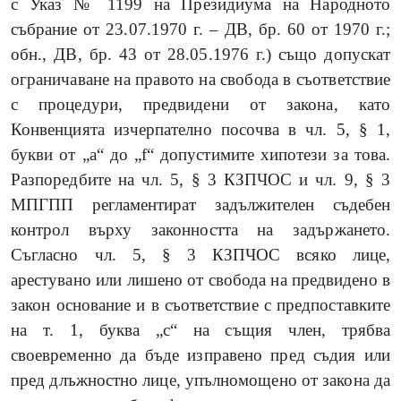
с Указ № 1199 на Президиума на Народното
събрание от 23.07.1970 г. – ДВ, бр. 60 от 1970 г.;
обн., ДВ, бр. 43 от 28.05.1976 г.) също допускат
ограничаване на правото на свобода в съответствие
с процедури, предвидени от закона, като
Конвенцията изчерпателно посочва в чл. 5, § 1,
букви от „а“ до „f“ допустимите хипотези за това.
Разпоредбите на чл. 5, § 3 КЗПЧОС и чл. 9, § 3
МПГПП регламентират задължителен съдебен
контрол върху законността на задържането.
Съгласно чл. 5, § 3 КЗПЧОС всяко лице,
арестувано или лишено от свобода на предвидено в
закон основание и в съответствие с предпоставките
на т. 1, буква „с“ на същия член, трябва
своевременно да бъде изправено пред съдия или
пред длъжностно лице, упълномощено от закона да