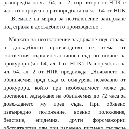
разпоредба на чл. 64, ал. 2, изр. второ от НПК е
част от корпуса на разпоредбата на чл. 64 от НПК
– „Вземане на мярка за неотклонение задържане
под стража в досъдебното производство“.
Мярката за неотклонение задържане под стража
в досъдебното производство се взема от
съответния първоинстанционен съд по искане на
прокурора (чл. 64, ал. 1 от НПК). Разпоредбата на
чл. 64, ал. 2 от НПК предвижда: „Явяването на
обвиняемия пред съда се осигурява незабавно от
прокурора, който при необходимост може да
постанови задържане на обвиняемия до 72 часа за
довеждането му пред съда. При обявено
извънредно положение, военно положение,
бедствие, епидемия, други форсмажорни
обстоятелства или при изразено писмено съгласие