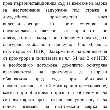
пред първоинстанционния съд за вземане на мярка
за неотклонение задържане под стража в
досъдебното производство чрез
видеоконференция. По своето естество тя
представлява изключение от правилото, че
довеждането на задържания обвиняем пред съда се
осигурява незабавно от прокурора (чл. 64, ал. 2,
изр. първо от НПК). Задържането на обвиняемия
от прокурора в хипотезата на чл. 64, ал. 2 от НПК
е необходимо дотолкова, доколкото осигурява
възможността на прокурора да изправи
обвиняемия пред съда при обосновано
предположение, че той е извършил престъпление,
както и при обосновано призната необходимост да
се предотврати престъпление или укриване, за да
поиска вземане на най-тежката мярка за