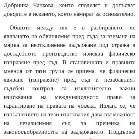
Добринка Чанкова, които споделят и допълват
доводите в искането, което намират за основателно.
Общото между тях е в разбирането, че
явяването на обвиняемия пред съда за вземане на
мярка за неотклонение задържане под стража в
досъдебното производство изисква физическо
изправяне пред съд. В становищата и правните
мнения от тази група се приема, че физическо
явяване (изправяне) пред съд и незабавният
съдебен контрол са изключително важни
изисквания на международното право за
гарантиране на правата на човека. Излага се, че
изпълнението на тези изисквания дава възможност
на независимия съд за преценка на
законосъобразността на задържането. Поддържа