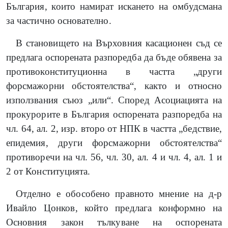
България, които намират искането на омбудсмана
за частично основателно.
В становището на Върховния касационен съд се
предлага оспорената разпоредба да бъде обявена за
противоконституционна в частта „други
форсмажорни обстоятелства“, както и относно
използвания съюз „или“. Според Асоциацията на
прокурорите в България оспорената разпоредба на
чл. 64, ал. 2, изр. второ от НПК в частта „бедствие,
епидемия, други форсмажорни обстоятелства“
противоречи на чл. 56, чл. 30, ал. 4 и чл. 4, ал. 1 и
2 от Конституцията.
Отделно е обособено правното мнение на д-р
Ивайло Цонков, който предлага конформно на
Основния закон тълкуване на оспорената