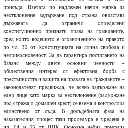
присъда. Взетата по надлежен начин мярка за
неотклонение задържане под стража овластява
държавата да ограничи определени
конституционно признати права на гражданите,
сред които водещото е ограничението на правото
по чл. 30 от Конституцията на лична свобода и
неприкосновеност. За да гарантира постигането на
баланс между двете основни ценности –
обществения интерес от ефективна борба с
престъпността и защита на правата на гражданите –
законодателят предвижда, че всяко задържане на
едно лице като мярка за неотклонение (задържане
под стража и домашен арест) се взема и контролира
единствено от съда. В досъдебната фаза на
наказателния процес тази процедура е уредена в
чл. 64 и 65 от НПК. Основна нейна присъща