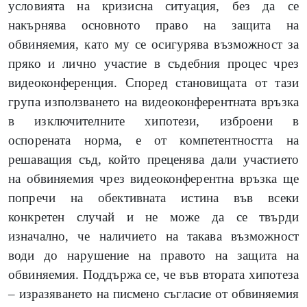
условията на кризисна ситуация, без да се
накърнява основното право на защита на
обвиняемия, като му се осигурява възможност за
пряко и лично участие в съдебния процес чрез
видеоконференция. Според становищата от тази
група използването на видеоконферентната връзка
в изключителните хипотези, изброени в
оспорената норма, е от компетентността на
решаващия съд, който преценява дали участието
на обвиняемия чрез видеоконферентна връзка ще
попречи на обективната истина във всеки
конкретен случай и не може да се твърди
изначално, че наличието на такава възможност
води до нарушение на правото на защита на
обвиняемия. Поддържа се, че във втората хипотеза
– изразяването на писмено съгласие от обвиняемия