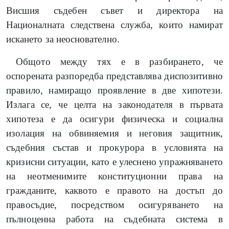
Висшия съдебен съвет и директора на
Националната следствена служба, които намират
искането за неоснователно.
Общото между тях е в разбирането, че
оспорената разпоредба представлява диспозитивно
правило, намиращо проявление в две хипотези.
Излага се, че целта на законодателя в първата
хипотеза е да осигури физическа и социална
изолация на обвиняемия и неговия защитник,
съдебния състав и прокурора в условията на
кризисни ситуации, като е улеснено упражняването
на неотменимите конституционни права на
гражданите, каквото е правото на достъп до
правосъдие, посредством осигуряването на
пълноценна работа на съдебната система в