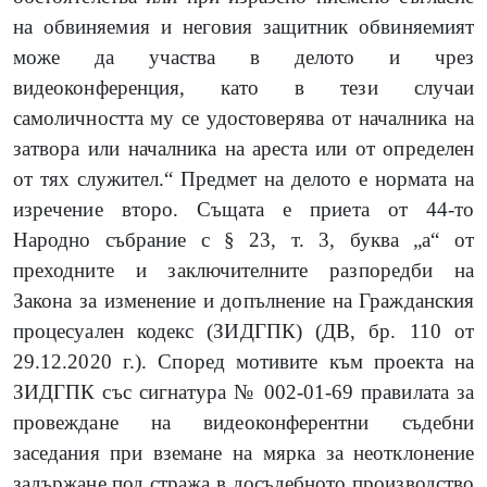
на обвиняемия и неговия защитник обвиняемият
може да участва в делото и чрез
видеоконференция, като в тези случаи
самоличността му се удостоверява от началника на
затвора или началника на ареста или от определен
от тях служител.“ Предмет на делото е нормата на
изречение второ. Същата е приета от 44-то
Народно събрание с § 23, т. 3, буква „а“ от
преходните и заключителните разпоредби на
Закона за изменение и допълнение на Гражданския
процесуален кодекс (ЗИДГПК) (ДВ, бр. 110 от
29.12.2020 г.). Според мотивите към проекта на
ЗИДГПК със сигнатура № 002-01-69 правилата за
провеждане на видеоконферентни съдебни
заседания при вземане на мярка за неотклонение
задържане под стража в досъдебното производство