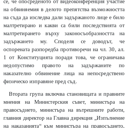
се, че опосреденото от видеоконференция участие
на обвиняемия в делото препятства възможността
на съда да изследва дали задържаното лице е било
малтретирано и какви са били последствията от
малтретирането върху законосъобразността на
задържането му. Споделя се доводът, че
оспорената разпоредба противоречи на чл. 30, ал.
1 от Конституцията поради това, че ограничава
недопустимо правото на задържаните по
наказателно обвинение лица на непосредствено
физическо изправяне пред съд.
Втората група включва становищата и правните
мнения на Министерския съвет, министъра на
правосъдието, министъра на вътрешните работи,
главния директор на Главна дирекция „Изпълнение
на наказанията“ към министъра на правосъдието,