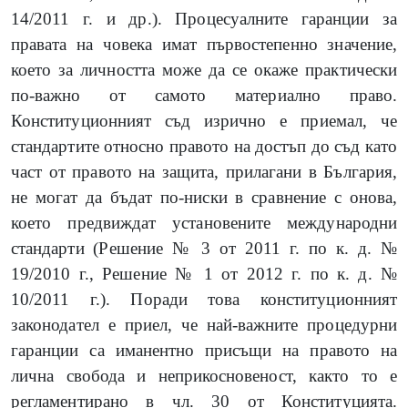
14/2011 г. и др.). Процесуалните гаранции за
правата на човека имат първостепенно значение,
което за личността може да се окаже практически
по-важно от самото материално право.
Конституционният съд изрично е приемал, че
стандартите относно правото на достъп до съд като
част от правото на защита, прилагани в България,
не могат да бъдат по-ниски в сравнение с онова,
което предвиждат установените международни
стандарти (Решение № 3 от 2011 г. по к. д. №
19/2010 г., Решение № 1 от 2012 г. по к. д. №
10/2011 г.). Поради това конституционният
законодател е приел, че най-важните процедурни
гаранции са иманентно присъщи на правото на
лична свобода и неприкосновеност, както то е
регламентирано в чл. 30 от Конституцията.