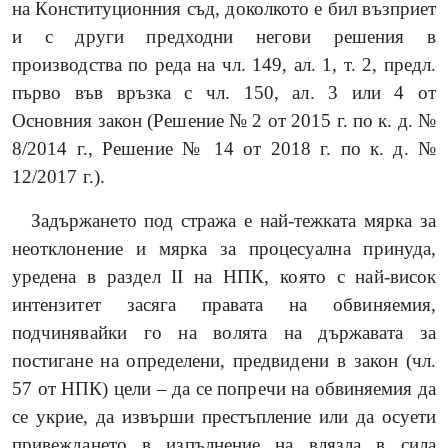
на Конституционния съд, доколкото е бил възприет
и с други предходни негови решения в
производства по реда на чл. 149, ал. 1, т. 2, предл.
първо във връзка с чл. 150, ал. 3 или 4 от
Основния закон (Решение № 2 от 2015 г. по к. д. №
8/2014 г., Решение № 14 от 2018 г. по к. д. №
12/2017 г.).
Задържането под стража е най-тежката мярка за
неотклонение и мярка за процесуална принуда,
уредена в раздел II на НПК, която с най-висок
интензитет засяга правата на обвиняемия,
подчинявайки го на волята на държавата за
постигане на определени, предвидени в закон (чл.
57 от НПК) цели – да се попречи на обвиняемия да
се укрие, да извърши престъпление или да осуети
привеждането в изпълнение на влязла в сила