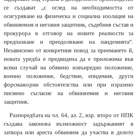
се създават „с оглед на необходимостта от
осигуряване на физическа и социална изолация на
обвиняемия и неговия защитник, съдебния състав и
прокурора в отговор на новите реалности за
предпазване и преодоляване на пандемията“.
Независимо от конкретния повод за приемането й,
новата уредба е предвидена да е приложима във
всеки случай на обявено извънредно положение,
военно положение, бедствие, епидемия, други
форсмажорни обстоятелства или при изразено
писмено съгласие на обвиняемия и неговия
защитник.
Разпоредбата на чл. 64, ал. 2, изр. второ от НПК
създава законова възможност задържаният в
затвора или ареста обвиняем да участва в делото