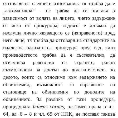
отговаря на следните изисквания: тя трябва да е
„автоматична“ – не трябва да се поставя в
зависимост от волята на лицето, чието задържане
се иска от прокурора; съдията е длъжен да
изслуша лично явяващото се (изправеното) пред
него лице; тя трябва да отговаря на стандартите за
надлежна наказателна процедура пред съд, като
производството трябва да е състезателно, да
осигурява равенство на страните, равни
възможности за достъп до доказателствата по
делото, които са относими към задържането на
обвиняемия, възможност за изразяване на
становище на обвиняемия по доводите на
обвинението. За разлика от тази процедура,
процедурата
habeas corpus
, регламентирана в чл.
64, ал. 6 – 8 и чл. 65 от НПК, не поставя такива