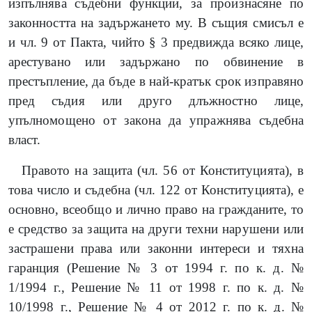
изпълнява съдебни функции, за произнасяне по
законността на задържането му. В същия смисъл е
и чл. 9 от Пакта, чийто § 3 предвижда всяко лице,
арестувано или задържано по обвинение в
престъпление, да бъде в най-кратък срок изправяно
пред съдия или друго длъжностно лице,
упълномощено от закона да упражнява съдебна
власт.
Правото на защита (чл. 56 от Конституцията), в
това число и съдебна (чл. 122 от Конституцията), е
основно, всеобщо и лично право на гражданите, то
е средство за защита на други техни нарушени или
застрашени права или законни интереси и тяхна
гаранция (Решение № 3 от 1994 г. по к. д. №
1/1994 г., Решение № 11 от 1998 г. по к. д. №
10/1998 г., Решение № 4 от 2012 г. по к. д. №