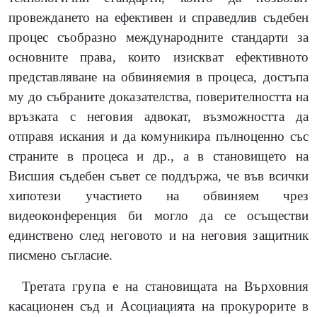
провеждането на ефективен и справедлив съдебен
процес съобразно международните стандарти за
основните права, които изискват ефективното
представляване на обвиняемия в процеса, достъпа
му до събраните доказателства, поверителността на
връзката с неговия адвокат, възможността да
отправя искания и да комуникира пълноценно със
страните в процеса и др., а в становището на
Висшия съдебен съвет се поддържа, че във всички
хипотези участието на обвиняем чрез
видеоконференция би могло да се осъществи
единствено след неговото и на неговия защитник
писмено съгласие.
Третата група е на становищата на Върховния
касационен съд и Асоциацията на прокурорите в