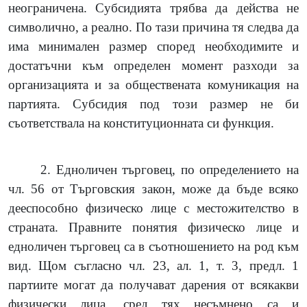
неограничена. Субсидията трябва да действа не
символично, а реално. По тази причина тя следва да
има минимален размер според необходимите и
достатъчни към определен момент разходи за
организацията и за обществената комуникация на
партията. Субсидия под този размер не би
съответствала на конституционната си функция.
2.
Едноличен търговец, по определението на
чл. 56 от Търговския закон, може да бъде всяко
дееспособно физическо лице с местожителство в
страната. Правните понятия физическо лице и
едноличен търговец са в съотношението на род към
вид. Щом съгласно чл. 23, ал. 1, т. 3, предл. 1
партиите могат да получават дарения от всякакви
физически лица, сред тях несъмнено са и