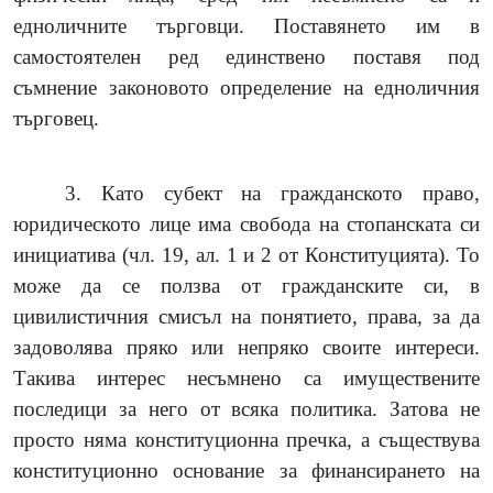
едноличните търговци. Поставянето им в
самостоятелен ред единствено поставя под
съмнение законовото определение на едноличния
търговец.
3.
Като субект на гражданското право,
юридическото лице има свобода на стопанската си
инициатива (чл. 19, ал. 1 и 2 от Конституцията). То
може да се ползва от гражданските си, в
цивилистичния смисъл на понятието, права, за да
задоволява пряко или непряко своите интереси.
Такива интерес несъмнено са имуществените
последици за него от всяка политика. Затова не
просто няма конституционна пречка, а съществува
конституционно основание за финансирането на