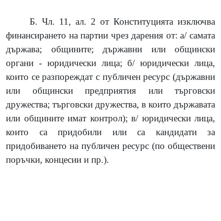
Б. Чл. 11, ал. 2 от Конституцията изключва
финансирането на партии чрез дарения от: а/ самата
държава; общините; държавни или общински
органи - юридически лица; б/ юридически лица,
които се разпореждат с публичен ресурс
(
държавни
или общински предприятия или търговски
дружества; търговски дружества, в които държавата
или общините имат контрол
)
; в/ юридически лица,
които са придобили или са кандидати за
придобиването на публичен ресурс
(
по обществени
поръчки, концесии и пр.
)
.