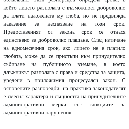
който лицето разполага с възможност доброволно
да плати наложената му глоба, но не предвижда
наказание за неспазване на този срок.
Предоставеният от закона срок се отнася
единствено за доброволно плащане. След изтичане
на едномесечния срок, ако лицето не е платило
глобата, може да се пристъпи към принудително
събиране на публичното вземане, в което
длъжникът разполага с права и средства за защита,
уредени в приложимия процесуален закон. С
оспорените разпоредби, на практика законодателят
е смесил характера и същността на принудителните
административни мерки със санкциите за
административни нарушения.