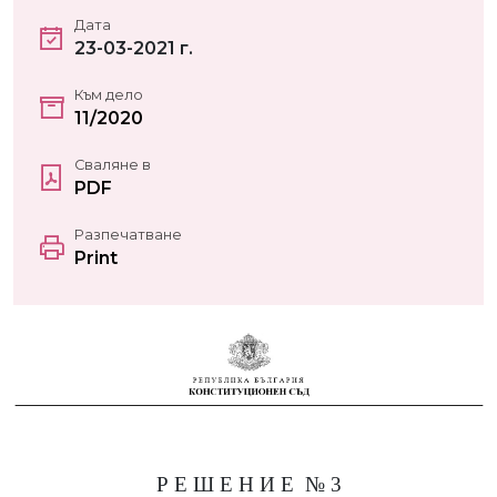
Дата
23-03-2021 г.
Към дело
11/2020
Сваляне в
PDF
Разпечатване
Print
Р Е Ш Е Н И Е
№ 3