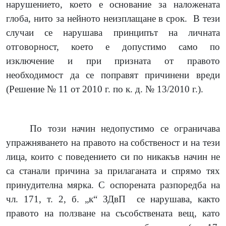
нарушението, което е основание за наложената
глоба, нито за нейното неизплащане в срок.
В тези
случаи се нарушава принципът на личната
отговорност, което е допустимо само по
изключение и при призната от правото
необходимост да се поправят причинени вреди
(Решение № 11 от 2010 г. по к. д. № 13/2010 г.).
По този начин недопустимо се ограничава
упражняването на правото на собственост и на тези
лица, които с поведението си по никакъв начин не
са станали причина за прилаганата и спрямо тях
принудителна мярка. С оспорената разпоредба на
чл. 171, т. 2, б. „к“ ЗДвП
се нарушава, както
правото на ползване на съсобствената вещ, като