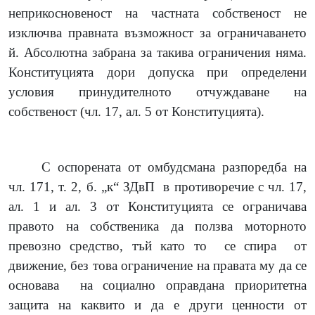
неприкосновеност на частната собственост не
изключва правната възможност за ограничаването
й. Абсолютна забрана за такива ограничения няма.
Конституцията дори допуска при определени
условия принудителното отчуждаване на
собственост (чл. 17, ал. 5 от Конституцията).
С оспорената от омбудсмана разпоредба на
чл. 171, т. 2, б. „к“ ЗДвП
в противоречие с чл. 17,
ал. 1 и ал. 3 от Конституцията се ограничава
правото на собственика да ползва моторното
превозно средство, тъй като то
се спира
от
движение, без това ограничение на правата му да се
основава
на социално оправдана приоритетна
защита на каквито и да е други ценности от