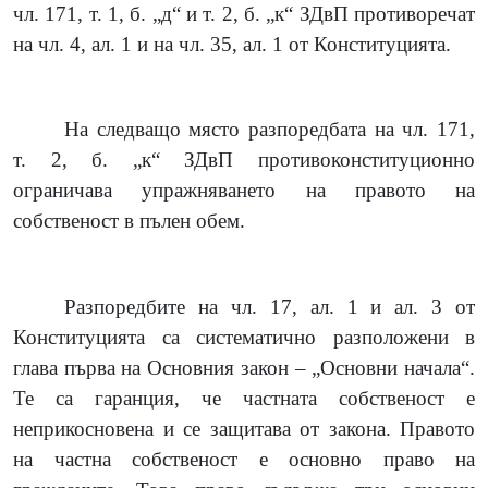
чл. 171, т. 1, б. „д“ и т. 2, б. „к“ ЗДвП противоречат
на чл. 4, ал. 1 и на чл. 35, ал. 1 от Конституцията.
На следващо място разпоредбата на чл. 171,
т. 2, б. „к“ ЗДвП противоконституционно
ограничава упражняването на правото на
собственост в пълен обем.
Разпоредбите на чл. 17, ал. 1 и ал. 3 от
Конституцията са систематично разположени в
глава първа на Основния закон – „Основни начала“.
Те са гаранция, че частната собственост е
неприкосновена и се защитава от закона. Правото
на частна собственост е основно право на