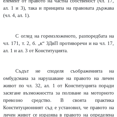
елемент от правото на частна собственост (чл. 17,
ал. 1 и 3), така и принципа на правовата държава
(чл. 4, ал. 1).
С оглед на гореизложеното, разпоредбата на
чл. 171, т. 2, б. „к“ ЗДвП противоречи и на чл. 17,
ал. 1 и ал. 3 от Конституцията.
Съдът не споделя съображенията на
омбудсмана за нарушаване на правото на личен
живот по чл. 32, ал. 1 от Конституцията поради
засягане възможността за ползване на моторното
превозно средство. В своята практика
Конституционният съд е установил, че правото на
личен живот се изразява в правото на определена