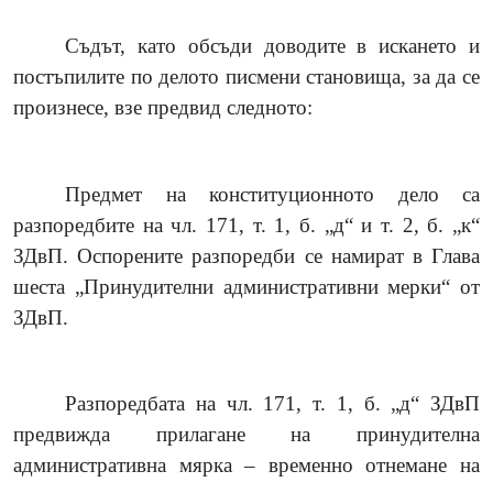
Съдът, като обсъди доводите в искането и
постъпилите по делото писмени становища, за да се
произнесе, взе предвид следното:
Предмет на конституционното дело са
разпоредбите на чл. 171, т. 1, б. „д“ и т. 2, б. „к“
ЗДвП. Оспорените разпоредби се намират в Глава
шеста „Принудителни административни мерки“ от
ЗДвП.
Разпоредбата на чл. 171, т. 1, б. „д“ ЗДвП
предвижда прилагане на принудителна
административна мярка – временно отнемане на