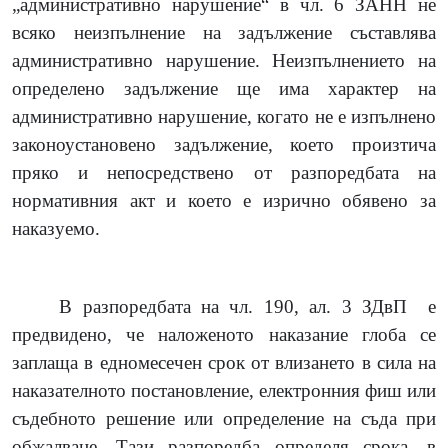
„административно нарушение“ в чл. 6 ЗАНН не
всяко неизпълнение на задължение съставлява
административно нарушение. Неизпълнението на
определено задължение ще има характер на
административно нарушение, когато не е изпълнено
законоустановено задължение, което произтича
пряко и непосредствено от разпоредбата на
нормативния акт и което е изрично обявено за
наказуемо.
В разпоредбата на чл. 190, ал. 3 ЗДвП
е
предвидено, че наложеното наказание глоба се
заплаща в едномесечен срок от влизането в сила на
наказателното постановление, електронния фиш или
съдебното решение или определение на съда при
обжалване. Тази разпоредба определя срока, в