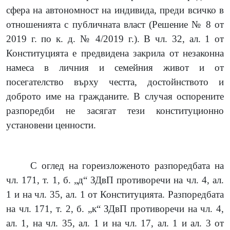
сфера на автономност на индивида, преди всичко в
отношенията с публичната власт (Решение № 8 от
2019 г. по к. д. № 4/2019 г.). В чл. 32, ал. 1 от
Конституцията е предвидена закрила от незаконна
намеса в личния и семейния живот и от
посегателство върху честта, достойнството и
доброто име на гражданите. В случая оспорените
разпоредби не засягат тези конституционно
установени ценности.
С оглед на гореизложеното разпоредбата на
чл. 171, т. 1, б. „д“ ЗДвП противоречи на чл. 4, ал.
1 и на чл. 35, ал. 1 от Конституцията. Разпоредбата
на чл. 171, т. 2, б. „к“ ЗДвП противоречи на чл. 4,
ал. 1, на чл. 35, ал. 1 и на чл. 17, ал. 1 и ал. 3 от