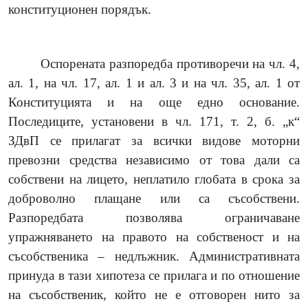
конституционен порядък.
Оспорената разпоредба противоречи на чл. 4,
ал. 1, на чл. 17, ал. 1 и ал. 3 и на чл. 35, ал. 1 от
Конституцията и на още едно основание.
Последиците, установени в чл. 171, т. 2, б. „к“
ЗДвП се прилагат за всички видове моторни
превозни средства независимо от това дали са
собствени на лицето, неплатило глобата в срока за
доброволно плащане или са съсобствени.
Разпоредбата позволява ограничаване
упражняването на правото на собственост и на
съсобственика – недлъжник. Административната
принуда в тази хипотеза се прилага и по отношение
на съсобственик, който не е отговорен нито за