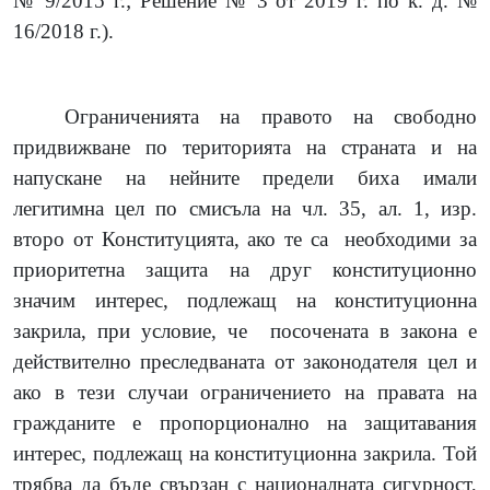
№ 9/2015 г.; Решение № 3 от 2019 г. по к. д. №
16/2018 г.).
Ограниченията на правото на свободно
придвижване по територията на страната и на
напускане на нейните предели биха имали
легитимна цел по смисъла на чл. 35, ал. 1, изр.
второ от Конституцията, ако те са
необходими за
приоритетна защита на друг конституционно
значим интерес, подлежащ на конституционна
закрила, при условие, че
посочената в закона е
действително преследваната от законодателя цел и
ако в тези случаи ограничението на правата на
гражданите е пропорционално на защитавания
интерес, подлежащ на конституционна закрила. Той
трябва да бъде свързан с националната сигурност,