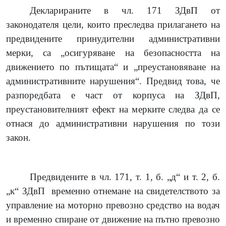
Декларираните в чл. 171 ЗДвП от
законодателя цели, които преследва прилагането на
предвидените принудителни административни
мерки, са „осигуряване на безопасността на
движението по пътищата“ и „преустановяване на
административните нарушения“. Предвид това, че
разпоредбата е част от корпуса на ЗДвП,
преустановителният ефект на мерките следва да се
отнася до административни нарушения по този
закон.
Предвидените в чл. 171, т. 1, б. „д“ и т. 2, б.
„к“ ЗДвП
временно отнемане на свидетелството за
управление на моторно превозно средство на водач
и временно спиране от движение на пътно превозно