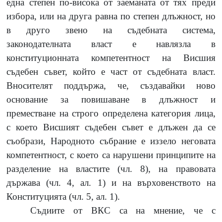
една степен по-висока от заеманата от тях преди
избора, или на друга равна по степен длъжност, но
в друго звено на съдебната система,
законодателната власт е навлязла в
конституционната компетентност на Висшия
съдебен съвет, който е част от съдебната власт.
Вносителят поддържа, че, създавайки ново
основание за повишаване в длъжност и
преместване на строго определена категория лица,
с което Висшият съдебен съвет е длъжен да се
съобрази, Народното събрание е иззело неговата
компетентност, с което са нарушени принципите на
разделение на властите (чл. 8), на правовата
държава (чл. 4, ал. 1) и на върховенството на
Конституцията (чл. 5, ал. 1).
Съдиите от ВКС са на мнение, че с