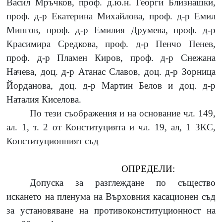
Васил Мръчков,
проф.
д.ю.н. Георги Близнашки,
проф.
д-р Екатерина Михайлова,
проф.
д-р Емил
Мингов,
проф.
д-р Емилия Друмева,
проф.
д-р
Красимира Средкова,
проф.
д-р Пенчо Пенев,
проф.
д-р Пламен Киров,
проф.
д-р Снежана
Начева,
доц.
д-р Атанас Славов,
доц.
д-р Зорница
Йорданова,
доц.
д-р Мартин
Белов
и доц. д-р
Наталия Киселова.
По тези съображения и на основание чл. 149,
ал. 1, т. 2 от Конституцията и чл. 19, ал, 1 ЗКС,
Конституционният съд
ОПРЕДЕЛИ:
Допуска за разглеждане по същество
искането на пленума на Върховния касационен съд
за установяване на противоконституционност на