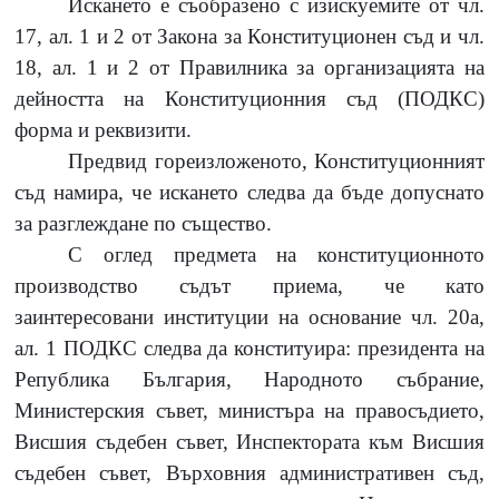
Искането е съобразено с изискуемите от чл.
17, ал. 1 и 2 от Закона за Конституционен съд и чл.
18, ал. 1 и 2 от Правилника за организацията на
дейността на Конституционния съд (ПОДКС)
форма и реквизити.
Предвид гореизложеното, Конституционният
съд намира, че искането следва да бъде допуснато
за разглеждане по същество.
С оглед предмета на конституционното
производство съдът приема, че като
заинтересовани институции на основание чл. 20а,
ал. 1 ПОДКС следва да конституира: президента на
Република България, Народното събрание,
Министерския съвет, министъра на правосъдието,
Висшия съдебен съвет, Инспектората към Висшия
съдебен съвет, Върховния
административен
съд,