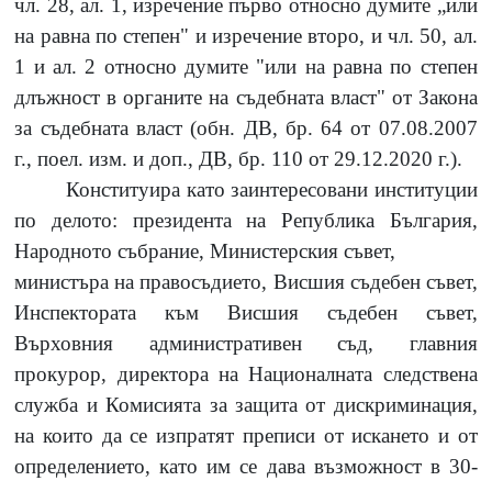
чл. 28, ал. 1, изречение първо относно думите „или
на равна по степен" и изречение второ, и чл. 50, ал.
1 и ал. 2 относно думите "или на равна по степен
длъжност в органите на съдебната власт" от Закона
за съдебната власт (обн. ДВ, бр. 64 от 07.08.2007
г.,
поел. изм.
и доп.,
ДВ, бр. 110 от 29.12.2020
г.).
Конституира
като заинтересовани институции
по
делото:
президента на Република България,
Народното събрание, Министерския съвет,
министъра на правосъдието, Висшия съдебен съвет,
Инспектората към Висшия съдебен съвет,
Върховния административен съд, главния
прокурор, директора на Националната следствена
служба и Комисията за защита от дискриминация,
на които да се изпратят преписи от искането и от
определението, като им се дава възможност в 30-