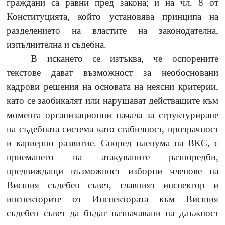
граждани са равни пред закона; и на чл. 8 от
Конституцията, който установява принципа на
разделението на властите на законодателна,
изпълнителна и съдебна.
В искането се изтъква, че оспорените
текстове дават възможност за необосновани
кадрови решения на основата на неясни критерии,
като се заобикалят или нарушават действащите към
момента организационни начала за структуриране
на съдебната система като стабилност, прозрачност
и кариерно развитие. Според пленума на ВКС, с
приемането на атакуваните разпоредби,
предвиждащи възможност изборни членове на
Висшия съдебен съвет, главният инспектор и
инспекторите от Инспектората към Висшия
съдебен съвет да бъдат назначавани на длъжност