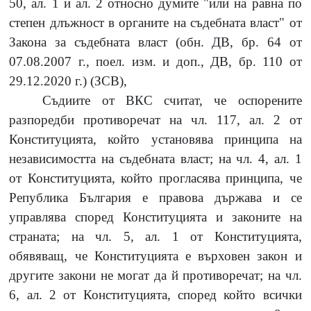
50, ал. 1 и ал. 2 относно думите "или на равна по
степен длъжност в органите на съдебната власт" от
Закона за съдебната власт (обн. ДВ, бр. 64 от
07.08.2007 г., поел. изм. и доп., ДВ, бр. 110 от
29.12.2020 г.) (ЗСВ),
Съдиите от ВКС считат, че оспорените
разпоредби противоречат на чл. 117, ал. 2 от
Конституцията, който установява принципа на
независимостта на съдебната власт; на чл. 4, ал. 1
от Конституцията, който прогласява принципа, че
Република България е правова държава и се
управлява според Конституцията и законите на
страната; на чл. 5, ал. 1 от Конституцията,
обявяващ, че Конституцията е върховен закон и
другите закони не могат да й противоречат; на чл.
6, ал. 2 от Конституцията, според който всички