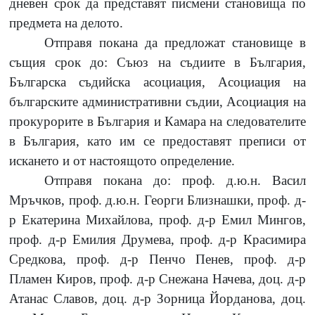
дневен срок да представят писмени становища по
предмета на делото.
Отправя покана да предложат становище в
същия срок до: Съюз на съдиите в България,
Българска съдийска асоциация, Асоциация на
българските административни съдии, Асоциация на
прокурорите в България и Камара на следователите
в България, като им се предоставят преписи от
искането и от настоящото определение.
Отправя покана до: проф. д.ю.н. Васил
Мръчков, проф. д.ю.н. Георги Близнашки, проф. д-
р Екатерина Михайлова, проф. д-р Емил Мингов,
проф. д-р Емилия Друмева, проф. д-р Красимира
Средкова, проф. д-р Пенчо Пенев, проф. д-р
Пламен Киров, проф. д-р Снежана Начева, доц. д-р
Атанас Славов, доц. д-р Зорница Йорданова, доц.