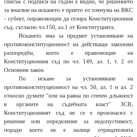
списък с подписи на съдии е видно, че решението
за внасяне на искането е прието от пленума на ВКС
- субект, оправомощен да сезира Конституционния
съд, съгласно чл.150, ал.1 от Конституцията.
Искането има за предмет установяване на
противоконституционност на действащи законови
разпоредби, което е правомощие на
Конституционния съд по чл. 149, ал. 1, т. 2 от
Основния закон.
По искане за установяване на
противоконституционност на чл. 50, ал. 1 и ал. 2
относно думите "или на равна по степен длъжност
в органите на съдебната власт" ЗСВ,
Конституционният съд не се е произнасял с
решение или определение за недопустимост,
поради което не е налице отрицателната