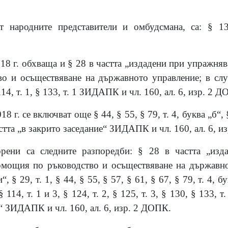
т народните представители и омбудсмана, са: § 13
18 г. обхваща и § 28 в частта „издадени при упражня
о и осъществяване на държавното управление; в случ
§ 114, т. 1, § 133, т. 1 ЗИДАПК и чл. 160, ал. 6, изр. 2 
8 г. се включват още § 44, § 55, § 79, т. 4, буква „б“, § 
 частта „в закрито заседание“ ЗИДАПК и чл. 160, ал. 6, 
рени са следните разпоредби: § 28 в частта „изд
омощия по ръководство и осъществяване на държавнот
 § 29, т. 1, § 44, § 55, § 57, § 61, § 67, § 79, т. 4, бу
§ 114, т. 1 и 3, § 124, т. 2, § 125, т. 3, § 130, § 133, т.
е“ ЗИДАПК и чл. 160, ал. 6, изр. 2 ДОПК.