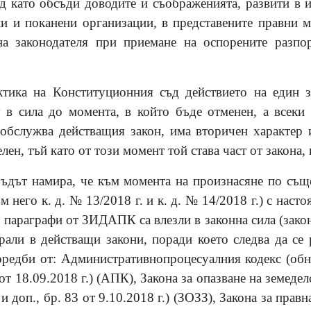
д като обсъди доводите и съображенията, развити в и
и и поканени организации, в представените правни м
а законодателя при приемане на оспорените разпор
ктика на Конституционния съд действието на един з
 в сила до момента, в който бъде отменен, а всеки
обслужва действащия закон, има вторичен характер 
лен, тъй като от този момент той става част от закона,
дът намира, че към момента на произнасяне по съще
м него к. д. № 13/2018 г. и к. д. № 14/2018 г.) с нас
 параграфи от ЗИДАПК са влезли в законна сила (закон
ирали в действащи закони, поради което следва да се 
оредби от: Административнопроцесуалния кодекс (обн.
7 от 18.09.2018 г.) (АПК), Закона за опазване на земеде
. и доп., бр. 83 от 9.10.2018 г.) (ЗОЗЗ), Закона за прав