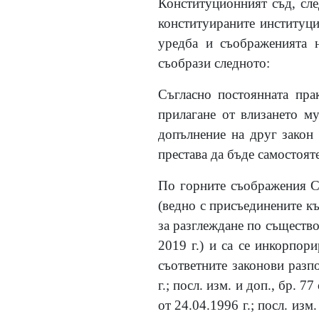
Конституционният съд, сле
конституираните институци
уредба и съображенията н
съобрази следното:
Съгласно постоянната пра
прилагане от влизането му
допълнение на друг закон 
престава да бъде самостояте
По горните съображения Съ
(ведно с присъединените къ
за разглеждане по същество
2019 г.) и са се инкорпор
съответните законови разп
г.; посл. изм. и доп., бр. 7
от 24.04.1996 г.; посл. изм