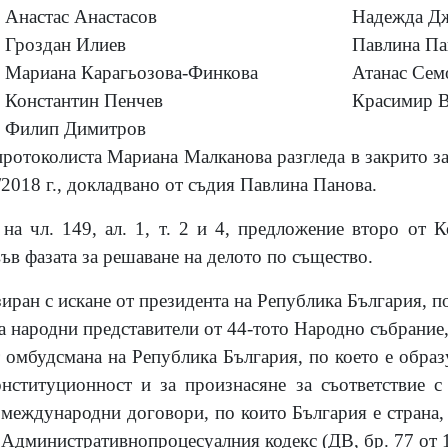
Анастас Анастасов
Надежда Дж
Гроздан Илиев
Павлина Па
Мариана Карагьозова-Финкова
Атанас Сем
Константин Пенчев
Красимир В
Филип Димитров
протоколиста Мариана Малканова разгледа в закрито за
2018 г., докладвано от съдия Павлина Панова.
на чл. 149, ал. 1, т. 2 и 4, предложение второ от 
ъв фазата за решаване на делото по същество.
иран с искане от президента на Република България, по
ма народни представители от 44-тото Народно събрание,
т омбудсмана на Република България, по което е образу
онституционност и за произнасяне за съответствие 
международни договори, по които България е страна, 
 Административнопроцесуалния кодекс (ДВ, бр. 77 от 