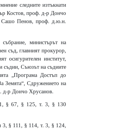
мнение следните изтъкнати
тър Костов, проф. д-р Дончо
 Сашо Пенов, проф. д.ю.н.
 събрание, министърът на
ен съд, главният прокурор,
ят осигурителен институт,
и съдии, Съюзът на съдиите
цията „Програма Достъп до
За Земята“, Сдружението на
ф. д-р Дончо Хрусанов.
, § 67, § 125, т. 3, § 130
, § 111, § 114, т. 3, § 124,