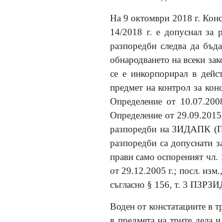
На 9 октомври 2018 г. Конст
14/2018 г. е допуснал за 
разпоредби следва да бъда
обнародването на всеки зак
се е инкорпорирал в дейс
предмет на контрол за кон
Определение от 10.07.2008
Определение от 29.09.2015 
разпоредби на ЗИДАПК (ПЗ
разпоредби са допуснати 
прави само оспореният чл. 
от 29.12.2005 г.; посл. изм
съгласно § 156, т. 3 ПЗРЗИ
Воден от констатациите в т
в предмета на трите дела и