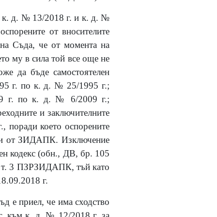
к. д. № 13/2018 г. и к. д. №
 оспорените от вносителите
 на Съда, че от момента на
то му в сила той все още не
оже да бъде самостоятелен
 г. по к. д. № 25/1995 г.;
9 г. по к. д. № 6/2009 г.;
преходните и заключителните
, поради което оспорените
афи от ЗИДАПК. Изключение
н кодекс (обн., ДВ, бр. 105
79, т. 3 ПЗРЗИДАПК, тъй като
8.09.2018 г.
ъд е приел, че има сходство
. към к. д. № 12/2018 г. за