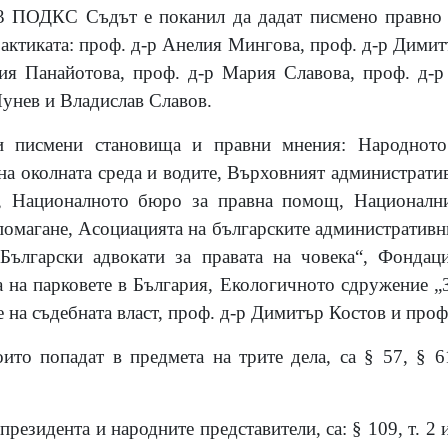
. 3 ПОДКС Съдът е поканил да дадат писмено правно 
рактиката: проф. д-р Анелия Мингова, проф. д-р Дими
ия Панайотова, проф. д-р Мария Славова, проф. д-р
Пунев и Владислав Славов.
и писмени становища и правни мнения: Народното
на околната среда и водите, Върховният административ
, Националното бюро за правна помощ, Национални
помагане, Асоциацията на българските административн
Български адвокати за правата на човека“, Фонда
на парковете в България, Екологичното сдружение „
 на съдебната власт, проф. д-р Димитър Костов и про
ито попадат в предмета на трите дела, са § 57, § 61
резидента и народните представители, са: § 109, т. 2 и 3