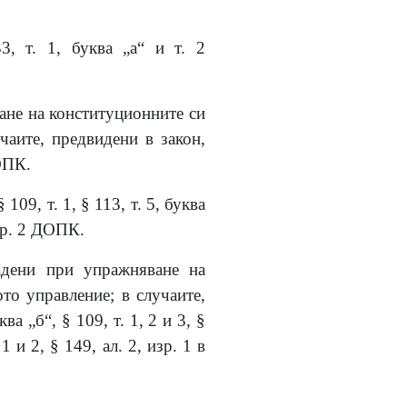
3, т. 1, буква „а“ и т. 2
ване на конституционните си
аите, предвидени в закон,
ДОПК.
109, т. 1, § 113, т. 5, буква
изр. 2 ДОПК.
адени при упражняване на
о управление; в случаите,
ква „б“, § 109, т. 1, 2 и 3, §
 1 и 2, § 149, ал. 2, изр. 1 в