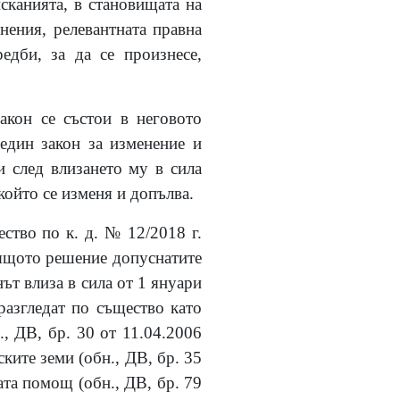
сканията, в становищата на
нения, релевантната правна
едби, за да се произнесе,
акон се състои в неговото
 един закон за изменение и
и след влизането му в сила
 който се изменя и допълва.
ство по к. д. № 12/2018 г.
тоящото решение допуснатите
ът влиза в сила от 1 януари
разгледат по същество като
, ДВ, бр. 30 от 11.04.2006
лските земи (обн., ДВ, бр. 35
ната помощ (обн., ДВ, бр. 79