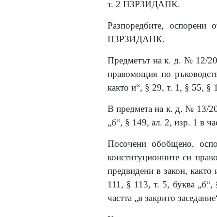
т. 2 ПЗРЗИДАПК.
Разпоредбите, оспорени о
ПЗРЗИДАПК.
Предметът на к. д. № 12/20
правомощия по ръководств
както и“, § 29, т. 1, § 55, 
В предмета на к. д. № 13/201
„б“, § 149, ал. 2, изр. 1 в
Посочени обобщено, оспо
конституционните си прав
предвидени в закон, както и“,
111, § 113, т. 5, буква „б“, 
частта „в закрито заседани