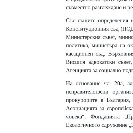
съвместно разглеждане и р
Със същите определения и
Конституционния съд (ПОДК
Министерския съвет, минис
политика, министъра на ок
касационен съд, Върховни
Висшия адвокатски съвет
Агенцията за социално под
На основание чл. 20а, а
неправителствени органи
прокурорите в България,
Асоциацията за европейска
човека“, Фондацията „П
Екологичното сдружение „З