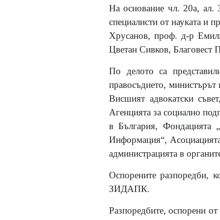
На основание чл. 20а, ал
специалисти от науката и п
Хрусанов, проф. д-р Емил
Цветан Сивков, Благовест 
По делото са представил
правосъдието, министърът 
Висшият адвокатски съвет
Агенцията за социално под
в България, Фондацията „
Информация“, Асоциацията 
администрацията в органите
Оспорените разпоредби, ко
ЗИДАПК.
Разпоредбите, оспорени от п