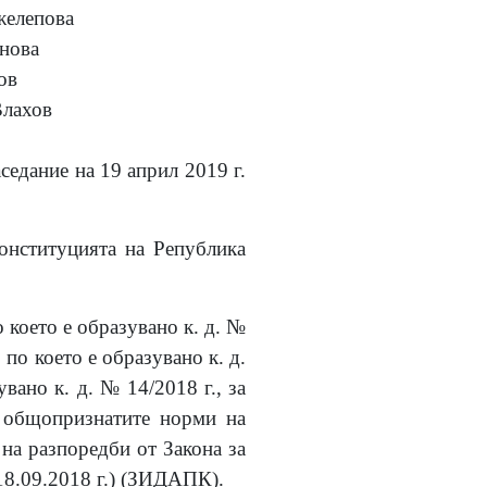
елепова
нова
ов
лахов
седание на 19 април 2019 г.
Конституцията на Република
 което е образувано к. д. №
 по което е образувано к. д.
вано к. д. № 14/2018 г., за
с общопризнатите норми на
на разпоредби от Закона за
18.09.2018 г.) (ЗИДАПК).