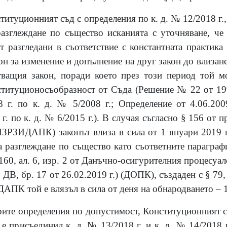
итуционният съд с определения по к. д. № 12/2018 г., 
разглеждане по същество исканията с уточняване, че
т разгледани в съответствие с константната практика
он за изменение и допълнение на друг закон до влизане
тващия закон, поради което през този период той м
ституционосъобразност от Съда (Решение № 22 от 1995
 г. по к. д. № 5/2008 г.; Определение от 4.06.200
г. по к. д. № 6/2015 г.). В случая съгласно § 156 от 
РЗИДАПК) законът влиза в сила от 1 януари 2019 г.
за разглеждане по същество като съответните парагр
160, ал. 6, изр. 2 от Данъчно-осигурителния процесуале
., ДВ, бр. 17 от 26.02.2019 г.) (ДОПК), създаден с § 
ДАПК той е влязъл в сила от деня на обнародването – 1
рите определения по допустимост, Конституционният с
 е присъединил к. д. № 13/2018 г. и к. д. № 14/2018 г