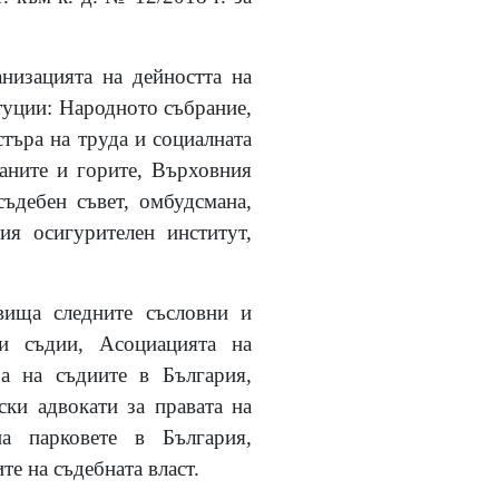
низацията на дейността на
туции: Народното събрание,
търа на труда и социалната
раните и горите, Върховния
ъдебен съвет, омбудсмана,
я осигурителен институт,
вища следните съсловни и
ни съдии, Асоциацията на
а на съдиите в България,
ски адвокати за правата на
а парковете в България,
е на съдебната власт.