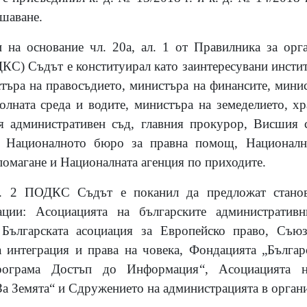
ешаване.
 на основание чл. 20а, ал. 1 от Правилника за орга
С) Съдът е конституирал като заинтересувани инсти
търа на правосъдието, министъра на финансите, минис
олната среда и водите, министъра на земеделието, х
я административен съд, главния прокурор, Висшия с
, Националното бюро за правна помощ, Национални
помагане и Националната агенция по приходите.
л. 2 ПОДКС Съдът е поканил да предложат стано
зации: Асоциацията на българските административ
 Българската асоциация за Европейско право, Съюз
 интеграция и права на човека, Фондацията „Българ
рограма Достъп до Информация“, Асоциацията н
а Земята“ и Сдружението на администрацията в органит