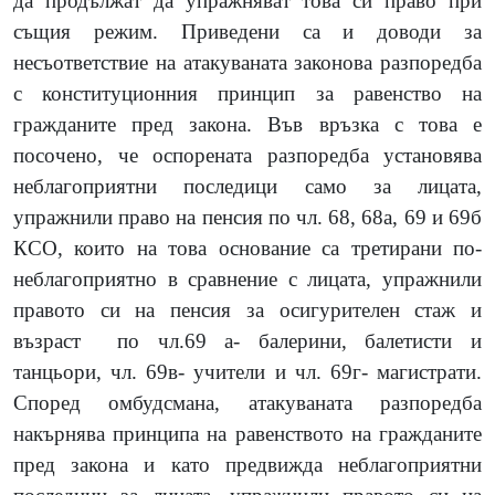
да продължат да упражняват това си право при
същия режим. Приведени са и доводи за
несъответствие на атакуваната законова разпоредба
с конституционния принцип за равенство на
гражданите пред закона. Във връзка с това е
посочено, че оспорената разпоредба установява
неблагоприятни последици само за лицата,
упражнили право на пенсия по чл. 68, 68а, 69 и 69б
КСО, които на това основание са третирани по-
неблагоприятно в сравнение с лицата, упражнили
правото си на пенсия за осигурителен стаж и
възраст по чл.69 а
-
балерини, балетисти и
танцьори, чл. 69в- учители и чл. 69г- магистрати.
Според омбудсмана, атакуваната разпоредба
накърнява принципа на равенството на гражданите
пред закона и като предвижда неблагоприятни