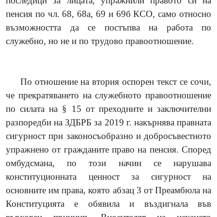
последици за лицата, упражнили правото си на
пенсия по чл. 68, 68а, 69 и 69б КСО, само относно
възможността да се постъпва на работа по
служебно, но не и по трудово правоотношение.
По отношение на втория оспорен текст се сочи,
че прекратяването на служебното правоотношение
по силата на § 15 от преходните и заключителни
разпоредби на ЗДБРБ за 2019 г. накърнява правната
сигурност при законосъобразно и добросъвестното
упражнено от гражданите право на пенсия. Според
омбудсмана, по този начин се нарушава
конституционната ценност за сигурност на
основните им права, която абзац 3 от Преамбюла на
Конституцията е обявила и въздигнала във