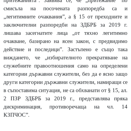
притежанията”. Заявява се, че „притежание” по
смисъла на посочената разпоредба са и
„легитимните очаквания”, а § 15 от преходните и
заключителни разпоредби на ЗДБРБ за 2019 г.
лишава засегнатите лица „от тяхно легитимно
очакване, базирано на ясен закон, с предвидимо
действие и последици”. Застъпено е също така
виждането, че „избирателното прекратяване на
служебните правоотношения само на определени
категории държавни служители, без да е ясно защо
други категории държавни служители, намиращи се
в съпоставима ситуация, не са обхванати от § 15, ал.
2 ПЗР ЗДБРБ за 2019 г., представлява пряка
дискриминация, противоречаща на чл. 14
КЗПЧОС”.