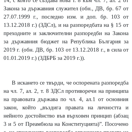
14, с която се създава нова т. 8 към чл. 7, ал. 2 от
Закона за държавния служител (обн., ДВ, бр. 67 от
27.07.1999 г., последно изм. и доп. бр. 103 от
13.12.2018 г.)
(
ЗДСл
)
, и на разпоредбата на § 15 от
преходните и заключителни разпоредби на Закона
за държавния бюджет на Република България за
2019 г. (обн. ДВ, бр. 103 от 13.12.2018 г., в сила от
01.01.2019 г.)
(
ЗДБРБ за 2019 г.
))
.
В искането се твърди, че оспорената разпоредба
на чл. 7, ал. 2, т. 8 ЗДСл противоречи на принципа
на правовата държава по чл. 4, ал.1 от основния
закон, който „въздига правата на личността и
нейното достойнство във върховен принцип
(
абзац
3 и 5 от Преамбюла на Конституцията
)
”. Посочено