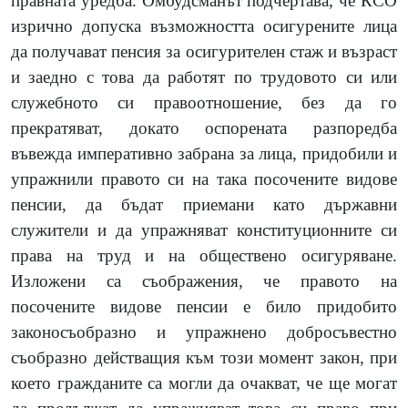
правната уредба
.
Омбудсманът подчертава, че КСО
изрично допуска възможността осигурените лица
да получават пенсия за осигурителен стаж и възраст
и заедно с това да работят по трудовото си или
служебното си правоотношение, без да го
прекратяват, докато оспорената разпоредба
въвежда императивно забрана за лица, придобили и
упражнили правото си на така посочените видове
пенсии, да бъдат приемани като държавни
служители и да упражняват конституционните си
права на труд и на обществено осигуряване.
Изложени са съображения, че правото на
посочените видове пенсии е било придобито
законосъобразно и упражнено добросъвестно
съобразно действащия към този момент закон, при
което гражданите са могли да очакват, че ще могат