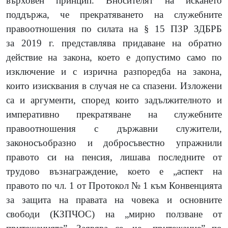
върховен принцип. Вносителят на искането
поддържа, че прекратяването на служебните
правоотношения по силата на § 15 ПЗР ЗДБРБ
за 2019 г. представлява придаване на обратно
действие на закона, което е допустимо само по
изключение и с изрична разпоредба на закона,
които изисквания в случая не са спазени. Изложени
са и аргументи, според които задължителното и
императивно прекратяване на служебните
правоотношения с държавни служители,
законосъобразно и добросъвестно упражнили
правото си на пенсия, лишава последните от
трудово възнаграждение, което е „аспект на
правото по чл. 1 от Протокол № 1 към Конвенцията
за защита на правата на човека и основните
свободи
(
КЗПЧОС
)
на „мирно ползване от