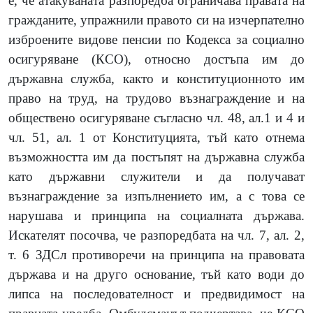
е, че атакуваната разпоредба ограничава правата на
гражданите, упражнили правото си на изчерпателно
изброените видове пенсии по Кодекса за социално
осигуряване
(
КСО
)
, относно достъпа им до
държавна служба, както и конституционното им
право на труд, на трудово възнаграждение и на
обществено осигуряване съгласно чл. 48, ал.1 и 4 и
чл. 51, ал. 1 от Конституцията, тъй като отнема
възможността им да постъпят на държавна служба
като държавни служители и да получават
възнаграждение за изпълнението им, а с това се
нарушава и принципа на социалната държава.
Искателят посочва, че разпоредбата на чл. 7, ал. 2,
т. 6 ЗДСл противоречи на принципа на правовата
държава и на друго основание, тъй като води до
липса на последователност и предвидимост на