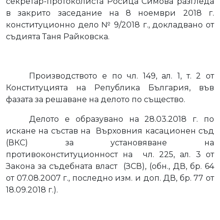
секретар-протоколиста Росица Симова разгледа
в закрито заседание на 8 ноември 2018 г.
конституционно дело № 9/2018 г., докладвано от
съдията Таня Райковска.
Производството е по чл. 149, ал. 1, т. 2 от
Конституцията на Република България, във
фазата за решаване на делото по същество.
Делото е образувано на 28.03.2018 г. по
искане на състав на
Върховния касационен съд
(ВКС) за установяване на
противоконституционност на
чл. 225, ал. 3 от
Закона за съдебната власт
(ЗСВ), (обн., ДВ, бр. 64
от 07.08.2007 г., последно изм. и доп. ДВ, бр. 77 от
18.09.2018 г.).