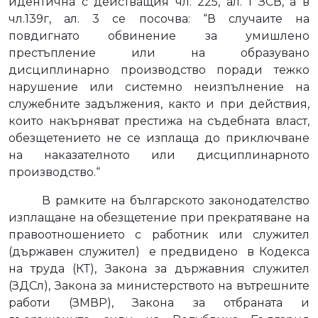
идентична с действащия чл. 225, ал. 1 ЗСВ, а в
чл.139г, ал. 3 се посочва:
“В случаите на
повдигнато обвинение за умишлено
престъпление или на образувано
дисциплинарно производство поради тежко
нарушение или системно неизпълнение на
служебните задължения, както и при действия,
които накърняват престижа на съдебната власт,
обезщетението не се изплаща до приключване
на наказателното или дисциплинарното
производство.“
В рамките на българското законодателство
изплащане на обезщетение при прекратяване на
правоотношението с работник или служител
(държавен служител)
е предвидено
в Кодекса
на труда (КТ), Закона за държавния служител
(ЗДСл), Закона за министерството на вътрешните
работи (ЗМВР), Закона за отбраната и