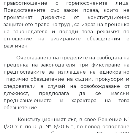
правоотношение с горепосочените лица.
Предоставените със закон права, които не
произтичат директно от конституционно
защитеното право на труд , са израз на преценка
на законодателя и поради това режимът по
отношение на визираните обезщетения е
различен.
Очертаването на пределите на свободата на
преценка на законодателя при фиксиране на
предпоставките за изплащане на еднократно
парично обезщетение на съдии, прокурори и
следователи в случай на освобождаване от
длъжност, предполага да се изясни
предназначението и характера на това
обезщетение.
Конституционният съд в свое Решение №
1/2017 г. по к. д. № 6/2016 г., по повод оспорване