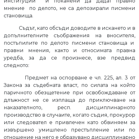
институции
и поканени да дадат правно
мнение
по делото, не са депозирали писмени
становища.
Съдът, като обсъди доводите в искането и в
допълнителните съображения на вносителя,
постъпилите по делото писмени становища и
правни мнения, както и относимата правна
уредба, за да се произнесе, взе предвид
следното:
Предмет на оспорване е чл. 225, ал. 3 от
Закона за съдебната власт, по силата на който
паричното обезщетение при освобождаване от
длъжност не се изплаща до приключване на
наказателното, респ. дисциплинарното
производство в случаите, когато съдия, прокурор
или следовател е привлечен като обвиняем за
извършено умишлено престъпление или по
отношение на него е образувано дисциплинарно