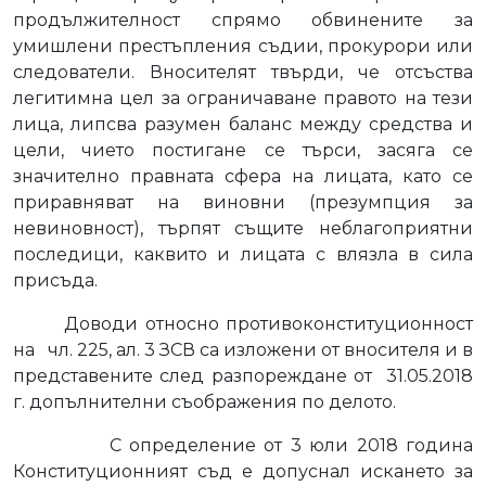
продължителност спрямо обвинените за
умишлени престъпления съдии, прокурори или
следователи. Вносителят твърди, че отсъства
легитимна цел за ограничаване правото на тези
лица, липсва разумен баланс между средства и
цели, чието постигане се търси, засяга се
значително правната сфера на лицата, като се
приравняват на виновни (презумпция за
невиновност), търпят същите неблагоприятни
последици, каквито и лицата с влязла в сила
присъда.
Доводи относно противоконституционност
на
чл. 225, ал. 3 ЗСВ са изложени от вносителя и в
представените след разпореждане от
31.05.2018
г. допълнителни съображения по делото.
С определение от 3 юли 2018 година
Конституционният съд е допуснал искането за