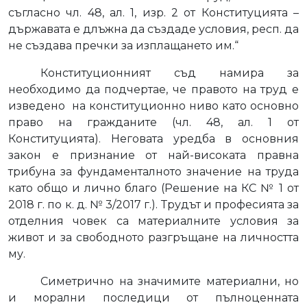
съгласно чл. 48, ал. 1, изр. 2 от Конституцията –
държавата е длъжна да създаде условия, респ. да
не създава пречки за изплащането им.“
Конституционният съд намира за
необходимо да подчертае, че правото на труд е
изведено
на конституционно ниво като основно
право на гражданите (чл. 48, ал. 1 от
Конституцията). Неговата уредба в основния
закон е признание от най-високата правна
трибуна за фундаменталното значение на труда
като общо и лично благо (Решение на КС № 1 от
2018 г. по к. д. № 3/2017 г.). Трудът и професията за
отделния човек са материалните условия за
живот и за свободното разгръщане на личността
му.
Симетрично на значимите материални, но
и морални последици от пълноценната