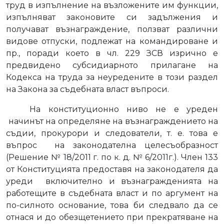
труд в изпълнение на възложените им функции,
изпълняват законовите си задължения и
получават възнаграждение, ползват различни
видове отпуски, подлежат на командироване и
пр., поради което в чл. 229 ЗСВ изрично е
предвидено субсидиарното прилагане на
Кодекса на труда за неуредените в този раздел
на Закона за съдебната власт въпроси.
На конституционно ниво не е уреден
начинът на определяне на възнаграждението на
съдии, прокурори и следователи, т. е. това е
въпрос
на законодателна целесъобразност
(Решение № 18/2011 г. по к. д. № 6/2011г.). Член 133
от Конституцията предоставя на законодателя да
уреди
включително и възнагражденията на
работещите в съдебната власт и по аргумент на
по-силното основание, това би следвало да се
отнася и до обезщетението при прекратяване на