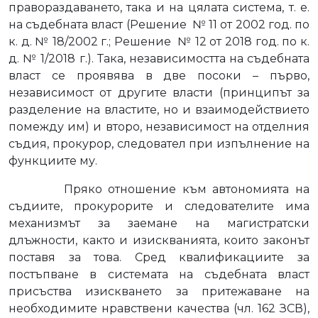
правораздаването, така и на цялата система, т. е.
на съдебната власт (Решение
№ 11 от 2002 год. по
к. д. № 18/2002 г.; Решение
№ 12 от 2018 год. по к.
д. № 1/2018 г.). Така, независимостта на съдебната
власт се проявява в две посоки – първо,
независимост от другите власти (принципът за
разделение на властите, но и взаимодействието
помежду им) и второ, независимост на отделния
съдия, прокурор, следовател при изпълнение на
функциите му.
Пряко отношение към автономията на
съдиите, прокурорите и следователите има
механизмът за заемане на магистратски
длъжности, както и изискванията, които законът
поставя за това. Сред квалификациите за
постъпване в системата на съдебната власт
присъства изискването за притежаване на
необходимите нравствени качества (чл. 162 ЗСВ),