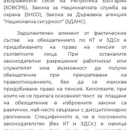
въоръжените сили на Република България
(ЗОВСРБ), Закона за Националната служба за
охрана (ЗНСО), Закона за Държавна агенция
“Национална сигурност“ (ЗДАНС).
Задължителен елемент от фактическия
състав
на обезщетението по КТ и ЗДСл е
придобиването на право на пенсия от
съответните лица. При
останалите
законодателни разрешения работникът или
служителят има възможност да получи
обезщетение при прекратяване на
правоотношението, без да се изисква
придобиване право на пенсия. Хипотезите, при
които не се прилага основният текст
за
плащане
на обезщетение в изброените закони са
различни, най-често свързани с дисциплинарно
уволнение. Специфичното е, че в посоченото
законодателство (без КТ и ЗДСл.) е налице