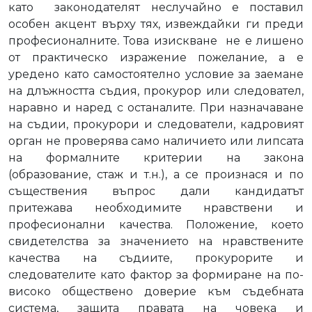
като
законодателят неслучайно е поставил
особен акцент върху тях, извеждайки ги преди
професионалните
.
Това изискване
не е лишено
от практическо изражение пожелание, а е
уредено като самостоятелно условие за заемане
на длъжността съдия, прокурор или следовател,
наравно и наред с останалите. При назначаване
на съдии, прокурори и следователи, кадровият
орган не проверява само наличието или липсата
на формалните критерии на закона
(образование, стаж и т.н.), а се произнася и по
съществения въпрос дали кандидатът
притежава необходимите нравствени и
професионални качества. Положение, което
свидетелства за значението на нравствените
качества на съдиите, прокурорите и
следователите като фактор за формиране на по-
високо обществено доверие към съдебната
система, защита правата на човека и