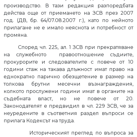
производство. В тази редакция разпоредбата
действа още от приемането на ЗСВ през 2007
год. (ДВ, бр. 64/07.08.2007 г.), като по нейното
прилагане не е имало неяснота и потребност от
промяна.
Според чл. 225, ал. 1 ЗСВ при прекратяване
на служебното
правоотношение съдиите,
прокурорите и следователите с повече от 10
години стаж на такава длъжност имат право на
еднократно парично обезщетение в размер на
толкова брутни месечни възнаграждения,
колкото прослужени години имат в органите на
съдебната власт, но не повече от 20.
Законодателят е предвидил в чл. 229 ЗСВ, че за
неуредените в съответния раздел въпроси се
прилага Кодексът на труда.
Историческият преглед по въпроса за