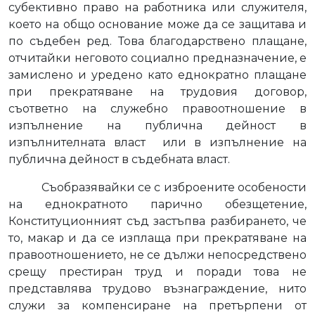
субективно право на работника или служителя,
което на общо основание може да се защитава и
по съдебен ред. Това благодарствено плащане,
отчитайки неговото социално предназначение, е
замислено и уредено като еднократно плащане
при прекратяване на трудовия договор,
съответно на служебно правоотношение в
изпълнение на публична дейност в
изпълнителната власт
или в изпълнение на
публична дейност в съдебната власт.
Съобразявайки се с изброените особености
на еднократното парично обезщетение,
Конституционният съд застъпва разбирането, че
то, макар и да се изплаща при прекратяване на
правоотношението, не се дължи непосредствено
срещу престиран труд и поради това не
представлява трудово възнаграждение, нито
служи за компенсиране на претърпени от