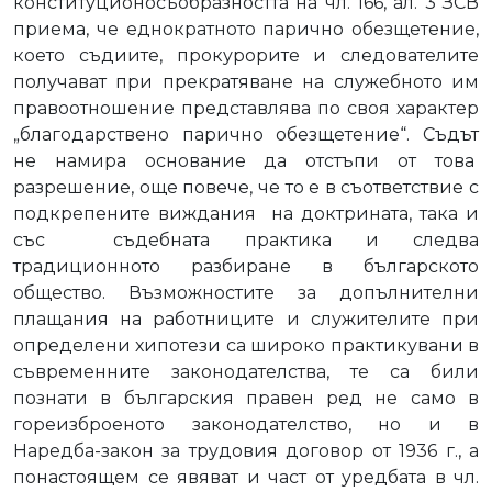
конституционосъобразността на чл. 166, ал. 3 ЗСВ
приема, че еднократното парично обезщетение,
което съдиите, прокурорите и следователите
получават при прекратяване на служебното им
правоотношение представлява по своя характер
„благодарствено парично обезщетение“. Съдът
не намира основание да отстъпи от това
разрешение, още повече, че то е в съответствие с
подкрепените виждания
на доктрината, така и
със
съдебната практика и следва
традиционното разбиране в българското
общество. Възможностите за допълнителни
плащания на работниците и служителите при
определени хипотези са широко практикувани в
съвременните законодателства, те са били
познати в българския правен ред не само в
гореизброеното законодателство, но и в
Наредба-закон за трудовия договор от 1936 г., а
понастоящем се явяват и част от уредбата в чл.