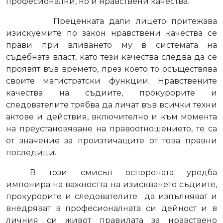
професионални, но и нравствени качества.
Преценката дали лицето притежава
изискуемите по закон нравствени качества се
прави при вливането му в системата на
съдебната власт, като тези качества следва да се
проявят във времето, през което то осъществява
своите магистратски функции. Нравствените
качества на съдиите, прокурорите и
следователите трябва да личат във всички техни
актове и действия, включително и към момента
на преустановяване на правоотношението, те са
от значение за произтичащите от това правни
последици.
В този смисъл оспорената уредба
импонира на важността на изискването съдиите,
прокурорите и следователите
да изпълняват и
внедряват в професионалната си дейност и в
личния си живот правилата за нравствено