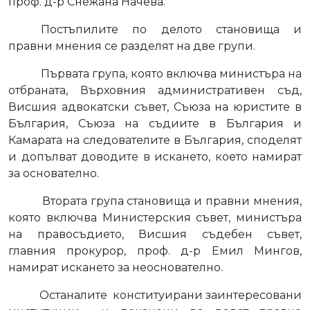
проф. д-р Снежана Начева.
Постъпилите по делото становища и
правни мнения се разделят на две групи.
Първата група, която включва министъра на
отбраната, Върховния административен съд,
Висшия адвокатски съвет, Съюза на юристите в
България, Съюза на съдиите в България и
Камарата на следователите в България, споделят
и допълват доводите в искането, което намират
за основателно.
Втората група становища и правни мнения,
която включва Министерския съвет, министъра
на правосъдието, Висшия съдебен съвет,
главния прокурор, проф. д-р Емил Мингов,
намират искането за неоснователно.
Останалите
конституирани заинтересовани