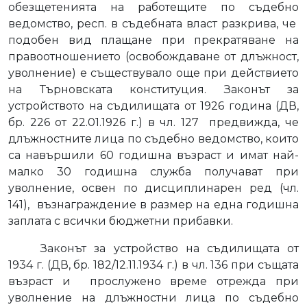
обезщетенията на работещите по съдебно
ведомство, респ. в съдебната власт разкрива, че
подобен вид плащане при прекратяване на
правоотношението (освобождаване от длъжност,
уволнение) е съществувало още при действието
на Търновската конституция. Законът за
устройството на съдилищата от 1926 година (ДВ,
бр. 226 от 22.01.1926 г.) в чл. 127
предвижда, че
длъжностните лица по съдебно ведомство, които
са навършили 60 годишна възраст и имат най-
малко 30 годишна служба получават при
уволнение, освен по дисциплинарен ред (чл.
141),
възнаграждение в размер на една годишна
заплата с всички бюджетни прибавки.
Законът за устройство на съдилищата от
1934 г. (ДВ, бр. 182/12.11.1934 г.) в чл. 136 при същата
възраст и
прослужено време отрежда при
уволнение на длъжностни лица по съдебно