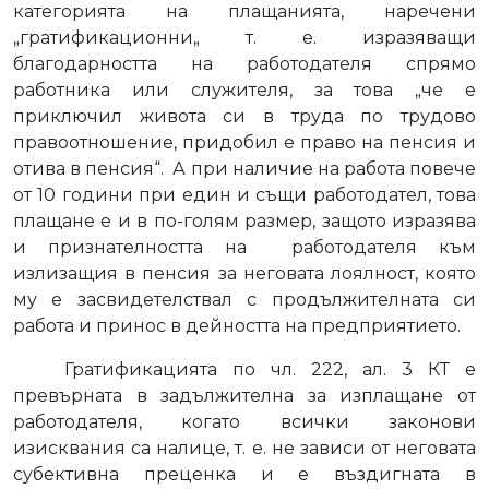
категорията на плащанията, наречени
„гратификационни„ т. е. изразяващи
благодарността на работодателя спрямо
работника или служителя, за това „че е
приключил живота си в труда по трудово
правоотношение, придобил е право на пенсия и
отива в пенсия“.
А при наличие на работа повече
от 10 години при един и същи работодател, това
плащане е и в по-голям размер, защото изразява
и признателността на
работодателя към
излизащия в пенсия за неговата лоялност, която
му е засвидетелствал с продължителната си
работа и принос в дейността на предприятието.
Гратификацията по чл. 222, ал. 3 КТ е
превърната в задължителна за изплащане от
работодателя, когато всички законови
изисквания са налице, т. е. не зависи от неговата
субективна преценка и е въздигната в