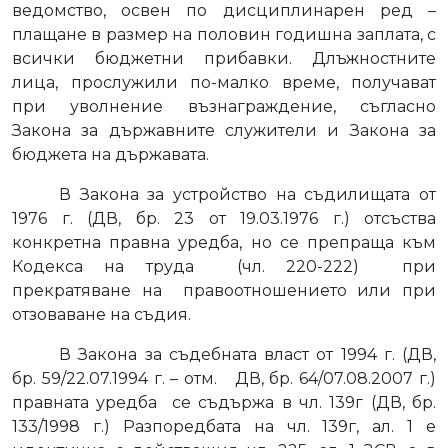
ведомство, освен по дисциплинарен ред –
плащане в размер на половин годишна заплата, с
всички бюджетни прибавки. Длъжностните
лица, прослужили по-малко време, получават
при уволнение възнаграждение, съгласно
Закона за държавните служители и Закона за
бюджета на държавата.
В Закона за устройство на съдилищата от
1976 г. (ДВ, бр. 23 от 19.03.1976 г.) отсъства
конкретна правна уредба, но се препраща към
Кодекса на труда
(чл. 220-222)
при
прекратяване на
правоотношението или при
отзоваване на съдия.
В Закона за съдебната власт от 1994 г. (ДВ,
бр. 59/22.07.1994 г. – отм.
ДВ, бр. 64/07.08.2007 г.)
правната уредба
се съдържа в чл. 139г (ДВ, бр.
133/1998 г.) Разпоредбата на чл. 139г, ал. 1 е