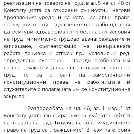
реализация на правото на труд, в ал. 5 на чл. 48 от
Конституцията са откроени същностни негови
проявления: уредени са като
основни права,
срещу които стои задължението на работодателя
да осигури здравословни и безопасни условия
на труд, минимално трудово възнаграждение и
заплащане, съответстващо на извършената
работа, почивка и отпуск при условия и ред,
определени със закон.
Поради особената им
важност, макар и да са съпътстващи правото на
труд, те са с ранг на самостоятелни
конституционни права на работниците и
служителите с полагащата им се конституционна
закрила.
Разпоредбата на чл. 48, ал. 1, изр. 1 от
Конституцията фиксира широк субектен обхват
на правото на труд. Титуляр на конституционното
право на труд са „гражданите“. В тази категория