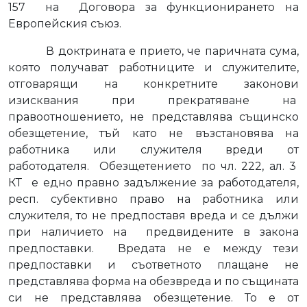
157
на
Договора за функционирането на
Европейския съюз.
В доктрината е прието, че паричната сума,
която получават работниците и служителите,
отговарящи на конкретните законови
изисквания при прекратяване на
правоотношението, не представлява същинско
обезщетение, тъй като не възстановява на
работника или служителя вреди от
работодателя.
Обезщетението
по чл. 222, ал. 3
КТ
е едно правно задължение за работодателя,
респ. субективно право на работника или
служителя, то не предпоставя вреда и се дължи
при наличието на
предвидените в закона
предпоставки.
Вредата не е между тези
предпоставки и съответното плащане не
представлява форма на обезвреда и по същината
си не представлява обезщетение. То е от