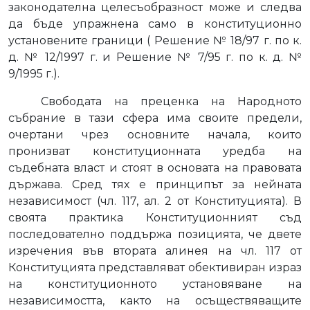
законодателна целесъобразност може и следва
да бъде упражнена само в конституционно
установените граници ( Решение № 18/97 г. по к.
д. № 12/1997 г. и Решение № 7/95 г. по к. д. №
9/1995 г.).
Свободата на преценка на Народното
събрание в тази сфера има своите предели,
очертани чрез основните начала, които
пронизват конституционната уредба на
съдебната власт и стоят в основата на правовата
държава. Сред тях е принципът за нейната
независимост (чл. 117, ал. 2 от Конституцията). В
своята практика Конституционният съд
последователно поддържа позицията, че двете
изречения във втората алинея на чл. 117 от
Конституцията представляват обективиран израз
на конституционното установяване на
независимостта, както на осъществяващите