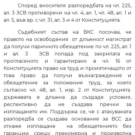
Според вносителя разпоредбата на чл. 225,
ал. 3 ЗСВ противоречи на чл. 4, ал. 1, чл. 48, ал. 1 и
ал. 5, във вр. с чл. 31, ал. 3 и 4 от Конституцията.
Съдебният състав на ВКС посочва, че
правото на освободения
от длъжност магистрат
да получи паричното обезщетение по чл. 225, ал. 1
и ал. 3
ЗСВ попада под закрилата на
прогласеното и гарантирано в чл. 16 от
Конституцията право на труд и произтичащото от
това право да получи възнаграждение и
обезщетение за положения труд, за което
съгласно чл. 48, ал. 1, изр. 2 от Конституцията
държавата е длъжна да създаде условия,
респективно да не създава пречки за
изплащането им. Поддържа се, че с атакуваната
разпоредба се създава основание за ВСС да
откаже изплащане
на обезщетението без
гаранции срещу прекомерна и произволна