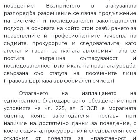
поведение. Възприетото в атакуваната
разпоредба разрешение се явява продължение
на системен и последователен законодателен
подход, в основата на който стои разбирането за
нравствените и професионалните качества на
съдиите, прокурорите и следователите, като
атестат и гарант за тяхната автономия. Така се
постига вътрешна съгласуваност и
последователност в логиката на правната уредба,
свързана със статута на посочените лица
(правова държава във формален смисъл).
Отлагането на изплащането на
еднократното благодарствено
обезщетение при
условията на чл. 225, ал. 3 ЗСВ е моралната
оценка, която законодателят поставя при
наличие на достатъчно данни за поведение, с
което съдията, прокурорът или следователят се е
отклонил от повелята за нравственост и