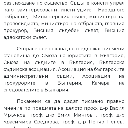
разглеждане по същество. Съдът е конституирал
като заинтересовани институции:
Народното
събрание,
Министерския съвет, министъра на
правосъдието, министъра на отбраната, главния
прокурор, Висшия съдебен съвет, Висшия
адвокатски съвет.
Отправена е покана да предложат писмени
становища до Съюза на юристите в България,
Съюза на съдиите в България, Българска
съдийска асоциация, Асоциация на българските
административни съдии, Асоциация на
прокурорите в България, Камара на
следователите в България.
Поканени са да дадат писмено правно
мнение по предмета на делото проф. д-р Васил
Мръчков, проф. д-р Емил Мингов , проф. д-р
Красимира Средкова, проф. д-р Пенчо Пенев,