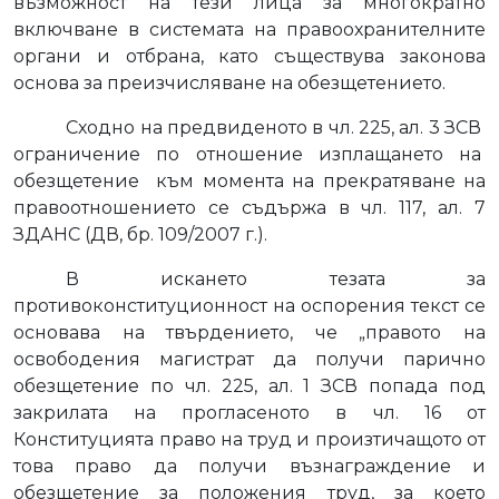
възможност на тези лица за многократно
включване в системата на правоохранителните
органи и отбрана, като съществува законова
основа за преизчисляване на обезщетението.
Сходно на предвиденото в чл. 225, ал. 3 ЗСВ
ограничение по отношение изплащането на
обезщетение
към момента на прекратяване на
правоотношението се съдържа в чл. 117, ал. 7
ЗДАНС (ДВ, бр. 109/2007 г.).
В искането тезата за
противоконституционност на оспорения текст се
основава на твърдението, че „правото на
освободения магистрат да получи парично
обезщетение по чл. 225, ал. 1 ЗСВ попада под
закрилата на прогласеното в чл. 16 от
Конституцията право на труд и произтичащото от
това право да получи възнаграждение и
обезщетение за положения труд, за което