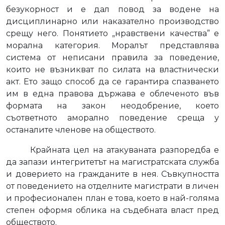
безукорност и е дал повод за водене на
дисциплинарно или наказателно производство
срещу него. Понятието „нравствени качества” е
морална категория. Моралът представлява
система от неписани правила за поведение,
които не възникват по силата на властнически
акт. Ето защо способ да се гарантира спазването
им в една правова държава е облеченото във
формата на закон неодобрение, което
съответното аморално поведение среща у
останалите членове на обществото.
Крайната цел на атакуваната разпоредба е
да запази интегритетът на магистратската служба
и доверието на гражданите в нея. Съвкупността
от поведението на отделните магистрати в личен
и професионален план е това, което в най-голяма
степен оформя облика на съдебната власт пред
обществото.