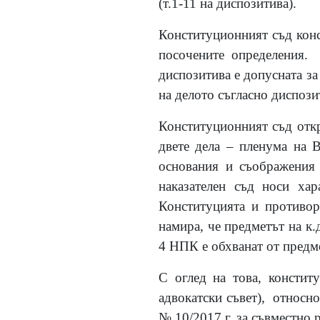
(т.1-11 на диспозитива).
Конституционният съд конс
посочените определения.
диспозитива е допусната за
на делото съгласно диспози
Конституционният съд откри
двете дела – пленума на 
основания и съображения 
наказателен съд носи хар
Конституцията и противор
намира, че предметът на к.д
4 НПК е обхванат от предм
С оглед на това, констит
адвокатски съвет), относно
№ 10/2017 г. за съвместно 