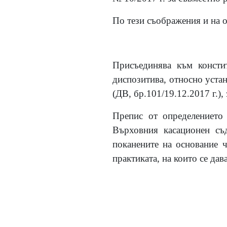
По тези съображения и на о
Присъединява към конст
диспозитива, относно устан
(ДВ, бр.101/19.12.2017 г.),
Препис от определението 
Върховния касационен съ
поканените на основание 
практиката, на които се дав