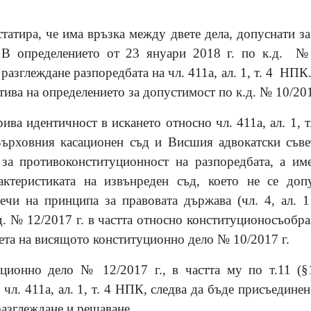
татира, че има връзка между двете дела, допуснати за
 В определението от 23 януари 2018 г. по к.д. № 
 разглеждане разпоредбата на чл. 411а, ал. 1, т. 4 НПК
тива на определението за допустимост по к.д. № 10/201
ва идентичност в искането относно чл. 411а, ал. 1, 
Върховния касационен съд и Висшия адвокатски съве
за противоконституционност на разпоредбата, а им
актеристиката на извънреден съд, което не се доп
ечи на принципа за правовата държава (чл. 4, ал. 1
. № 12/2017 г. в частта относно конституционосъобразн
ета на висящото конституционно дело № 10/2017 г.
уционно дело № 12/2017 г., в частта му по т.11 (
 чл. 411а, ал. 1, т. 4 НПК, следва да бъде присъедин
разглеждане и решаване.