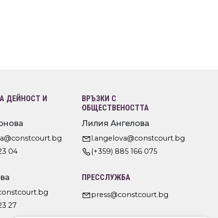
 ДЕЙНОСТ И
ВРЪЗКИ С
ОБЩЕСТВЕНОСТТА
онова
Лилия Ангелова
va@constcourt.bg
l.angelova@constcourt.bg
23 04
(+359) 885 166 075
ва
ПРЕССЛУЖБА
constcourt.bg
press@constcourt.bg
23 27