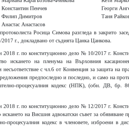
Мариана Карагьозова-Финкова
Кети Марко
Константин Пенчев
Георги Анг
Филип Димитров
Таня Райко
Анастас Анастасов
-протоколиста Росица Симова разгледа в закрито засе
/201
7
г., докладвано от съдията Цанка Цанкова.
и 2018 г. по конституционно дело № 10/2017 г. Конст
тво искането на пленума на Върховния касационе
 несъответствие с чл.6 от Конвенция за защита на пра
 предложения предпоследно и последно, и само на про
зателно-процесуалния кодекс (НПК), (обн. ДВ, бр. 8
и 2018 г. по конституционно дело № 12/2017 г. Конст
о искането на Висшия адвокатски съвет за обявяване 
но-процесуалния кодекс в членовете, изброени в ди