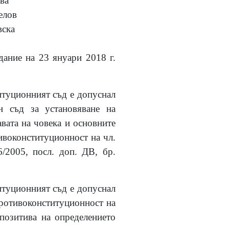
ва
елов
вска
дание на 23 януари 2018 г.
итуционният съд е допуснал
н съд за установяване на
вата на човека и основните
тивоконституционност на чл.
6/2005, посл. доп. ДВ, бр.
итуционният съд е допуснал
противоконституционност на
спозитива на определението