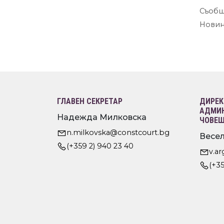
Съобщ
Нови
ГЛАВЕН СЕКРЕТАР
ДИРЕК
АДМИН
Надежда Милковска
ЧОВЕШ
n.milkovska@constcourt.bg
Весел
(+359 2) 940 23 40
v.a
(+35