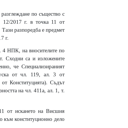
 разглеждане по същество с
12/2017 г. в точка 11 от
. Тази разпоредба е предмет
7 г.
т. 4 НПК, на вносителите по
т. Сходни са и изложените
енно, че Специализираният
уска от чл. 119, ал. 3 от
 от Конституцията). Съдът
остта на чл. 411а, ал. 1, т.
§11 от искането на Висшия
ено към конституционно дело