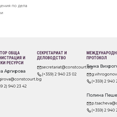
ения по дела
ни
ТОР ОБЩА
СЕКРЕТАРИАТ И
МЕЖДУНАРОДНА
ИСТРАЦИЯ И
ДЕЛОВОДСТВО
ПРОТОКОЛ
КИ РЕСУРСИ
Гинка Вихрог
secretariat@constcourt.bg
а Аргирова
(+359) 2 940 23 02
g.vihrogono
rgirova@constcourt.bg
(+359) 2 940 
9 2) 940 23 42
Полина Пеше
p.tsacheva@
(+359) 2 940 