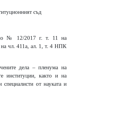
ституционният съд
о № 12/2017 г. т. 11 на
а чл. 411а, ал. 1, т. 4 НПК
очените дела – пленума на
е институции, както и на
 специалисти от науката и