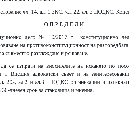
снование чл. 14, ал. 1 ЗКС, чл. 22, ал. 3 ПОДКС, Кон
О П Р Е Д Е Л И:
итуционно дело № 10/2017 г. конституционно дел
овяване на противоконституционност на разпоредбата н
 за съвместно разглеждане и решаване.
да се изпрати на вносителите на искането по пос
д и Висшия адвокатски съвет и на заинтересованит
чл. 20а, ал.2 и ал.3 ПОДКС организации и изтъкнати
а 30-дневен срок за становища и мнения.