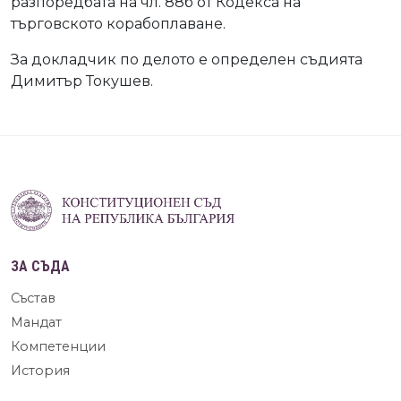
разпоредбата на чл. 88б от Кодекса на
търговското корабоплаване.
За докладчик по делото е определен съдията
Димитър Токушев.
ЗА СЪДА
Състав
Мандат
Компетенции
История