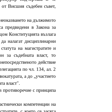
 от Висшия съдебен съвет,
/неоказването на дължимото
са предвидени в Закона за
щом Конституцията възлага
 да налагат дисциплинарни
статута на магистратите и
н за съдебната власт, то
 непосредственото действие
егацията по чл. 134, ал. 2
вокатурата, а до „участието
та власт".
 в противоречие с принципа
ластнически компетенции на
тратите, с което се засяга