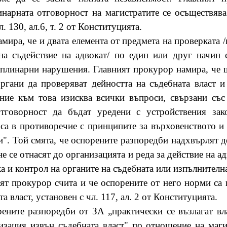
инарната отговорност на магистратите се осъществява
. 130, ал.6, т. 2 от Конституцията.
мира, че и двата елемента от предмета на проверката 
на съдействие на адвокат/ по един или друг начин 
циплинарни нарушения. Главният прокурор намира, че 
органи да проверяват дейността на съдебната власт и
ение към това изисква всички въпроси, свързани със 
отговорност да бъдат уредени с устройствения зако
са в противоречие с принципите за върховенството и
". Той смята, че оспорените разпоредби надхвърлят дел
е се отнасят до организацията и реда за действие на ад
а и контрол на органите на съдебната или изпълнителна
ят прокурор счита и че оспорените от него норми са
а власт, установен с чл. 117, ал. 2 от Конституцията.
рените разпоредби от ЗА „практически се възлагат в
зация извън съдебната власт" по отношение на магис