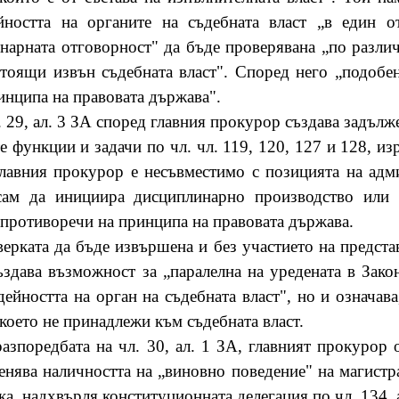
йността на органите на съдебната власт „в един о
нарната отговорност" да бъде проверявана „по разли
стоящи извън съдебната власт". Според него „подобе
инципа на правовата държава".
. 29, ал. 3 ЗА според главния прокурор създава задълж
те функции и задачи по чл. чл. 119, 120, 127 и 128, из
главния прокурор е несъвместимо с позицията на адм
сам да инициира дисциплинарно производство или
 противоречи на принципа на правовата държава.
рката да бъде извършена и без участието на представ
ъздава възможност за „паралелна на уредената в Зако
ейността на орган на съдебната власт", но и означав
което не принадлежи към съдебната власт.
зпоредбата на чл. 30, ал. 1 ЗА, главният прокурор 
ценява наличността на „виновно поведение" на магистр
ка, надхвърля конституционната делегация по чл. 134, 