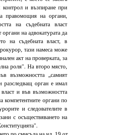
н контрол и възпиране при
на правомощия на органи,
стта на съдебната власт
 органи на адвокатурата да
то на съдебната власт, в
прокурор, тази намеса може
нален акт на проверката, за
лна роля". На второ място,
във възможността „самият
и разследващ орган е имал
 власт и във възможността
на компетентните органи по
урорите и следователите в
рзани с осъществяването на
Конституцията".
ето по смисъла на чл. 19 от