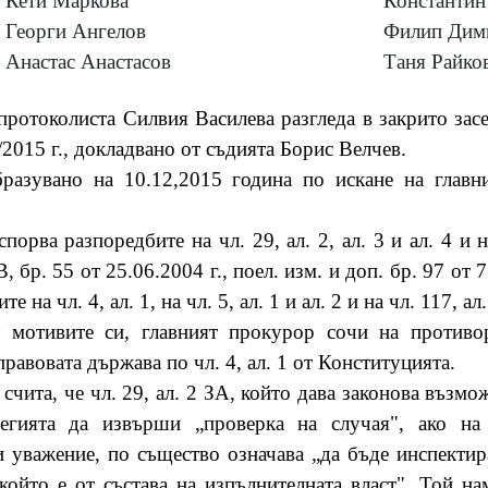
Кети Маркова
Константин
Георги Ангелов
Филип Дим
Анастас Анастасов
Таня Райко
протоколиста Силвия Василева разгледа в закрито зас
2015 г., докладвано от съдията Борис Велчев.
разувано на 10.12,2015 година по искане на глав
орва разпоредбите на чл. 29, ал. 2, ал. 3 и ал. 4 и на
, бр. 55 от 25.06.2004 г., поел. изм. и доп. бр. 97 от 
 на чл. 4, ал. 1, на чл. 5, ал. 1 и ал. 2 и на чл. 117, а
т мотивите си, главният прокурор сочи на противо
равовата държава по чл. 4, ал. 1 от Конституцията.
счита, че чл. 29, ал. 2 ЗА, който дава законова възмо
гията да извърши „проверка на случая", ако на
 уважение, по същество означава „да бъде инспектир
който е от състава на изпълнителната власт". Той на