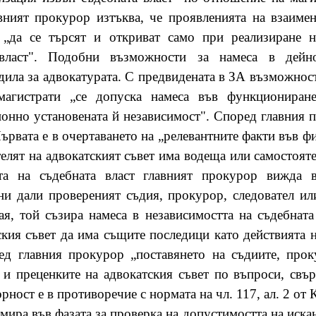
авният прокурор изтъква, че проявленията на взаиме
т „да се търсят и откриват само при реализиране 
ласт". Подобни възможности за намеса в дейно
дила за адвокатурата. С предвидената в ЗА възможност
агистрати „се допуска намеса във функциониране
онно установената й независимост". Според главния 
Първата е в очертаването на „релевантните факти във фи
телят на адвокатският съвет има водеща или самостояте
тта на съдебната власт главният прокурор вижда 
ени дали провереният съдия, прокурор, следовател ил
ая, той съзира намеса в независимостта на съдебната
кия съвет да има същите последици като действията 
ед главния прокурор „поставянето на съдиите, прок
 и преценките на адвокатския съвет по въпроси, свъ
ност е в противоречие с нормата на чл. 117, ал. 2 от 
мира във фазата за проверка на допустимостта на искан