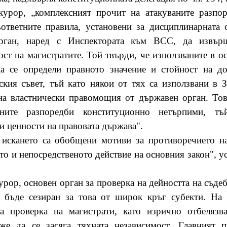
курор, „комплексният прочит на атакуваните разпор
ъответните правила, установени за дисциплинарната
ган, наред с Инспектората към ВСС, да извърш
ст на магистратите. Той твърди, че използваните в 
да се определи правното значение и стойност на до
ския съвет, тъй като някои от тях са използвани в 
на властнически правомощия от държавен орган. Тов
ните разпоредби конституционно нетърпими, тъ
 ценности на правовата държава".
 искането са обобщени мотиви за противоречието н
о и непосредственото действие на основния закон", уста
рор, основен орган за проверка на дейността на съдеб
бъде сезиран за това от широк кръг субекти. На 
а проверка на магистрати, като изрично отбелязва
е да се засяга тяхната независимост. Главният 