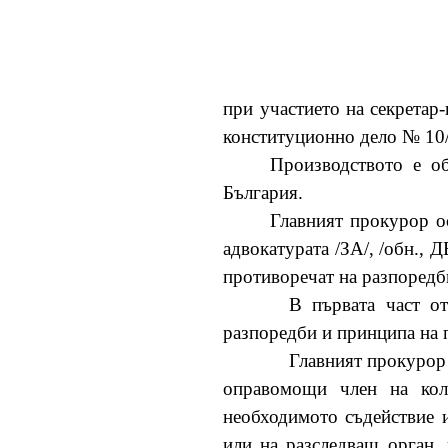
при участието на секретар-
конституционно дело № 10/
Производството е об
България.
Главният прокурор осп
адвокатурата /ЗА/, /обн., ДВ
противоречат на разпоредбите
В първата част о
разпоредби и принципа на п
Главният прокурор 
оправомощи член на коле
необходимото съдействие и
или на разследващ орган, 