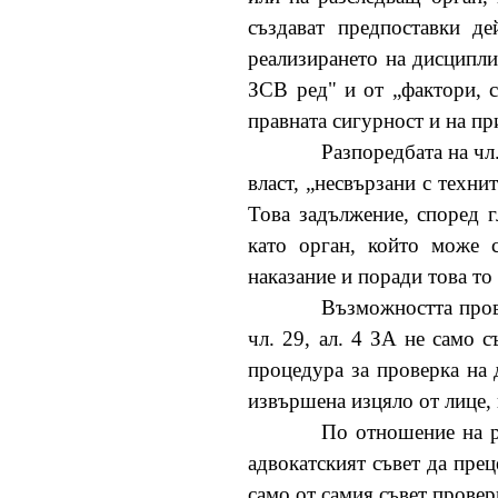
създават предпоставки де
реализирането на дисципли
ЗСВ ред" и от „фактори, 
правната сигурност и на пр
Разпоредбата на чл
власт, „несвързани с техни
Това задължение, според 
като орган, който може 
наказание и поради това то
Възможността прове
чл. 29, ал. 4 ЗА не само с
процедура за проверка на д
извършена изцяло от лице, 
По отношение на ра
адвокатският съвет да пре
само от самия съвет провер