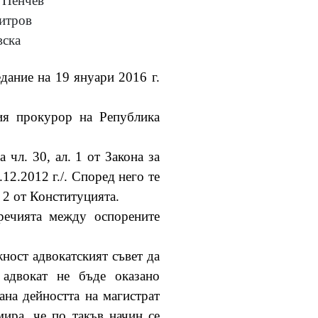
 Пенчев
итров
вска
едание на 19 януари 2016 г.
ния прокурор на Република
 чл. 30, ал. 1 от Закона за
7.12.2012 г./. Според него те
л. 2 от Конституцията.
речията между оспорените
жност адвокатският съвет да
 адвокат не бъде оказано
ана дейността на магистрат
мира, че по такъв начин се