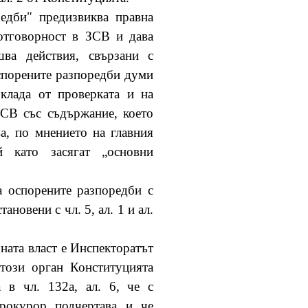
едби" предизвиква правна
 отговорност в ЗСВ и дава
ва действия, свързани с
оспорените разпоредби думи
клада от проверката и на
ЗСВ със съдържание, което
а, по мнението на главния
й като засягат „основни
а оспорените разпоредби с
новени с чл. 5, ал. 1 и ал.
ната власт е Инспекторатът
този орган Конституцията
 в чл. 132а, ал. 6, че с
прокурор подчертава и че