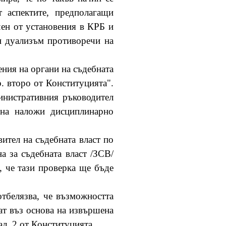
т аспектите, предполагащи
чен от установения в КРБ и
н дуализъм противоречи на
ения на органи на съдебната
р. второ от Конституцията".
инистративния ръководител
 на наложи дисциплинарно
ител на съдебната власт по
на за съдебната власт /ЗСВ/
а, че тази проверка ще бъде
отбелязва, че възможността
ат въз основа на извършена
ал. 2 от Конституцията.