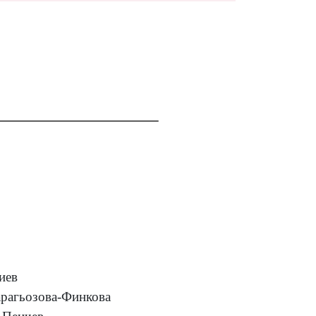
иев
рагьозова-Финкова