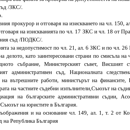
съд /ЗКС/.
о.
вния прокурор и отговаря на изискването на чл. 150, а
тговаря на изискванията по чл. 17 ЗКС и чл. 18 от Пр
нния съд /ПОДКС/.
ията за недопустимост по чл. 21, ал. 6 ЗКС и по чл. 2
на делото, като заинтересовани страни по смисъла на 
дното събрание, Министерският съвет, Висшият с
ият административен съд, Националната следстве
 на вътрешните работи, министърът на финансите, 
рата на частните съдебни изпълнители,Съюзът на съдии
циация на българските административни съдии, Асо
 Съюзът на юристите в България.
ображения и на основание чл. 149, ал. 1, т. 2 от Кон
д на Република България