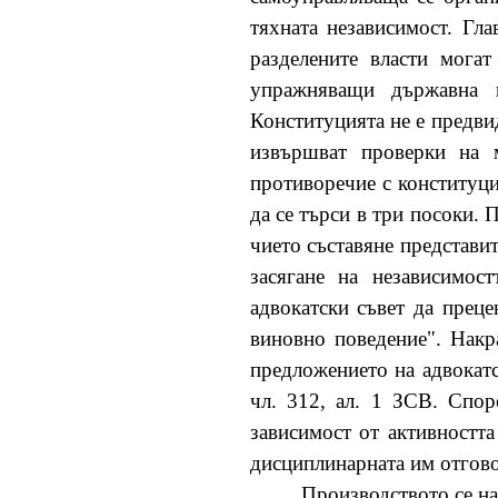
тяхната независимост. Гл
разделените власти мога
упражняващи държавна в
Конституцията не е предви
извършват проверки на м
противоречие с конституци
да се търси в три посоки. 
чието съставяне представи
засягане на независимос
адвокатски съвет да прец
виновно поведение". Накр
предложението на адвокатс
чл. 312, ал. 1 ЗСВ. Спор
зависимост от активността
дисциплинарната им отговор
Производството се на