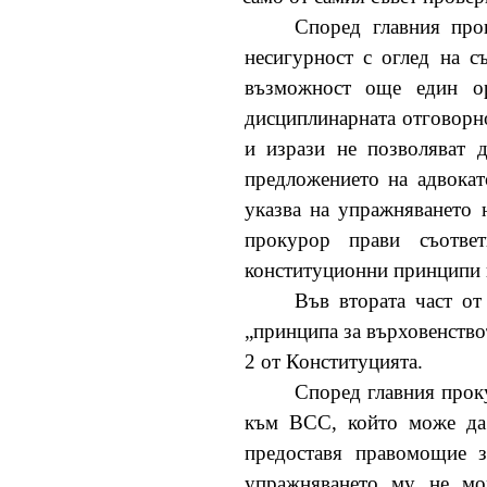
Според главния про
несигурност с оглед на с
възможност още един ор
дисциплинарната отговорно
и изрази не позволяват 
предложението на адвокат
указва на упражняването 
прокурор прави съответ
конституционни принципи и
Във втората част от
„принципа за върховенствот
2 от Конституцията.
Според главния проку
към ВСС, който може да 
предоставя правомощие з
упражняването му не мож