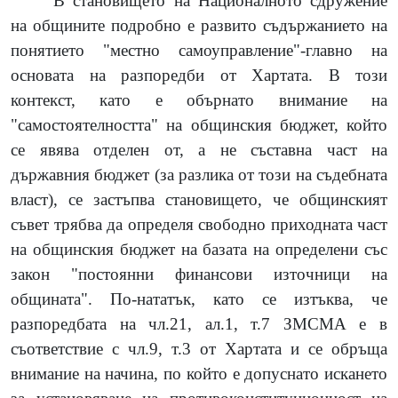
В становището на Националното сдружение
на общините подробно е развито съдържанието на
понятието "местно самоуправление"-главно на
основата на разпоредби от Хартата. В този
контекст, като е обърнато внимание на
"самостоятелността" на общинския бюджет, който
се явява отделен от, а не съставна част на
държавния бюджет (за разлика от този на съдебната
власт), се застъпва становището, че общинският
съвет трябва да определя свободно приходната част
на общинския бюджет на базата на определени със
закон "постоянни финансови източници на
общината". По-нататък, като се изтъква, че
разпоредбата на чл.21, ал.1, т.7 ЗМСМА е в
съответствие с чл.9, т.3 от Хартата и се обръща
внимание на начина, по който е допуснато искането