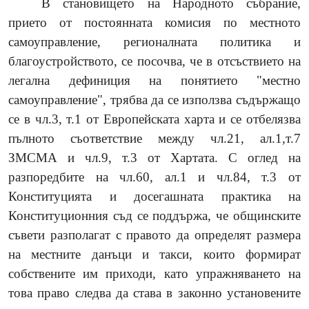
В становището на Народното събрание,
прието от постоянната комисия по местното
самоуправление, регионалната политика и
благоустройството, се посочва, че в отсъствието на
легална дефиниция на понятието "местно
самоуправление", трябва да се използва съдържащо
се в чл.3, т.1 от Европейската харта и се отбелязва
пълното съответствие между чл.21, ал.1,т.7
ЗМСМА и чл.9, т.3 от Хартата. С оглед на
разпоредбите на чл.60, ал.1 и чл.84, т.3 от
Конституцията и досегашната практика на
Конституционния съд се поддържа, че общинските
съвети разполагат с правото да определят размера
на местните данъци и такси, които формират
собствените им приходи, като упражняването на
това право следва да става в законно установените