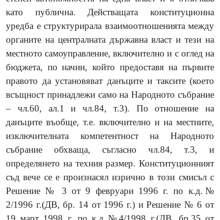
като публична. Действащата конституционна
уредба е структурирала взаимоотношенията между
органите на централната държавна власт и тези на
местното самоуправление, включително и с оглед на
бюджета, по начин, който предоставя на първите
правото да установяват данъците и таксите (което
всъщност принадлежи само на Народното събрание
– чл.60, ал.1 и чл.84, т.3). По отношение на
данъците въобще, т.е. включително и на местните,
изключителната компетентност на Народното
събрание обхваща, съгласно чл.84, т.3, и
определянето на техния размер. Конституционният
съд вече се е произнасял изрично в този смисъл с
Решение № 3 от 9 февруари 1996 г. по к.д.№
2/1996 г.(ДВ, бр. 14 от 1996 г.) и Решение № 6 от
19 март 1998 г. по к.д.№4/1998 г.(ДВ, бр.35 от