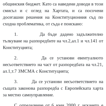
общинския бюджет. Като са наведени доводи в този
смисъл и с оглед на Хартата, и са посочени
досегашни решения на Конституционния съд по
сходна проблематика, от съда е поискано:
1.
Да бъде дадено задължително
тълкуване на разпоредбите на чл.2,ал.1 и чл.141 от
Конституцията;
2.
Да се установи евентуалното
несъответствието на част от разпоредбата на чл.21,
ал.1,т.7 ЗМСМА с Конституцията;
3.
Да се установи несъответствието на
същата законова разпоредба с Европейската харта
за местно самоуправление.
С определение от 6 юни 2000 г. искането е