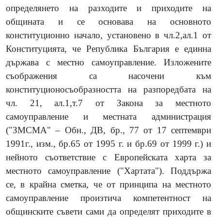
определянето на разходите и приходите на
общината и се основава на основното
конституционно начало, установено в чл.2,ал.1 от
Конституцията, че Република България е единна
държава с местно самоуправление. Изложените
съображения са насочени към
конституционосъобразността на разпоредбата на
чл. 21, ал.1,т.7 от Закона за местното
самоуправление и местната администрация
("ЗМСМА" – Обн., ДВ, бр., 77 от 17 септември
1991г., изм., бр.65 от 1995 г. и бр.69 от 1999 г.) и
нейното съответствие с Европейската харта за
местното самоуправление ("Хартата"). Поддържа
се, в крайна сметка, че от принципа на местното
самоуправление произтича компетентност на
общинските съвети сами да определят приходите в