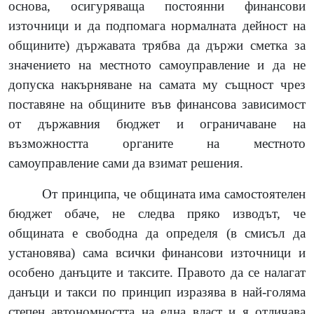
основа, осигуряваща постоянни финансови
източници и да подпомага нормалната дейност на
общините) държавата трябва да държи сметка за
значението на местното самоуправление и да не
допуска накърняване на самата му същност чрез
поставяне на общините във финансова зависимост
от държавния бюджет и ограничаване на
възможността органите на местното
самоуправление сами да взимат решения.
От принципа, че общината има самостоятелен
бюджет обаче, не следва пряко изводът, че
общината е свободна да определя (в смисъл да
установява) сама всички финансови източници и
особено данъците и таксите. Правото да се налагат
данъци и такси по принцип изразява в най-голяма
степен автономността на една власт и я отличава