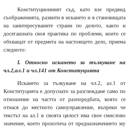
Конституционният съд, като взе предвид
съображенията, развити в искането и в становищата
на заинтересуваните страни по делото, както и
досегашната своя практика по проблеми, които се
обхващат от предмета на настоящето дело, приема
следното:
I. Относно искането за тълкуване на
чл.2,ал.1 и чл.141 от Конституцията
Искането за тълкуване на чл.2, ал.1 от
Конституцията е допуснато за разглеждане само по
отношение на частта от разпоредбата, която се
отнася до местното самоуправление, въпреки че
текстът на ал.1 в своята цялост има свое смислово
значение, което произтича от предназначението му