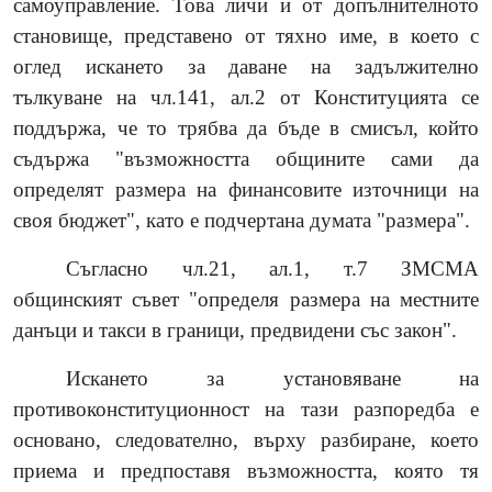
самоуправление. Това личи и от допълнителното
становище, представено от тяхно име, в което с
оглед искането за даване на задължително
тълкуване на чл.141, ал.2 от Конституцията се
поддържа, че то трябва да бъде в смисъл, който
съдържа "възможността общините сами да
определят размера на финансовите източници на
своя бюджет", като е подчертана думата "размера".
Съгласно чл.21, ал.1, т.7 ЗМСМА
общинският съвет "определя размера на местните
данъци и такси в граници, предвидени със закон".
Искането за установяване на
противоконституционност на тази разпоредба е
основано, следователно, върху разбиране, което
приема и предпоставя възможността, която тя