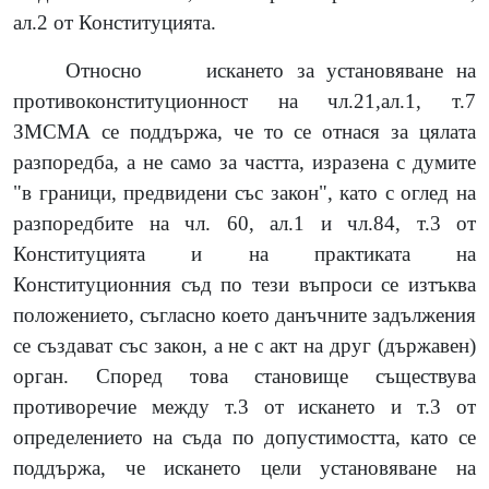
ал.2 от Конституцията.
Относно
искането за установяване на
противоконституционност на чл.21,ал.1, т.7
ЗМСМА се поддържа, че то се отнася за цялата
разпоредба, а не само за частта, изразена с думите
"в граници, предвидени със закон", като с оглед на
разпоредбите на чл. 60, ал.1 и чл.84, т.3 от
Конституцията и на практиката на
Конституционния съд по тези въпроси се изтъква
положението, съгласно което данъчните задължения
се създават със закон, а не с акт на друг (държавен)
орган. Според това становище съществува
противоречие между т.3 от искането и т.3 от
определението на съда по допустимостта, като се
поддържа, че искането цели установяване на