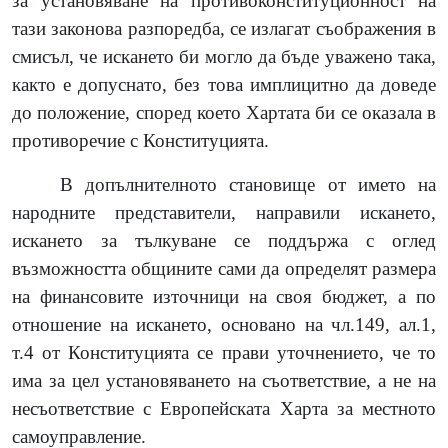
за установяване на противоконституционност на
тази законова разпоредба, се излагат съображения в
смисъл, че искането би могло да бъде уважено така,
както е допуснато, без това имплицитно да доведе
до положение, според което Хартата би се оказала в
противоречие с Конституцията.
В допълнителното становище от името на
народните представители, направили искането,
искането за тълкуване се поддържа с оглед
възможността общините сами да определят размера
на финансовите източници на своя бюджет, а по
отношение на искането, основано на чл.149, ал.1,
т.4 от Конституцията се прави уточнението, че то
има за цел установяването на съответствие, а не на
несъответствие с Европейската Харта за местното
самоуправление.