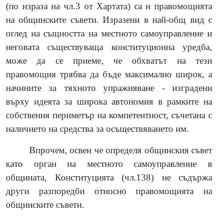
(по израза на чл.3 от Хартата) са и правомощията
на общинските съвети. Изразени в най-общ вид с
оглед на същността на местното самоуправление и
неговата съществуваща конституционна уредба,
може да се приеме, че обхватът на тези
правомощия трябва да бъде максимално широк, а
начините за тяхното упражняване - изградени
върху идеята за широка автономия в рамките на
собствения периметър на компетентност, съчетана с
наличието на средства за осъществяването им.
Впрочем, освен че определя общинския съвет
като орган на местното самоуправление в
общината, Конституцията (чл.138) не съдържа
други разпоредби относно правомощията на
общинските съвети.