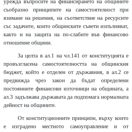
урежда въпросите на финансирането на общините
съобразно принципите на самостоятелност при
взимане на решения, на съответствие на ресурсите
със задачите, които общинските съвети изпълняват,
както и на защита на по-слабите във финансово
отношение общини.
За целта в ал.1 на чл.141 от конституцията е
провъзгласена самостоятелността на общинския
бюджет, който е отделен от държавния, в ал.2 се
предвижда чрез закон да бъдат определени
постоянните финансови източници на общината, а
ал.3 задължава държавата да подпомага нормалната
дейност на общините.
От конституционните принципи, върху които
е изградено местното самоуправление и от