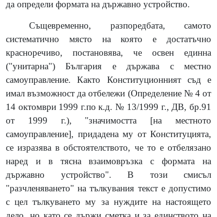
да определи формата на държавно устройство.
Същевременно, разпоредбата, самото
систематично място на която е достатъчно
красноречиво, постановява, че освен единна
("унитарна") България е държава с местно
самоуправление. Както Конституционният съд е
имал възможност да отбележи (Определение № 4 от
14 октомври 1999 г.по к.д. № 13/1999 г., ДВ, бр.91
от 1999 г.), "значимостта [на местното
самоуправление], придадена му от Конституцията,
се изразява в обстоятелството, че то е отбелязано
наред и в тясна взаимовръзка с формата на
държавно устройство". В този смисъл
"разчленяването" на тълкувания текст е допустимо
с цел тълкуването му за нуждите на настоящето
дело, но като се държи сметка и за единството на