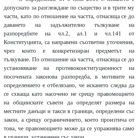
допуснато за разглеждане по същество и в трите му
части, като по отношение на частта, отнасяща се до
даването на задължително тълкуване на
разпоредбите на чл.2, ал.1 и чл.141 от
Конституцията, са направени съответни уточнения,
чрез които е конкретизиран предметът на
тълкуване. По отношение на частта, отнасяща се до
установяване на противоконституционност на
посочената законова разпоредба, в мотивите на
определението е отбелязано, че искането следва да
се схваща като насочено не срещу правомощието
на общинските съвети да определят размера на
местните данъци и такси в граници, определени със
закон, а срещу ограничението, което произтича от
това, че правомощието може да се упражнява само
в граници, установени със закон.