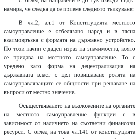
С оглед на направените до тук изводи съдът
намира, че следва да се приеме следното тълкуване:
В чл.2, ал.1 от Конституцията местното
самоуправление е отбелязано наред и в тясна
взаимовръзка с формата на държавно устройство.
По този начин е даден израз на значимостта, която
се придава на местното самоуправление. То е
уредено като форма на децентрализация на
държавната власт с цел повишаване ролята на
самоуправляващите се общности при решаване на
въпроси от местно значение.
Осъществяването на възложените на органите
на местното самоуправление функции е в
зависимост от наличието на съответни финансови
ресурси. С оглед на това чл.141 от конституцията