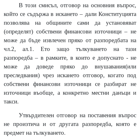
В този смисъл, отговор на основния въпрос,
който се съдържа в искането – дали Конституцията
позволява на общините сами да установяват
(определят) собствени финансови източници – не
може да бъде извлечен пряко от разпоредбата на
чл.2, ал.1. Ето защо тълкуването на тази
разпоредба – в рамките, в които е допуснато - не
може да доведе пряко до внушавания(или
преследвания) чрез искането отговор, когато под
собствени финансови източници се разбират не
източници въобще, а конкретно местни данъци и
такси.
Утвърдителен отговор на поставения въпрос
не произтича и от другата разпоредба, която е
предмет на тълкуването.