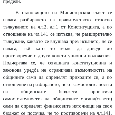
предели.
В становището на Министерския съвет се
излага разбирането на правителството относно
тълкуването на чл.2, ал.1 от Конституцията, а по
отношение на чл.141 се изтъква, че разширително
тълкуване, каквото се внушава чрез искането, не се
налага, тъй като то може да доведе до
противоречие с други конституционни положения.
Подчертава се, че сегашната конституционна и
законова уредба не ограничава възможността на
общините сами да определят приходите си, а по
отношение на разбирането, че от самостоятелността
на общинските бюджети произтича
самостоятелността на общинските органи(съвети)
сами да определят финансовите източници на своя
бюджет се посочва, че то противоречи на чл.141,