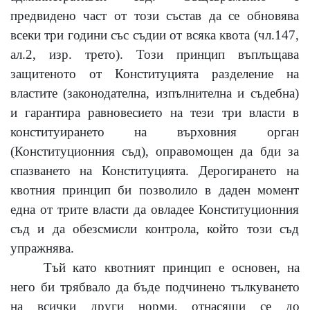
предвидено част от този състав да се обновява
всеки три години със съдии от всяка квота (чл.147,
ал.2, изр. трето). Този принцип въплъщава
защитеното от Конституцията разделение на
властите (законодателна, изпълнителна и съдебна)
и гарантира равновесието на тези три власти в
конституирането на върховния орган
(Конституционния съд), оправомощен да бди за
спазването на Конституцията. Дерогирането на
квотния принцип би позволило в даден момент
една от трите власти да овладее Конституционния
съд и да обезсмисли контрола, който този съд
упражнява.
Тъй като квотният принцип е основен, на
него би трябвало да бъде подчинено тълкуването
на всички други норми, отнасящи се до