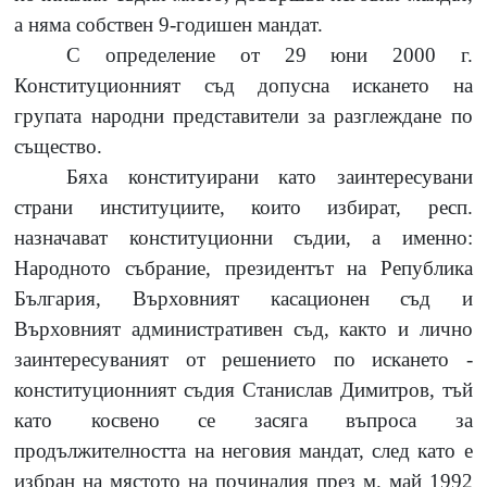
а няма собствен 9-годишен мандат.
С определение от
29
юни
2000
г.
Конституционният съд допусна искането на
групата народни представители за разглеждане по
същество.
Бяха конституирани като заинтересувани
страни институциите, които избират, респ.
назначават конституционни съдии, а именно:
Народното събрание, президентът на Република
България, Върховният касационен съд и
Върховният административен съд, както и лично
заинтересуваният от решението по искането
-
конституционният съдия Станислав Димитров, тъй
като косвено се засяга въпроса за
продължителността на неговия мандат, след като е
избран на мястото на починалия през м. май
1992