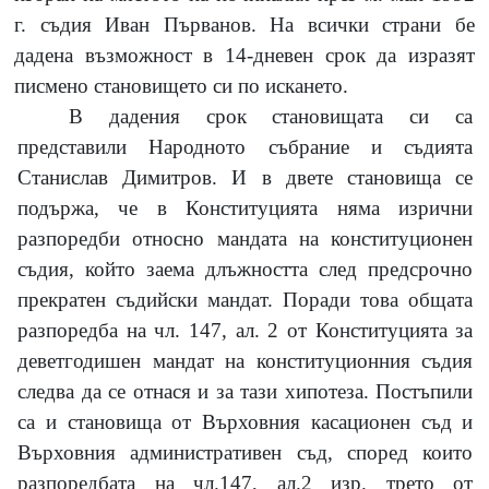
г. съдия Иван Първанов. На всички страни бе
дадена възможност в 14-дневен срок да изразят
писмено становището си по искането.
В дадения срок становищата си са
представили Народното събрание и съдията
Станислав Димитров. И в двете становища се
подържа, че в Конституцията няма изрични
разпоредби относно мандата на конституционен
съдия, който заема длъжността след предсрочно
прекратен съдийски мандат. Поради това общата
разпоредба на чл.
147,
ал.
2
от Конституцията за
деветгодишен мандат на конституционния съдия
следва да се отнася и за тази хипотеза. Постъпили
са и становища от Върховния касационен съд и
Върховния административен съд, според които
разпоредбата на чл.147, ал.2 изр. трето от