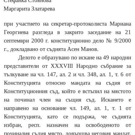
Стефанка Стоянова
Маргарита Златарева
при участието на секретар-протоколиста Мариана
Георгиева разгледа в закрито заседание на
21
септември
2000
г. конституционно дело
№ 9/2000
г., докладвано от съдията Асен Манов.
Делото е образувано по искане на
49
народни
представители от XXXVIII Народно събрание за
тълкуване на чл.
147,
ал.
2
и чл.
348,
ал.
1,
т.
6
от
Конституцията относно мандата на съдия от
Конституционния съд, който е встъпил на мястото
на починал член на същия съд. Искането е
направено на основание чл.
149,
ал.
1,
т.
1
от
Конституцията, като се подържа, че съдията
избран, респ. назначен на освободеното от
починалия съдия място, довършва неговия мандат,