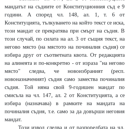
мандатът на съдиите от Конституционния съд е
9
години. А според чл.
148,
ал.
1,
т.
6
от
Конституцията, тълкуването на който текст се иска,
този мандат се прекратява при смърт на съдия. В
този случай, по силата на ал.
3
от същия текст, на
негово място (на мястото на починалия съдия) се
избира друг от съответната квота. От редакцията
на алинеята и по-конкретно
-
от израза "на негово
място" следва, че новоизбраният (респ.
новоназначеният) съдия само замества починалия
съдия. Той няма свой 9-годишен мандат по
смисъла на чл.
147,
ал.
2
от Конституцията, а се
избира (назначава) в рамките на мандата на
починалия съдия, т.е. само за да довърши неговия
мандат.
Този извод следва и от разпоредбата на чл.