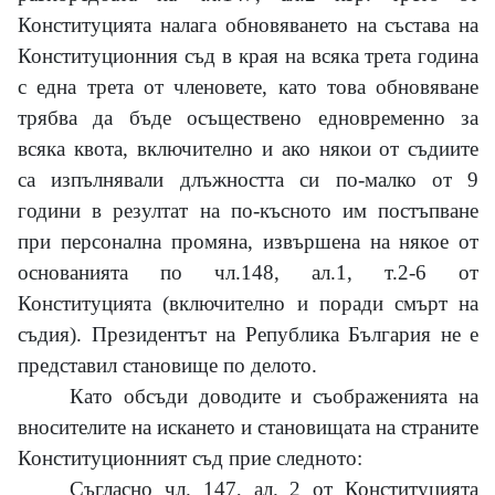
Конституцията налага обновяването на състава на
Конституционния съд в края на всяка трета година
с една трета от членовете, като това обновяване
трябва да бъде осъществено едновременно за
всяка квота, включително и ако някои от съдиите
са изпълнявали длъжността си по-малко от
9
години в резултат на по-късното им постъпване
при персонална промяна, извършена на някое от
основанията по чл.148, ал.1, т.2-6 от
Конституцията (включително и поради смърт на
съдия). Президентът на Република България не е
представил становище по делото.
Като обсъди доводите и съображенията на
вносителите на искането и становищата на страните
Конституционният съд прие следното:
Съгласно чл.
147,
ал.
2
от Конституцията