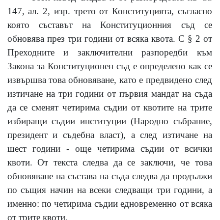
147,
ал.
2,
изр. трето от Конституцията, съгласно
която съставът на Конституционния съд се
обновява през три години от всяка квота. С
§ 2
от
Преходните и заключителни разпоредби към
Закона за Конституционен съд е определено как се
извършва това обновяване, като е предвидено след
изтичане на три години от първия мандат на съда
да се сменят четирима съдии от квотите на трите
избиращи съдии институции (Народно събрание,
президент и съдебна власт), а след изтичане на
шест години
-
още четирима съдии от всички
квоти. От текста следва да се заключи, че това
обновяване на състава на съда следва да продължи
по същия начин на всеки следващи три години, а
именно: по четирима съдии едновременно от всяка
от трите квоти.