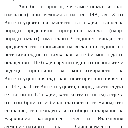
Ако би се приело, че заместникът, избран
(назначен) при условията на чл.
148,
ал.
3
от
Конституцията на мястото на съдия, напуснал
поради предсрочно прекратен мандат (напр.
поради смърт), има пълен 9-годишен мандат, то
предвиденото обновяване на всеки три години по
четирима съдии от всяка квота не би могло да се
осъществи. Ще бъде нарушен един от основните и
водещи принципи за конституирането на
Конституционния съд
-
квотният принцип обявен в
чл.147, ал.1 от Конституцията, според който съдът
се състои от
12
съдии, като квоти от по една трета
от този брой се избират съответно от Народното
събрание, от президента и от общото събрание на
Върховния касационен съд и Върховния
административен съд. Същевременно е