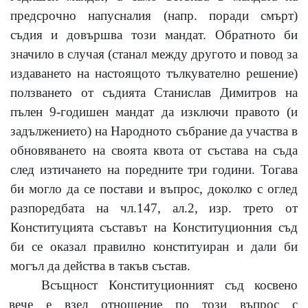
предсрочно напусналия (напр. поради смърт)
съдия и довършва този мандат. Обратното би
значило в случая (станал между другото и повод за
издаването на настоящото тълкувателно решение)
ползването от съдията Станислав Димитров на
пълен 9-годишен мандат да изключи правото (и
задължението) на Народното събрание да участва в
обновяването на своята квота от състава на съда
след изтичането на поредните три години. Тогава
би могло да се постави и въпрос, доколко с оглед
разпоредбата на чл.147, ал.2, изр. трето от
Конституцията съставът на Конституционния съд
би се оказал правилно конституиран и дали би
могъл да действа в такъв състав.
Всъщност Конституционният съд косвено
вече е взел отношение по този въпрос с