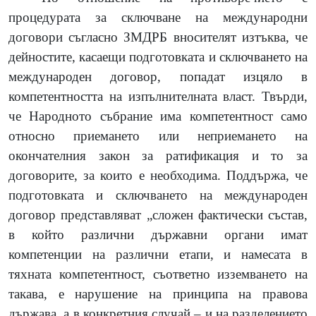
процедурата за сключване на международни
договори съгласно ЗМДРБ вносителят изтъква, че
дейностите, касаещи подготовката и сключването на
международен договор, попадат изцяло в
компетентността на изпълнителната власт. Твърди,
че Народното събрание има компетентност само
относно приемането или неприемането на
окончателния закон за ратификация и то за
договорите, за които е необходима. Поддържа, че
подготовката и сключването на международен
договор представляват „сложен фактически състав,
в който различни държавни органи имат
компетенции на различни етапи, и намесата в
тяхната компетентност, съответно изземването на
такава, е нарушение на принципа на правова
държава, а в конкретния случай – и на разделението