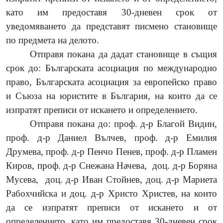
като им предоставя 30-дневен срок от
уведомяването да представят писмено становище
по предмета на делото.
Отправя покана да дадат становище в същия
срок до: Българската асоциация по международно
право, Българската асоциация за европейско право
и Съюза на юристите в България, на които да се
изпратят преписи от искането и определението.
Отправя покана до:
проф. д-р Благой Видин,
проф. д-р Даниел Вълчев, проф. д-р Емилия
Друмева, проф. д-р Пенчо Пенев, проф. д-р Пламен
Киров
,
проф. д-р Снежана Начева,
доц. д-р Боряна
Мусева
,
доц. д-р Иван Стойнев, доц. д-р Мариета
Рабохчийска и доц. д-р Христо Христев
, на които
да се изпратят преписи от искането и от
определението, като им предоставя 30-дневен срок