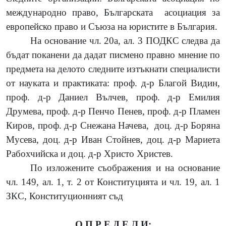
международно право, Българската
асоциация за
европейско право и Съюза на юристите в България.
На основание чл. 20а, ал. 3 ПОДКС следва да
бъдат поканени да дадат писмено правно мнение по
предмета на делото следните изтъкнати специалисти
от науката и практиката:
проф. д-р Благой Видин,
проф. д-р Даниел Вълчев, проф. д-р Емилия
Друмева, проф. д-р Пенчо Пенев, проф. д-р Пламен
Киров
,
проф. д-р Снежана Начева,
доц. д-р Боряна
Мусева
,
доц. д-р Иван Стойнев, доц. д-р Мариета
Рабохчийска и доц. д-р Христо Христев.
По изложените съображения и на основание
чл. 149, ал. 1, т. 2 от Конституцията и чл. 19, ал. 1
ЗКС, Конституционният съд
О П Р Е Д Е Л И: