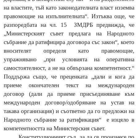
на властите, тъй като законодателната власт изземва
правомощие на изпълнителната“. Изтъква още, че
разпоредбата на чл. 15
ЗМДРБ предвижда, че
„Министерският съвет предлага на Народното
събрание да ратифицира договора със закон“, което
вносителят определя като правомощие,
упражнявано „при условията на оперативна
самостоятелност, а не на обвързана компетентност.“
Поддържа също, че преценката „дали и кога да
приеме окончателен текст на международен
договор (дали да приеме присъединяване към
международен договор/одобряване на устав на
такава организация) и съответно да го предложи на
Народното събрание за ратификация“
е изцяло в
компетентността на Министерския съвет.
Конституционният съд, за да се произнесе по