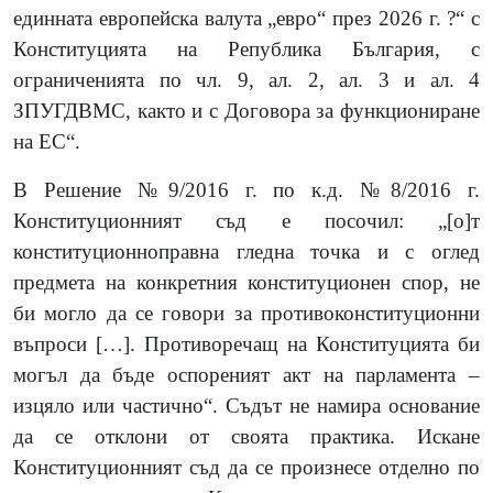
единната европейска валута „евро“ през 2026 г. ?“ с
Конституцията на Република България, с
ограниченията по чл. 9, ал. 2, ал. 3 и ал. 4
ЗПУГДВМС, както и с Договора за функциониране
на ЕС“.
В Решение №9/2016 г. по к.д. №8/2016 г.
Конституционният съд е посочил: „[о]т
конституционноправна гледна точка и с оглед
предмета на конкретния конституционен спор, не
би могло да се говори за противоконституционни
въпроси
[…]
. Противоречащ на Конституцията би
могъл да бъде оспореният акт на парламента –
изцяло или частично“. Съдът не намира основание
да се отклони от своята практика. Искане
Конституционният съд да се произнесе отделно по