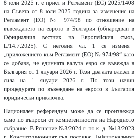
8 юли 2025 г. е приет и Регламент (ЕС) 2025/1408
на Съвета от 8 юли 2025 година за изменение на
Регламент (ЕО) № 974/98 по отношение на
въвеждането на еврото в България
(
обнародван в
Официалния вестник на Европейския съюз
,
L/14.7.2025
)
. С неговия чл. 1 се изменя
„приложението към Регламент (ЕО) № 974/98“ като
се добавя, че единната валута евро се въвежда в
България от 1 януари 2026 г. Тези два акта влизат в
сила на 1 януари 2026 г. По този начин
процедурата по въвеждане на еврото в България
юридически приключва.
Национален референдум може да се произвежда
само по въпроси от компетентността на Народното
събрание. В Решение №3/2024 г. по к. д. №13/2023
г. Конституционният съд посочва: „[н]ационалният