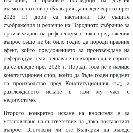
България, а правните последици на другия
възможен отговор
(
България да въведе еврото през
20
2
6 г.
)
дори са настъпили. По същите
съображения и решение на Народното събрание за
произвеждане на референдум с така предложения
въпрос също не би било годно да породи правния
ефект, който предложението за произвеждане на
референдум цели: решаване на въпроса дали еврото
да се въведе през 2026 г. Поради това не е налице
конституционен спор, който да бъде годен предмет
на производство пред Конституционния съд, и
разглежданото искане в тази му част е
недопустимо.
Второто конкретно искане на вносителя е
за
установяване на съответствие на „така поставеният
въпрос: „Съгласни ли сте България да въведе