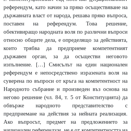
референдум, като начин за пряко осъществяване на
държавната власт от народа, решава пряко въпроса,
поставен на референдум. Това решение,
обективиращо народната воля по различни въпроси
относно общите дела, е определящо за действията,
които трябва да предприеме компетентният
държавен орган, за да осъществи неговото
изпълнение.
[…]
Смисълът на един национален
референдум е непосредствено изразената воля на
суверена по въпроси от кръга на компетентност на
Народното събрание и произведен въз основа на
негово решение (чл. 84, т. 5 от Конституцията) да
обвърже народното представителство с
предприемане на действия за нейната реализация.
Ако въпросът, предмет на предложението за
национален референдум, не е от компетентността на