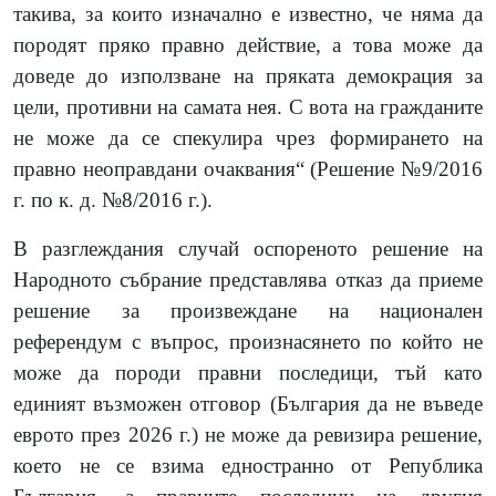
такива, за които изначално е известно, че няма да
породят пряко правно действие, а това може да
доведе до използване на пряката демокрация за
цели, противни на самата нея. С вота на гражданите
не може да се спекулира чрез формирането на
правно неоправдани очаквания“
(
Решение
№9/2016
г. по к. д. №8/2016 г.
).
В разглеждания случай оспореното решение на
Народното събрание представлява отказ да приеме
решение за произвеждане на национален
референдум с въпрос, произнасянето по който не
може да породи правни последици, тъй като
единият възможен отговор
(
България да не въведе
еврото през 20
2
6 г.
)
не може да ревизира решение,
което не се взима едностранно от Република