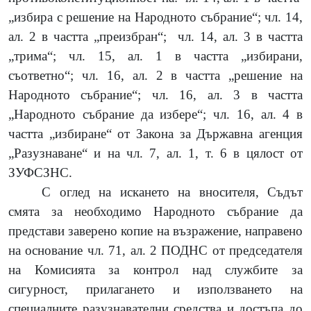
„избира с решение на Народното събрание“; чл. 14,
ал. 2 в частта „преизбран“;
чл. 14, ал. 3 в частта
„трима“; чл. 15, ал. 1 в частта „избирани,
съответно“; чл. 16, ал. 2 в частта „решение на
Народното събрание“; чл. 16, ал. 3 в частта
„Народното събрание да избере“; чл. 16, ал. 4 в
частта „избиране“ от Закона за Държавна агенция
„Разузнаване“ и на чл. 7, ал. 1, т. 6 в цялост от
ЗУФСЗНС.
С оглед на искането на вносителя, Съдът
смята за необходимо Народното събрание да
представи заверено копие на възражение, направено
на основание чл. 71, ал. 2 ПОДНС от председателя
на Комисията за контрол над службите за
сигурност, прилагането и използването на
специалните разузнавателни средства и достъпа до