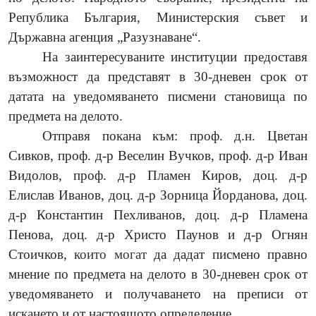
Република България, Министерския съвет и
Държавна агенция „Разузнаване“.
На заинтересуваните институции предоставя
възможност да представят в 30-дневен срок от
датата на уведомяването писмени становища по
предмета на делото.
Отправя покана към: проф. д.н. Цветан
Сивков, проф. д-р Веселин Вучков, проф. д-р Иван
Видолов, проф. д-р Пламен Киров, доц. д-р
Елислав Иванов, доц. д-р Зорница Йорданова, доц.
д-р Константин Пехливанов, доц. д-р Пламена
Пенова, доц. д-р Христо Паунов и д-р Огнян
Стоичков,
които могат
да дадат писмено правно
мнение по предмета на делото в 30-дневен срок от
уведомяването и получаването на преписи от
искането и от настоящото определение.