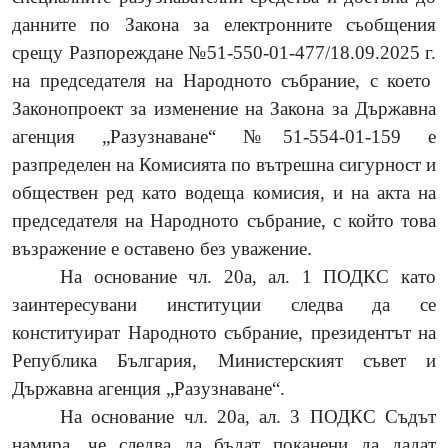
данните по Закона за електронните съобщения
срещу Разпореждане №51-550-01-477/18.09.2025 г.
на председателя на Народното събрание, с което
Законопроект за изменение на Закона за Държавна
агенция „Разузнаване“ №51-554-01-159 е
разпределен на Комисията по вътрешна сигурност и
обществен ред като водеща комисия, и на акта на
председателя на Народното събрание, с който това
възражение е оставено без уважение.
На основание чл. 20а, ал. 1 ПОДКС като
заинтересувани институции следва да се
конституират Народното събрание, президентът на
Република България, Министерският съвет и
Държавна агенция „Разузнаване“.
На основание чл. 20а, ал. 3 ПОДКС Съдът
намира, че следва да бъдат поканени да дадат