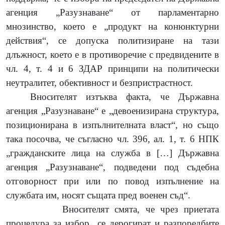
агенция „Разузнаване“ от парламентарно
мнозинство, което е „продукт на конюнктурни
действия“, се допуска политизиране на тази
длъжност, което е в противоречие с предвидените в
чл. 4, т. 4 и 6 ЗДАР принципи на политически
неутралитет, обективност и безпристрастност.
Вносителят изтъква факта, че Държавна
агенция „Разузнаване“ е „девоенизирана структура,
позиционирана в изпълнителната власт“, но също
така посочва, че съгласно чл. 396, ал. 1, т. 6 НПК
„гражданските лица на служба в […] Държавна
агенция „Разузнаване“, подведени под съдебна
отговорност при или по повод изпълнение на
службата им, носят същата пред военен съд“.
Вносителят смята, че чрез приетата
процедура за избор „се дерогират и разпоредбите