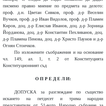
писмено правно мнение по предмета на делото:
проф. д.н. Цветан Сивков, проф. д-р Веселин
Вучков, проф. д-р Иван Видолов, проф. д-р Пламен
Киров, доц. д-р Елислав Иванов, доц. д-р Зорница
Йорданова, доц. д-р Константин Пехливанов, доц.
д-р Пламена Пенова, доц. д-р Христо Паунов и д-р
Огнян Стоичков.
По изложените съображения и на основание
чл. 149, ал. 1, т. 2 от Конституцията
Конституционният съд
О П Р Е Д Е Л И:
ДОПУСКА за разглеждане по същество
искането на
петдесет и трима народни
представители от 51-вото Народно събрание
за