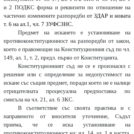
и 2 ПОДКС форма и реквизити по отношение на
частично изменените разпоредби
от ЗДАР
и новата
т. 6 на ал.1, чл. 7 ЗУФСЗНС.
Предмет на искането е установяване на
противоконституционност на разпоредби от закон,
което е правомощие на Конституционния съд по чл.
149, ал. 1, т. 2, предл. първо от Конституцията.
Конституционният съд не се е произнасял с
решение или с определение за недопустимост на
искане със същия предмет, поради което не е налице
отрицателната процесуална предпоставка по
смисъла на чл. 21, ал. 6 ЗКС.
В съответствие със своята практика и с
направеното от вносителя уточнение
, Съдът
приема, че се иска установяване на
противоконституционност на:
чл. 14, ал. 1 в частта