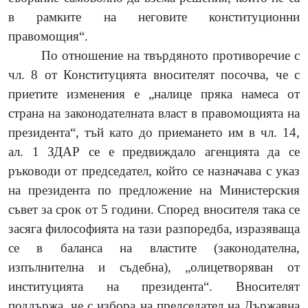
в рамките на неговите конституционни
правомощия“.
По отношение на твърдяното противоречие с
чл. 8 от Конституцията вносителят посочва, че с
приетите изменения е „налице пряка намеса от
страна на законодателната власт в правомощията на
президента“, тъй като до приемането им в чл. 14,
ал. 1 ЗДАР се е предвиждало агенцията да се
ръководи от председател, който се назначава с указ
на президента по предложение на Министерския
съвет за срок от 5 години. Според вносителя така се
засяга философията на тази разпоредба, изразяваща
се в баланса на властите (законодателна,
изпълнителна и съдебна), „олицетворяван от
институцията на президента“. Вносителят
поддържа, че с избора на председател на Държавна