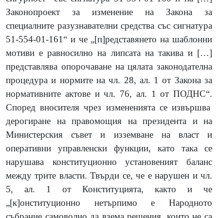
Законопроект за изменение на Закона за
специалните разузнавателни средства със сигнатура
51-554-01-161“ и че „[п]редставянето на шаблонни
мотиви е равносилно на липсата на такива и […]
представлява опорочаване на цялата законодателна
процедура и нормите на чл. 28, ал. 1 от Закона за
нормативните актове и чл. 76, ал. 1 от ПОДНС“.
Според вносителя чрез измененията се извършва
дерогиране на правомощия на президента и на
Министерския съвет и изземване на власт и
оперативни управленски функции, като така се
нарушава конституционно установеният баланс
между трите власти. Твърди се, че е нарушен и чл.
5, ал. 1 от Конституцията, както и че
„[к]онституционно нетърпимо е Народното
събрание самоволно да взема решения, които не са