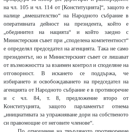
на чл. 105 и чл. 114 от [Конституцията]“, защото е
налице „вмешателство“ на Народното събрание в
оперативната дейност на президента, който е
„обединител на нацията“ и който заедно с
Министерския съвет при „споделена компетентност“
е определял председател на агенцията. Така не само
президентът, но и Министерският съвет се лишават
от възможността за взаимен контрол и споделяне на
отговорност. В искането се поддържа, че
избирането и освобождаването на председател на
агенцията от Народното събрание е в противоречие
и с чл. 84, т. 8, предложение второ от
Конституцията, защото парламентът отнема
„инициативата за упражняване дори на собственото
си правомощие от неговите членове“.
По отношение на твърдяното противоречие