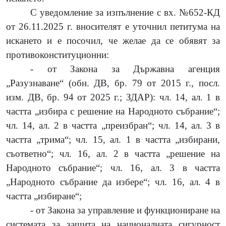
С уведомление за изпълнение с вх. №652-КД
от 26.11.2025 г. вносителят е уточнил петитума на
искането и е посочил, че желае да се обявят за
противоконституционни:
- от Закона за Държавна агенция
„Разузнаване“ (обн. ДВ, бр. 79 от 2015 г., посл.
изм. ДВ, бр. 94 от 2025 г.; ЗДАР): чл. 14, ал. 1 в
частта „избира с решение на Народното събрание“;
чл.
14, ал. 2 в частта „преизбран“; чл. 14, ал. 3 в
частта „трима“; чл. 15, ал. 1 в частта „избирани,
съответно“; чл. 16, ал. 2 в частта „решение на
Народното събрание“; чл. 16, ал. 3 в частта
„Народното събрание да избере“; чл. 16, ал. 4 в
частта „избиране“;
- от Закона за управление и функциониране на
системата за защита на националната сигурност