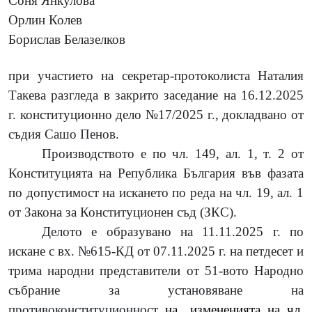
Соня Янкулова
Орлин Колев
Борислав Белазелков
при участието на секретар-протоколиста Наталия
Такева разгледа в закрито заседание на 16.12.2025
г. конституционно дело №17/2025 г., докладвано от
съдия Сашо Пенов.
Производството e по чл. 149, ал. 1, т. 2 от
Конституцията на Република България във фазата
по допустимост на искането по реда на чл. 19, ал. 1
от Закона за Конституционен съд (ЗКС).
Делото е образувано на 11.11.2025 г. по
искане
с вх. №615-КД от 07.11.2025 г. на петдесет и
трима народни представители от 51-вото Народно
събрание
за установяване на
противоконституционност
на „измененията на чл.