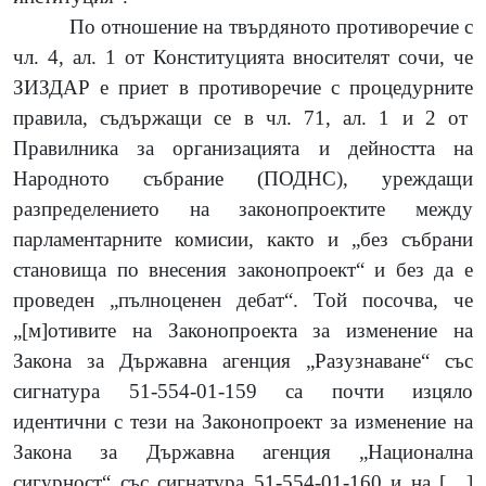
По отношение на твърдяното противоречие с
чл. 4, ал. 1 от Конституцията вносителят сочи, че
ЗИЗДАР е приет в противоречие с процедурните
правила, съдържащи се в чл. 71, ал. 1 и 2 от
Правилника за организацията и дейността на
Народното събрание (ПОДНС), уреждащи
разпределението на законопроектите между
парламентарните комисии
, както и „без събрани
становища по внесения законопроект“ и без да е
проведен „пълноценен дебат“.
Той посочва, че
„[м]отивите на Законопроекта за изменение на
Закона за Държавна агенция „Разузнаване“ със
сигнатура 51-554-01-159 са почти изцяло
идентични с тези на Законопроект за изменение на
Закона за Държавна агенция „Национална
сигурност“ със сигнатура 51-554-01-160 и на […]