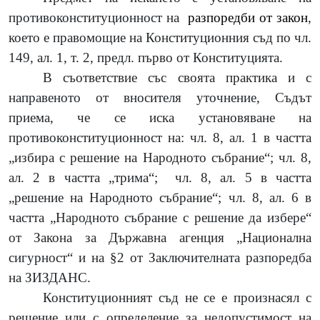
противоконституционност на
разпоредби от закон
,
което е правомощие на Конституционния съд по чл.
149, ал. 1, т. 2, предл. първо от Конституцията.
В съответствие със своята практика и с
направеното от вносителя уточнение
, Съдът
приема, че се иска установяване на
противоконституционност на:
чл. 8, ал. 1
в частта
„избира с решение на Народното събрание“; чл. 8,
ал. 2 в частта „трима“;
чл. 8, ал. 5 в частта
„решение на Народното събрание“; чл. 8, ал. 6 в
частта „Народното събрание с решение да избере“
от Закона за Държавна агенция „Национална
сигурност“ и на §2 от Заключителната разпоредба
на ЗИЗДАНС.
Конституционният съд не се е произнасял с
решение или с определение за недопустимост на