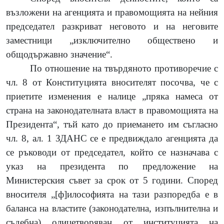
възложени на агенцията и правомощията на нейния
председател разкриват неговото и на неговите
заместници „изключително обществено и
общодържавно значение“.
По отношение на твърдяното противоречие с
чл. 8 от Конституцията вносителят посочва, че с
приетите изменения е налице „пряка намеса от
страна на законодателната власт в правомощията на
Президента“, тъй като до приемането им съгласно
чл. 8, ал. 1 ЗДАНС се е предвиждало агенцията да
се ръководи от председател, който се назначава с
указ на президента по предложение на
Министерския съвет за срок от 5 години. Според
вносителя „[ф]илософията на тази разпоредба е в
баланса на властите (законодателна, изпълнителна и
съдебна) олицетворяван от институцията на