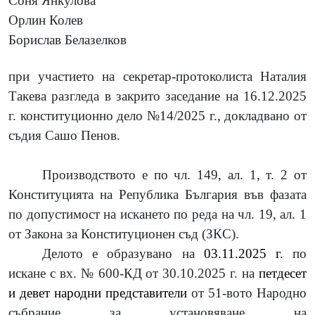
Соня Янкулова
Орлин Колев
Борислав Белазелков
при участието на секретар-протоколиста Наталия
Такева разгледа в закрито заседание на 16.12.2025
г. конституционно дело №14/2025 г., докладвано от
съдия Сашо Пенов.
Производството e по чл. 149, ал. 1, т. 2 от
Конституцията на Република България във фазата
по допустимост на искането по реда на чл. 19, ал. 1
от Закона за Конституционен съд (ЗКС).
Делото е образувано на
03.11.2025 г.
по
искане
с вх. № 600-КД от 30.10.2025 г. на
петдесет
и девет народни представители
от 51-вото Народно
събрание
за установяване на