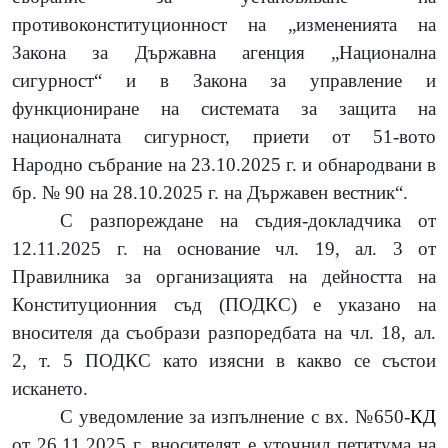
противоконституционност на
„
измененията на
Закона за Държавна агенция „Национална
сигурност“ и в
Закона за управление и
функциониране на системата за защита на
националната сигурност, приети от 51-вото
Народно събрание на 23.10.2025 г. и обнародвани в
бр. № 90 на 28.10.2025 г. на Държавен вестник
“.
С разпореждане на съдия-докладчика от
12.11.2025 г. на основание чл. 19, ал. 3 от
Правилника за организацията на дейността на
Конституционния съд (ПОДКС) е указано на
вносителя да съобрази разпоредбата на чл. 18, ал.
2, т. 5 ПОДКС като изясни в какво се състои
искането.
С уведомление за изпълнение с вх. №650-
КД
от 26.11.2025 г. вносителят е уточнил петитума на