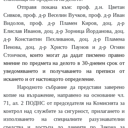
Отправя покана към: проф. д.н. Цветан
Сивков, проф. д-р Веселин Вучков, проф. д-р Иван
Видолов, проф. д-р Пламен Киров, доц. д-р
Елислав Иванов, доц. д-р Зорница Йорданова, доц.
д-р Константин Пехливанов, доц. д-р Пламена
Пенова, доц. д-р Христо Паунов и д-р Огнян
Стоичков
,
които могат да дадат писмено правно
мнение по предмета на делото в 30-дневен срок от
уведомяването и получаването на преписи от
искането и от настоящото определение.
Народното събрание да представи заверено
копие на възражение, направено на основание чл.
71, ал. 2 ПОДНС от председателя на Комисията за
контрол над службите за сигурност, прилагането и
използването на специалните разузнавателни
средства и достъпа до данните по Закона за