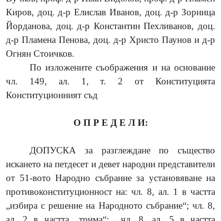
Киров, доц. д-р Елислав Иванов, доц. д-р Зорница
Йорданова,
доц. д-р Константин Пехливанов,
доц.
д-р Пламена Пенова, доц. д-р Христо Паунов
и д-р
Огнян Стоичков
.
По изложените съображения и на основание
чл. 149, ал. 1, т. 2 от Конституцията
Конституционният съд
О П Р Е Д Е Л И:
ДОПУСКА за разглеждане по същество
искането на
петдесет и девет народни представители
от 51-вото Народно събрание
за установяване на
противоконституционност на:
чл. 8, ал. 1 в частта
„избира с решение на Народното събрание“; чл. 8,
ал. 2 в частта „трима“;
чл. 8, ал. 5 в частта