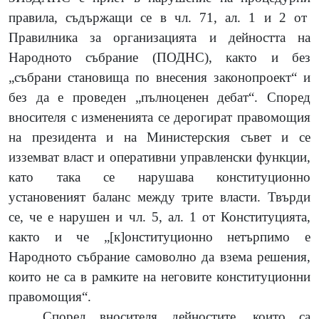
правила, съдържащи се в чл. 71, ал. 1 и 2 от
Правилника за организацията и дейността на
Народното събрание (ПОДНС), както и без
„събрани становища по внесения законопроект“ и
без да е проведен „пълноценен дебат“.
Според
вносителя с измененията се дерогират правомощия
на президента и на Министерския съвет и се
изземват власт и оперативни управленски функции,
като така се нарушава конституционно
установеният баланс между трите власти. Твърди
се, че е нарушен и чл. 5, ал. 1 от Конституцията,
както и че „[к]онституционно нетърпимо е
Народното събрание самоволно да взема решения,
които не са в рамките на неговите конституционни
правомощия“.
Според вносителя дейностите, които са