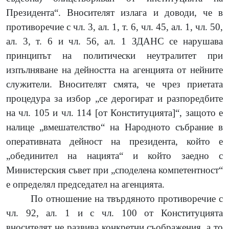
Президента“.
Вносителят излага и доводи, че в
противоречие с чл. 3, ал. 1, т. 6, чл. 45, ал. 1, чл. 50,
ал. 3, т. 6 и чл. 56, ал. 1 ЗДАНС се нарушава
принципът на политически неутралитет при
изпълняване на дейността на агенцията от нейните
служители. Вносителят смята, че чрез приетата
процедура за избор „се дерогират и разпоредбите
на чл. 105 и чл. 114 [от Конституцията]“, защото е
налице „вмешателство“ на Народното събрание в
оперативната дейност на президента, който е
„обединител на нацията“ и който заедно с
Министерския съвет при „споделена компетентност“
е определял председател на агенцията.
По отношение на твърдяното противоречие с
чл. 92, ал. 1 и с чл. 100 от Конституцията
вносителят не развива конкретни съображения, а то