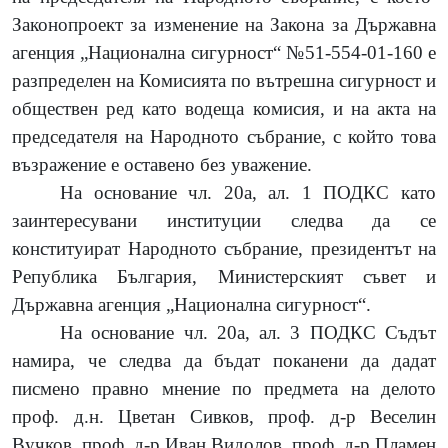
Законопроект за изменение на Закона за Държавна
агенция „Национална сигурност“ №51-554-01-160 е
разпределен на Комисията по вътрешна сигурност и
обществен ред като водеща комисия, и на акта на
председателя на Народното събрание, с който това
възражение е оставено без уважение.
На основание чл. 20а, ал. 1 ПОДКС като
заинтересувани институции следва да се
конституират Народното събрание, президентът на
Република България, Министерският съвет и
Държавна агенция „Национална сигурност“.
На основание чл. 20а, ал. 3 ПОДКС Съдът
намира, че следва да бъдат поканени да дадат
писмено правно мнение по предмета на делото
проф. д.н. Цветан Сивков, проф. д-р Веселин
Вучков, проф. д-р Иван Видолов, проф. д-р Пламен