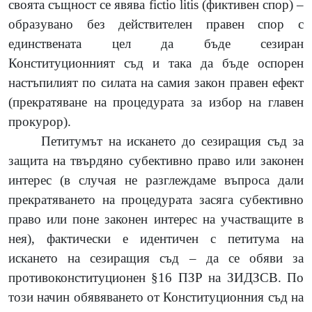
своята същност се явява
fictio
litis
(фиктивен спор)
–
образувано
без действителен правен спор с
единствената цел да бъде сезиран
Конституционният съд и така да бъде оспорен
настъпилият по силата на самия закон правен ефект
(прекратяване на процедурата за избор на главен
прокурор).
Петитумът на искането до сезиращия съд за
защита на твърдяно субективно право или законен
интерес (в случая не разглеждаме въпроса дали
прекратяването на процедурата засяга субективно
право или поне законен интерес на участващите в
нея), фактически е идентичен с петитума на
искането на сезиращия съд – да се обяви за
противоконституционен §16 ПЗР на ЗИДЗСВ. По
този начин обявяването от Конституционния съд на