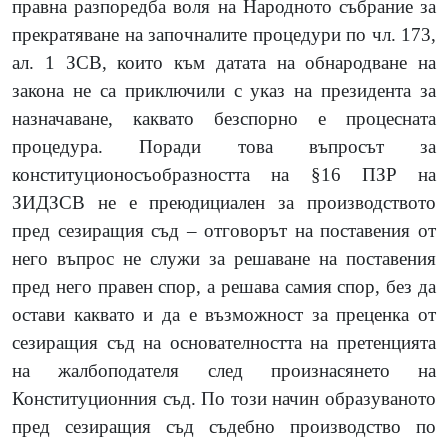
правна разпоредба воля на Народното събрание за
прекратяване на започналите процедури по чл. 173,
ал. 1 ЗСВ, които към датата на обнародване на
закона не са приключили с указ на президента за
назначаване, каквато безспорно е процесната
процедура. Поради това въпросът за
конституционосъобразността на §16 ПЗР на
ЗИДЗСВ не е преюдициален за производството
пред сезиращия съд – отговорът на поставения от
него въпрос не служи за решаване на поставения
пред него правен спор, а решава самия спор, без да
остави каквато и да е възможност за преценка от
сезиращия съд на основателността на претенцията
на жалбоподателя след произнасянето на
Конституционния съд. По този начин образуваното
пред сезиращия съд съдебно производство по