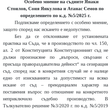
Особено мнение на съдиите Янаки
Стоилов, Соня Янкулова и Атанас Семов по
определението по к.д. №5/2025 г.
Подписваме определението с особено мнение,
защото според нас искането е недопустимо.
Без да се отклоняваме от установената
практика на Съда, че в производството по чл. 150,
ал. 2 от Конституцията Конституционният съд не
дължи произнасяне по „въпроси, свързани с
присъща правораздавателна дейност“ на сезиращия
съд, според нас в конкретния случай не е налице
едно от изискванията за допустимост на всяко
искане от съд – преюдициален характер на
поставения въпрос по отношение на конкретното
неприключило съдебно производство. В
Тълкувателно решение №3/2020 г. по к.д. №5/2019