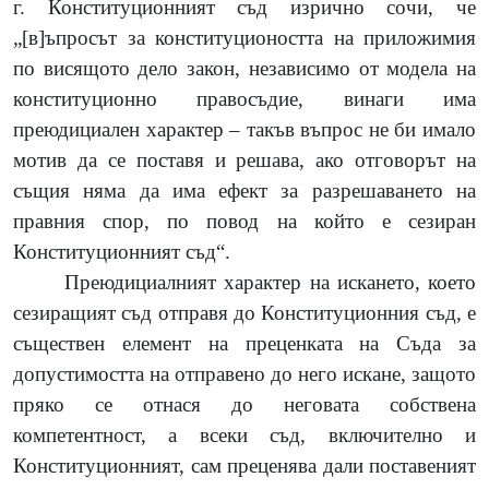
г. Конституционният съд изрично сочи, че
„[в]ъпросът за конституциоността на приложимия
по висящото дело закон, независимо от модела на
конституционно правосъдие, винаги има
преюдициален характер – такъв въпрос не би имало
мотив да се поставя и решава, ако отговорът на
същия няма да има ефект за разрешаването на
правния спор, по повод на който е сезиран
Конституционният съд“.
Преюдициалният характер на искането, което
сезиращият съд отправя до Конституционния съд, е
съществен елемент на преценката на Съда за
допустимостта на отправено до него искане, защото
пряко се отнася до неговата собствена
компетентност, а всеки съд, включително и
Конституционният, сам преценява дали поставеният