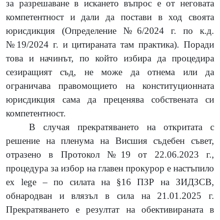
за разрешаване в искането въпрос е от неговата
компетентност и дали да постави в ход своята
юрисдикция (Определение №6/2024 г. по к.д.
№19/2024 г. и цитираната там практика). Поради
това и начинът, по който избира да процедира
сезиращият съд, не може да отнема или да
ограничава правомощието на конституционната
юрисдикция сама да преценява собствената си
компетентност.
В случая прекратяването на откритата с
решение на пленума на Висшия съдебен съвет,
отразено в Протокол №19 от 22.06.2023 г.,
процедура за избор на главен прокурор е настъпило
ex
lege
–
по силата на §16 ПЗР на ЗИДЗСВ,
обнародван и влязъл в сила на 21.01.2025 г.
Прекратяването е резултат на обективираната в