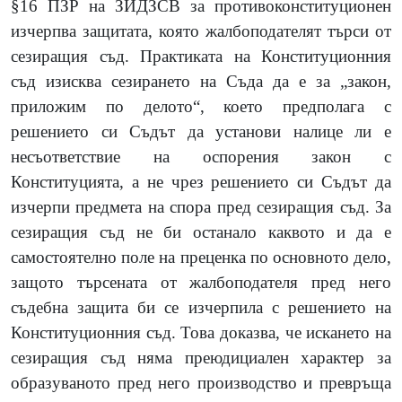
§16 ПЗР на ЗИДЗСВ за противоконституционен
изчерпва защитата, която жалбоподателят търси от
сезиращия съд. Практиката на Конституционния
съд изисква сезирането на Съда да е за „закон,
приложим по делото“, което предполага с
решението си Съдът да установи налице ли е
несъответствие на оспорения закон с
Конституцията, а не чрез решението си Съдът да
изчерпи предмета на спора пред сезиращия съд. За
сезиращия съд не би останало каквото и да е
самостоятелно поле на преценка по основното дело,
защото търсената от жалбоподателя пред него
съдебна защита би се изчерпила с решението на
Конституционния съд. Това доказва, че искането на
сезиращия съд няма преюдициален характер за
образуваното пред него производство и превръща