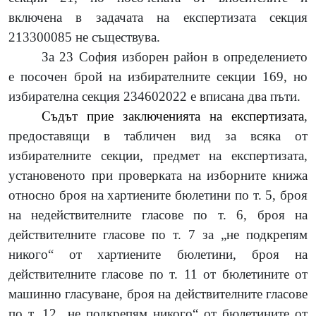
включена в задачата на експертизата секция
213300085 не съществува.
За 23 София изборен район в определението
е посочен брой на избирателните секции 169, но
избирателна секция 234602022 е вписана два пъти.
Съдът прие заключенията на експертизата
,
предоставящи в табличен вид за всяка от
избирателните секции, предмет на експертизата,
установеното при проверката на изборните книжа
относно броя на хартиените бюлетини по т. 5, броя
на недействителните гласове по т. 6, броя на
действителните гласове по т. 7 за „не подкрепям
никого“ от хартиените бюлетини, броя на
действителните гласове по т. 11 от бюлетините от
машинно гласуване, броя на действителните гласове
по т. 12 „не подкрепям никого“ от бюлетините от