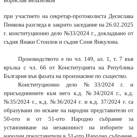
Борислав Белазелков
при участието на секретар-протоколиста Десислава
Пенкова разгледа в закрито заседание на 26.02.2025
г. конституционно дело №3
3
/2024 г., докладвано от
съдия Янаки Стоилов и съдия Соня Янкулова.
Производството е
по чл. 149, ал. 1, т. 7 във
връзка с чл. 66 от Конституцията на Република
България във фазата на
произнасяне по същество.
Конституционно дело №33/2024 г. и
присъединените към него
к.д. №34/2024 г., к.д.
№35/2024 г., к.д. №36/2024 г. и к.д. 37/2024 г. са
образувани по искане на народни представители от
50-ото и от 51-ото Народно събрание за
установяване на незаконност на изборите за
народни представители в 51-ото Народно събрание,