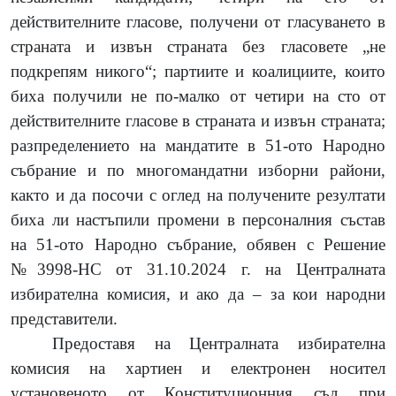
действителните гласове, получени от гласуването в
страната и извън страната без гласовете „не
подкрепям никого“; партиите и коалициите, които
биха получили не по-малко от четири на сто от
действителните гласове в страната и извън страната;
разпределението на мандатите в 51-ото Народно
събрание и по многомандатни изборни райони,
както и да посочи с оглед на получените резултати
биха ли настъпили промени в персоналния състав
на 51-ото Народно събрание, обявен с
Решение
№3998-НС от 31.10.2024 г. на Централната
избирателна комисия,
и ако да – за кои народни
представители.
Предоставя на Централната избирателна
комисия на хартиен и електронен носител
установеното от Конституционния съд при