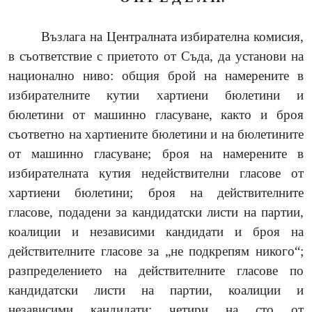
Възлага на Централната избирателна комисия,
в съответствие с приетото от Съда, да установи на
национално ниво: общия брой на намерените в
избирателните кутии хартиени бюлетини и
бюлетини от машинно гласуване, както и броя
съответно на хартиените бюлетини и на бюлетините
от машинно гласуване; броя на намерените в
избирателната кутия недействителни гласове от
хартиени бюлетини; броя на действителните
гласове, подадени за кандидатски листи на партии,
коалиции и независими кандидати и броя на
действителните гласове за „не подкрепям никого“;
разпределението на действителните гласове по
кандидатски листи на партии, коалиции и
независими кандидати; четири на сто от