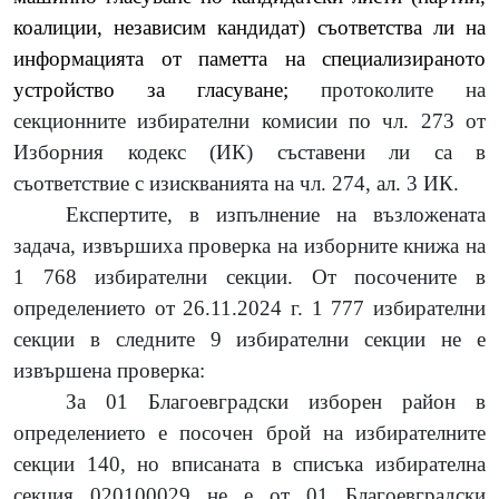
коалиции, независим кандидат) съответства ли на
информацията от паметта на специализираното
устройство за гласуване;
протоколите на
секционните избирателни комисии по чл. 273 от
Изборния кодекс (ИК) съставени ли са в
съответствие с изискванията на чл. 274, ал. 3
ИК.
Експертите, в изпълнение на възложената
задача, извършиха проверка на изборните книжа на
1 768 избирателни секции. От посочените в
определението от 26.11.2024 г.
1 777 избирателни
секции в следните 9 избирателни секции не е
извършена проверка:
За 01 Благоевградски изборен район в
определението е посочен брой на избирателните
секции 140, но вписаната в списъка избирателна
секция 020100029 не е от 01 Благоевградски