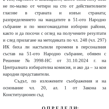
не по-малко от четири на сто от действителните
гласове в страната и извън страната;
разпределението на мандатите в 51-ото Народно
събрание и по многомандатни изборни райони,
както и да посочи с оглед на получените резултати
и след прилагане на методиката по чл. 248 (чл. 297)
ИК биха ли настъпили промени в персоналния
състав на 51-ото Народно събрание, обявен с
Решение №3998-НС от 31.10.2024 г. на
Централната избирателна комисия,
и ако да – за кои
народни представители.
Съдът, по изложените съображения и на
основание чл. 20, ал. 1 от Закона за
Конституционен съд
О П Р Е Д Е Л И: