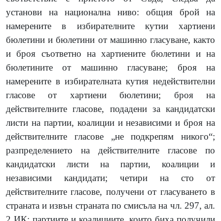
установи на национална ниво:
общия брой на
намерените в избирателните кутии хартиени
бюлетини и бюлетини от машинно гласуване, както
и броя съответно на хартиените бюлетини и на
бюлетините от машинно гласуване; броя на
намерените в избирателната кутия недействителни
гласове от хартиени бюлетини; броя на
действителните гласове, подадени за кандидатски
листи на партии, коалиции и независими и броя на
действителните гласове „не подкрепям никого“;
разпределението на действителните гласове по
кандидатски листи на партии, коалиции и
независими кандидати; четири на сто от
действителните гласове, получени от гласуването в
страната и извън страната
по смисъла на чл. 297, ал.
2 ИК; партиите и коалициите, които биха получили