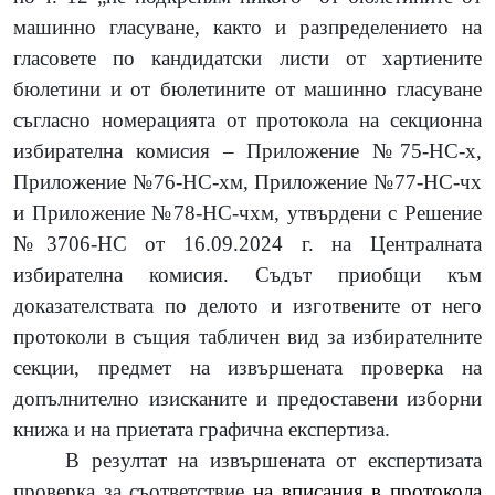
машинно гласуване, както и разпределението на
гласовете по кандидатски листи от хартиените
бюлетини и от бюлетините от машинно гласуване
съгласно номерацията от протокола на секционна
избирателна комисия – Приложение №75-НС-х,
Приложение №76-НС-хм, Приложение №77-НС-чх
и Приложение №78-НС-чхм, утвърдени с Решение
№3706-НС от 16.09.2024 г. на Централната
избирателна комисия. Съдът приобщи към
доказателствата по делото и изготвените от него
протоколи в същия табличен вид за избирателните
секции, предмет на извършената проверка на
допълнително изисканите и предоставени изборни
книжа и на приетата графична експертиза.
В резултат на извършената от експертизата
проверка за съответствие
на вписания в протокола