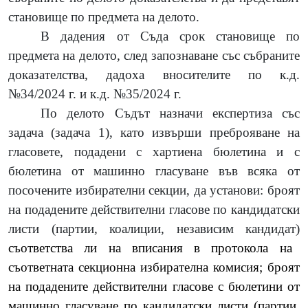
становище по предмета
на делото.
В дадения от Съда срок становище по
предмета на делото, след запознаване със събраните
доказателства, дадоха вносителите по к.д.
№34/2024 г. и к.д. №35/2024 г.
По делото Съдът назначи експертиза със
задача (задача 1),
като извърши преброяване на
гласовете, подадени с хартиена бюлетина и с
бюлетина от машинно гласуване във всяка от
посочените избирателни секции, да установи:
броят
на подадените действителни гласове по кандидатски
листи (партии, коалиции, независим кандидат)
съответства ли на вписания в протокола на
съответната секционна избирателна комисия
; броят
на подадените действителни гласове с бюлетини от
машинно гласуване по кандидатски листи (партии,