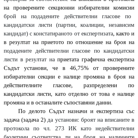
на проверените секционни избирателни комисии
брой на подадените действителни гласове по
кандидатски листи (партии, коалиции, независим
кандидат) с констатираното от експертизата
, както и
в резултат на приетото по отношение на броя на
подадените действителни гласове по кандидатски
листи в резултат на
приетата графична експертиза
Съдът установи, че в 46,75% от проверените
избирателни секции е налице промяна в броя на
действителните гласове, разпределени по
кандидатски листи, като отделно от това е налице
промяна и в останалите съпоставяни данни.
По делото Съдът назначи и експертиза със
задача (задача 2)
да установи: броят на вписаните в
протокола по чл. 273 ИК като недействителни
бюлетини съответства ли на броя на наличните