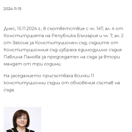
2024-11-15
Днес, 15.11.2024 г., в съответствие с чл. 147, ал. 4 от
Конституцията на Република България и чл. 7, ал. 2
от Закона за Конституционен съд, съдиите от
Конституционния съд избраха единодушно съдия
Павлина Панова
за председател на съда за втори
мандат от три години.
На заседанието присъстваха всички 11
конституционни съдии от обновения състав на
съда.