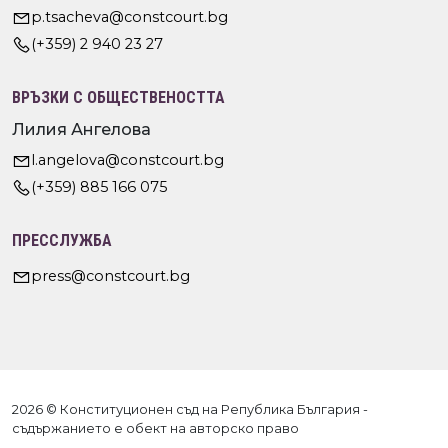
p.tsacheva@constcourt.bg
(+359) 2 940 23 27
ВРЪЗКИ С ОБЩЕСТВЕНОСТТА
Лилия Ангелова
l.angelova@constcourt.bg
(+359) 885 166 075
ПРЕССЛУЖБА
press@constcourt.bg
2026 © Конституционен съд на Република България -
съдържанието е обект на авторско право