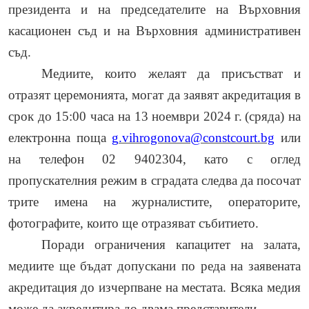
президента и на председателите на Върховния
касационен съд и на Върховния административен
съд.
Медиите, които желаят да присъстват и
отразят церемонията, могат да заявят акредитация в
срок до 15:00 часа на 13 ноември 2024
г.
(сряда) на
електронна поща
g
.
vihrogonova
@
constcourt
.
bg
или
на телефон 02 9402304, като с оглед
пропускателния режим в сградата следва да посочат
трите имена на журналистите, операторите,
фотографите, които ще отразяват събитието.
Поради ограничения капацитет на залата,
медиите ще бъдат допускани по реда на заявената
акредитация
до изчерпване на местата. Всяка медия
може да акредитира до двама представители.