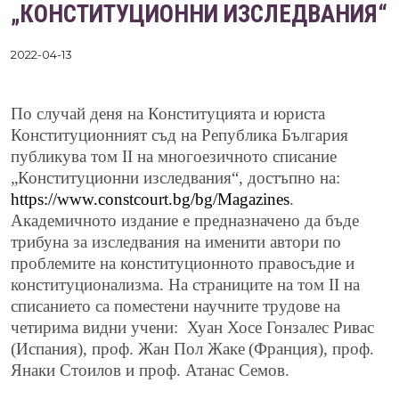
„КОНСТИТУЦИОННИ ИЗСЛЕДВАНИЯ“
2022-04-13
П
о случай деня на Конституцията и юриста
Конституционният съд на Република България
публикува том
II
на многоезичното списание
„Конституционни изследвания“, достъпно на:
https://www.constcourt.bg/bg/Magazines
.
Академичното издание е предназначено да бъде
трибуна за изследвания на именити автори по
проблемите на конституционното правосъдие и
конституционализма. На страниците на том
II
на
списанието са поместени
научни
те
трудове
на
четирима
видни учени
:
Хуан Хосе Гонзалес Ривас
(
Испания
)
, проф.
Жан Пол Жакe
(
Франция
)
, проф.
Янаки Стоилов и проф. Атанас Семов.