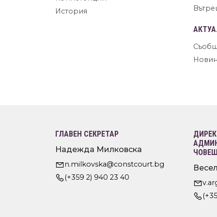
Вътре
История
АКТУА
Съобщ
Нови
ГЛАВЕН СЕКРЕТАР
ДИРЕК
АДМИН
Надежда Милковска
ЧОВЕШ
n.milkovska@constcourt.bg
Весел
(+359 2) 940 23 40
v.a
(+35