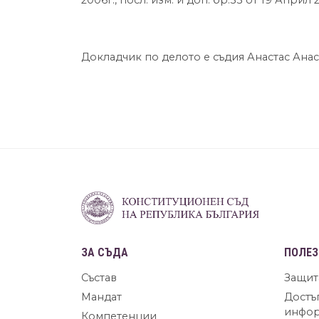
2006г., посл. изм. и доп. бр.33 от 19 Април 
Докладчик по делото е съдия Анастас Анас
ЗА СЪДА
ПОЛЕЗ
Състав
Защит
Мандат
Достъ
инфо
Компетенции