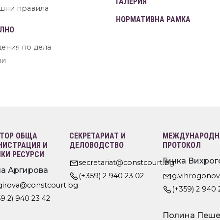
ГАЛЕРИЯ
шни правила
НОРМАТИВНА РАМКА
ЛНО
ения по дела
ни
ТОР ОБЩА
СЕКРЕТАРИАТ И
МЕЖДУНАРОДНА
ИСТРАЦИЯ И
ДЕЛОВОДСТВО
ПРОТОКОЛ
КИ РЕСУРСИ
Гинка Вихрог
secretariat@constcourt.bg
а Аргирова
(+359) 2 940 23 02
g.vihrogono
rgirova@constcourt.bg
(+359) 2 940 
9 2) 940 23 42
Полина Пеше