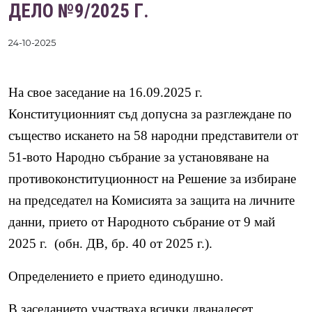
ДЕЛО №9/2025 Г.
24-10-2025
На свое заседание на 16.09.2025
г.
Конституционният съд допусна за разглеждане по
същество искането на
58
народни представители от
51-вото Народно събрание за
установяване на
противоконституционност на Решение за изб
иране
на председател на Комисията за защита на личните
данни
, прието от
Народното събрание от 9 май
2025 г. (об
н.
ДВ, бр. 40
от
2025 г.)
.
Определението е прието единодушно.
В заседанието участваха всички дванадесет