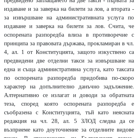
предвидено заплащането на две такси - първата за
издаване и за заверка на билети за лов, а втората -
за извършване на административната услуга по
издаване и заверка на билети за лов. Счита, че
оспорената разпоредба влиза в противоречие с
принципа за правовата държава, прокламиран в чл.
4, ал. 1 от Конституцията, защото изкуствено са
предвидени две отделни такси за извършване на
една и съща административна услуга, като таксата
по оспорената разпоредба придобива по-скоро
характер на допълнително данъчно задължение.
Алтернативно се излагат и доводи за обратната
теза, според която оспорената разпоредба е
съобразена с Конституцията, тъй като неясната
редакция на чл. 28, ал. 5 ЗЛОД следва да се
възприеме като доуточнение за отделните видове