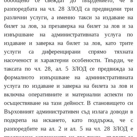
обобщено се свеждат до твърдението, че в
разпоредбата на чл. 28 ЗЛОД са предвидени три
различни услуги, а именно такси за издаване на
билет за лов, за презаверка на билет за лов и за
извършване на административната услуга по
издаване и заверка на билет за лов, като трите
услуги са диференцирани спрямо тяхната
насоченост и характерни особености. Твърди, че
таксата по чл. 28, ал. 5 ЗЛОД се предвижда за
формалното извършване на административната
услуга по издаване и заверка на билета за лов и
включва оперативните и материални аспекти по
осъществяване на тази дейност. В становището си
Върховният административен съд излага доводи в
подкрепа на искането, като поддържа, че с
разпоредбите на ал. 2 и ал. 5 на чл. 28 ЗЛОД е