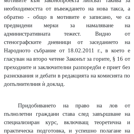
мотивите към законопроекта липсват такива за
необходимостта от въвеждането на нова такса, а
обратно - общо в мотивите е записано, че са
предвидени мерки за намаляване на
административната тежест. Видно от
стенографските дневници от заседанието на
Народното събрание от 18.02.2011 г., в което е
гласуван на второ четене Законът за горите, § 16 от
преходните и заключителни разпоредби е приет без
разисквания и дебати в редакцията на комисията по
допълнителния
ѝ
доклад.
Придобиването на право на лов от
пълнолетни граждани става след завършване на
специализиран курс, включващ теоретична и
практическа подготовка, и успешно полагане на