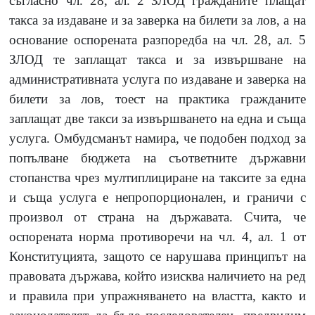
съгласно чл. 28, ал. 2 ЗЛОД гражданите плащат
такса за издаване и за заверка на билети за лов, а на
основание оспорената разпоредба на чл. 28, ал. 5
ЗЛОД те заплащат такса и за извършване на
административната услуга по издаване и заверка на
билети за лов, тоест на практика гражданите
заплащат две такси за извършването на една и съща
услуга. Омбудсманът намира, че подобен подход за
попълване бюджета на съответните държавни
стопанства чрез мултиплициране на таксите за една
и съща услуга е непропорционален, и граничи с
произвол от страна на държавата. Счита, че
оспорената норма противоречи на чл. 4, ал. 1 от
Конституцията, защото се нарушава принципът на
правовата държава, който изисква наличието на ред
и правила при упражняването на властта, както и