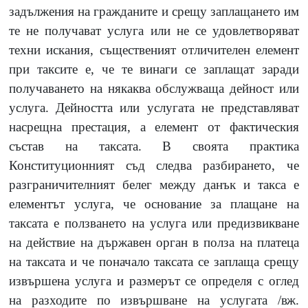
задължения на гражданите и срещу заплащането им
те не получават услуга или не се удовлетворяват
техни искания, същественият отличителен елемент
при таксите е, че те винаги се заплащат заради
получаването на някаква обслужваща дейност или
услуга. Дейността или услугата не представляват
насрещна престация, а елемент от фактическия
състав на таксата. В своята практика
Конституционният съд следва разбирането, че
разграничителният белег между данък и такса е
елементът услуга, че основание за плащане на
таксата е ползването на услуга или предизвикване
на действие на държавен орган в полза на платеца
на таксата и че поначало таксата се заплаща срещу
извършена услуга и размерът се определя с оглед
на разходите по извършване на услугата /вж.