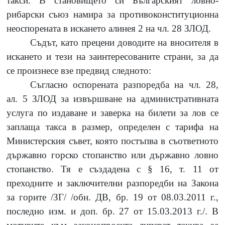
такси. В становището си Българският ловно-
рибарски съюз намира за противоконституционна
неоспорената в искането алинея 2 на чл. 28 ЗЛОД.
Съдът, като прецени доводите на вносителя в
искането и тези на заинтересованите страни, за да
се произнесе взе предвид следното:
Съгласно оспорената разпоредба на чл. 28,
ал. 5 ЗЛОД за извършване на административната
услуга по издаване и заверка на билети за лов се
заплаща такса в размер, определен с тарифа на
Министерския съвет, която постъпва в съответното
държавно горско стопанство или държавно ловно
стопанство. Тя е създадена с § 16, т. 11 от
преходните и заключителни разпоредби на Закона
за горите /ЗГ/ /обн. ДВ, бр. 19 от 08.03.2011 г.,
последно изм. и доп. бр. 27 от 15.03.2013 г./. В