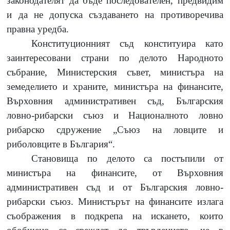
законодателят да бъде последователен, предвидим
и да не допуска създаването на противоречива
правна уредба.
Конституционният съд конституира като
заинтересовани страни по делото Народното
събрание, Министерския съвет, министъра на
земеделието и храните, министъра на финансите,
Върховния административен съд, Българския
ловно-рибарски съюз и Националното ловно
рибарско сдружение „Съюз на ловците и
риболовците в България
“
.
Становища по делото са постъпили от
министъра на финансите, от Върховния
административен съд и от Българския ловно-
рибарски съюз. Министърът на финансите излага
съображения в подкрепа на искането, които