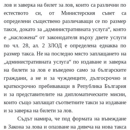
лов и заверка на билет за лов, които са различни по
естеството си, от Министерския съвет са
определени съществено различаващи се по размер
такси, докато за „административната услуга
“
, която
е „насложена
“
от законодателя върху двете услуги
по чл. 28, ал. 2 ЗЛОД е определена еднаква по
размер такса. Не на последно място заплащането на
„административната услуга
“
по издаване и заверка
на билети за лов е въведено само за българските
граждани, а не и за чужденците, дългосрочно и
краткосрочно пребиваващи в Република България
и за представителите на дипломатическите мисии,
които също заплащат съответните такси за издаване
и за заверка на билети за лов.
Съдът намира, че под формата на въвеждане
в Закона за лова и опазване на дивеча на нова такса