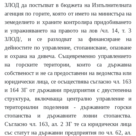
ЗЛОД да постъпват в бюджета на Изпълнителната
агенция по горите, която от името на министъра на
земеделието и храните контролира придобиването
и упражняването на правото на лов /чл. 14, т. 3
ЗЛОД/, и се разходват за финансиране на
дейностите по управление, стопанисване, опазване
и охрана на дивеча. Същевременно управлението
на горските територии, които са държавна
собственост и не са предоставени на ведомства или
юридически лица, се осъществява съгласно чл. 163
и 164 ЗГ от държавни предприятия с двустепенна
структура, включваща централно управление и
териториални поделения - държавните горски
стопанства и държавните ловни стопанства.
Съгласно чл. 163, ал. 2 ЗГ те са юридически лица
със статут на държавни предприятия по чл. 62, ал.