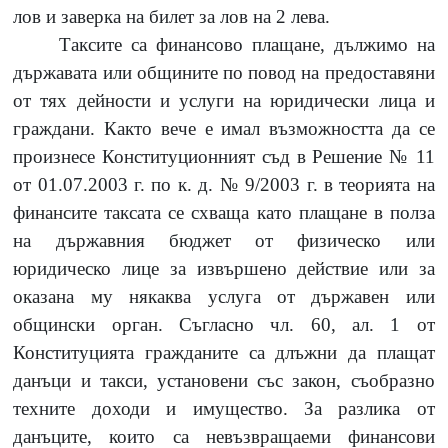
лов и заверка на билет за лов на 2 лева.
Таксите са финансово плащане, дължимо на
държавата или общините по повод на предоставяни
от тях дейности и услуги на юридически лица и
граждани. Както вече е имал възможността да се
произнесе Конституционният съд в Решение № 11
от 01.07.2003 г. по к. д. № 9/2003 г. в теорията на
финансите таксата се схваща като плащане в полза
на държавния бюджет от физическо или
юридическо лице за извършено действие или за
оказана му някаква услуга от държавен или
общински орган. Съгласно чл. 60, ал. 1 от
Конституцията гражданите са длъжни да плащат
данъци и такси, установени със закон, съобразно
техните доходи и имущество. За разлика от
данъците, които са невъзвращаеми финансови