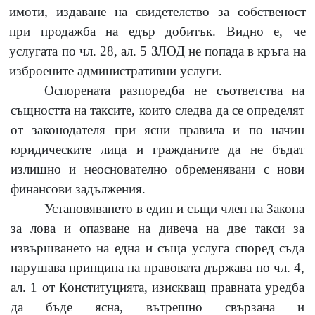
имоти, издаване на свидетелство за собственост
при продажба на едър добитък. Видно е, че
услугата по чл. 28, ал. 5 ЗЛОД не попада в кръга на
изброените административни услуги.
Оспорената разпоредба не съответства на
същността на таксите, които следва да се определят
от законодателя при ясни правила и по начин
юридическите лица и гражданите да не бъдат
излишно и неоснователно обременявани с нови
финансови задължения.
Установяването в един и същи член на Закона
за лова и опазване на дивеча на две такси за
извършването на една и съща услуга според съда
нарушава принципа на правовата държава по чл. 4,
ал. 1 от Конституцията, изискващ правната уредба
да бъде ясна, вътрешно свързана и