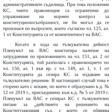
административните съдилища. При това положение
КС, чиито правомощия са ограничени до
упражняване на нормен контрол за
конституционосъобразност, не би могъл да се
произнася по въпросите, които съгласно чл. 125, ал.
1 от Конституцията са от компетентност на ВАС.
Когато в хода на тълкувателна дейност
Пленумът на ВАС констатира наличие на
затруднения по приложението на чл. 151, ал. 2 от
Конституцията, той разполага с правомощието по
чл. 150, ал. 1 във вр. с чл. 149, ал. 1, т. 1 от
Конституцията да сезира КС за издаване на
тълкувателно решение.
В настоящият случай това е
сторено като с искане, по което е образувано к.д. №
12 от 2019 г., присъединено към к.д. № 5 от 2019 г.
Пленумът на ВАС е сезирал КС с тълкувателно
питане за „действието на решението на
Конституционния съд, с което се обявява