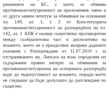
решението на КС, с което се обявява
противоконституционност на приложимия закон и
от друга заявен петитум за обявяване на основание
чл. 149, ал. 1, т. 2 от Конституцията
противоконституционност на разпоредбата на чл.
142, ал. 1 АПК е налице съществено противоречие
между съобразителна част и диспозитива на
искането, което не е преодоляно въпреки дадените
указания с Разпореждане от 11.07.2019 г. за
отстраняването му.
Липсата на ясно определим по
съдържание правен интерес за обявяване за
противоконституционна на оспорената разпоредба
води до недопустимост на искането, поради което
не следваше да бъде допуснато до разглеждане по
същество.