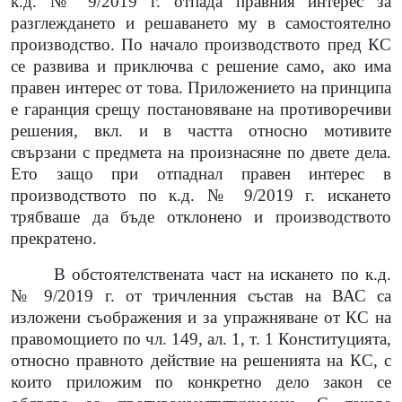
к.д. № 9/2019 г. отпада правния интерес за
разглеждането и решаването му в самостоятелно
производство. По начало производството пред КС
се развива и приключва с решение само, ако има
правен интерес от това. Приложението на принципа
е гаранция срещу постановяване на противоречиви
решения, вкл. и в частта относно мотивите
свързани с предмета на произнасяне по двете дела.
Ето защо при отпаднал правен интерес в
производството по к.д. № 9/2019 г. искането
трябваше да бъде отклонено и производството
прекратено.
В обстоятелствената част на искането по к.д.
№ 9/2019 г. от тричленния състав на ВАС са
изложени съображения и за упражняване от КС на
правомощието по чл. 149, ал. 1, т. 1 Конституцията,
относно правното действие на решенията на КС, с
които приложим по конкретно дело закон се