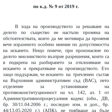
по к.д. № 9 от 2019 г.
В хода на производството за решаване на
делото по същество не настъпи промяна на
обстоятелствата, която да ме мотивира да променя
вече изразеното особено мнение по допустимостта
на искането.
Нещо повече, при произнасяне по
делото мнозинството възприе разрешения, които са
в подкрепа на разбирането за отклоняване на
искането и прекратяване на производството. Ето
защо поддържам, че искането
на
тричленен
състав
на Върховния административен съд (ВАС), пето
отделение за установяване на
противоконституционност на чл. 142, ал. 1 от
Административнопроцесуалния кодекс (обн., ДВ,
бр. 30/11.04.2006 г.; последно изм. и доп., бр.
44/13.05.2020 г.) (АПК), не трябваше да бъде