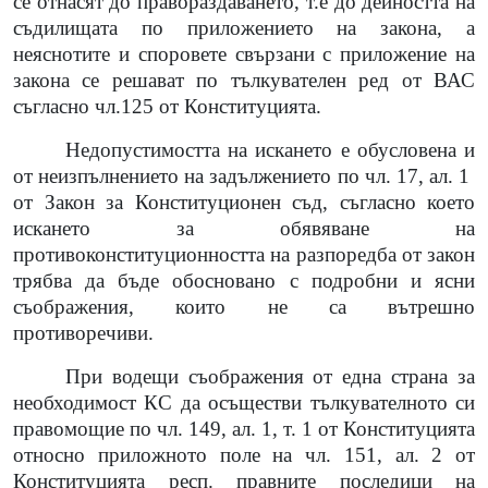
се отнасят до правораздаването, т.е до дейността на
съдилищата по приложението на закона, а
неяснотите и споровете свързани с приложение на
закона се решават по тълкувателен ред от ВАС
съгласно чл.125 от Конституцията.
Недопустимостта на искането е обусловена и
от неизпълнението на задължението по чл. 17, ал. 1
от Закон за Конституционен съд, съгласно което
искането за обявяване на
противоконституционността на разпоредба от закон
трябва да бъде обосновано с подробни и ясни
съображения, които не са вътрешно
противоречиви.
При водещи съображения от една страна за
необходимост КС да осъществи тълкувателното си
правомощие по чл. 149, ал. 1, т. 1 от Конституцията
относно приложното поле на чл. 151, ал. 2 от
Конституцията респ. правните последици на