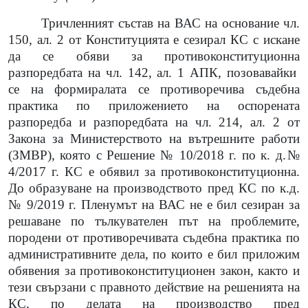
Тричленният състав на ВАС на основание чл.
150, ал. 2 от Конституцията е сезирал КС с искане
да се обяви за противоконституционна
разпоредбата на чл. 142, ал. 1 АПК, позовавайки
се на формиралата се противоречива съдебна
практика по приложението на оспорената
разпоредба и разпоредбата на чл. 214, ал. 2 от
Закона за Министерството на вътрешните работи
(ЗМВР), която с Решение № 10/2018 г. по к. д.№
4/2017 г. КС е обявил за противоконституционна.
До образуване на производството пред КС по к.д.
№ 9/2019 г. Пленумът на ВАС не е бил сезиран за
решаване по тълкувателен път на проблемите,
породени от противоречивата съдебна практика по
административните дела, по които е бил приложим
обявения за противоконституционен закон, както и
тези свързани с правното действие на решенията на
КС, по делата на производство пред