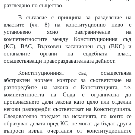
разгледано по същество.
В съгласие с принципа за разделение на
властите (чл. 8) на конституционно ниво е
установено ясно разграничение на
компетентностите между Конституционния съд
(КС), ВАС, Върховен касационен съд (ВКС) и
останалите органи на съдебната власт,
осъществяващи правораздавателната дейност.
Конституционният съд осъществява
абстрактен нормен контрол за съответствие на
разпоредбите на закона с Конституцията, т.е.
компетентността на Съда е ограничена до
произнасянето дали закона като цяло или отделни
негови разпоредби съответстват на Конституцията.
Следователно предмет на исканията, по които се
образуват делата пред КС, не могат да бъдат други
въпроси извън очертания от конституционните