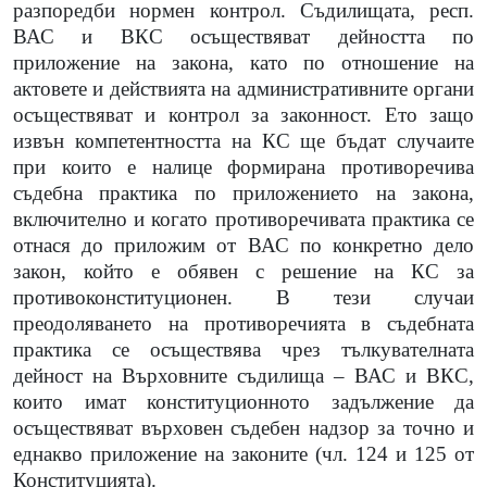
разпоредби нормен контрол. Съдилищата, респ.
ВАС и ВКС осъществяват дейността по
приложение на закона, като по отношение на
актовете и действията на административните органи
осъществяват и контрол за законност. Ето защо
извън компетентността на КС ще бъдат случаите
при които е налице формирана противоречива
съдебна практика по приложението на закона,
включително и когато противоречивата практика се
отнася до приложим от ВАС по конкретно дело
закон, който е обявен с решение на КС за
противоконституционен. В тези случаи
преодоляването на противоречията в съдебната
практика се осъществява чрез тълкувателната
дейност на Върховните съдилища – ВАС и ВКС,
които имат конституционното задължение да
осъществяват върховен съдебен надзор за точно и
еднакво приложение на законите (чл. 124 и 125 от
Конституцията).