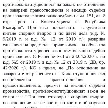
противоконституционност на закон, по отношение
на заварени правоотношения и висящи съдебни
производства, с оглед разпоредбата на чл. 151, ал. 2
изр. трето от Конституцията на Република
България“. При така поставеното тълкувателно
питане спорния въпрос и по двете дела (к.д. №
9/2019 г. и к.д. № 12 от 2019 г.), разкрива
еднаквост на предмета – приложимост на обявен за
противоконституционен закон към висящо съдебно
производство. С Решение №3 от 28.04.2020 г. по
к.д. №5 от 2019 г. и к.д. № 12 от 2019 г. (ДВ, бр.
42/2020 г.), КС е приел, че „По отношение на
заварените от решението на Конституционния съд
неприключени правоотношения и
правоотношенията, предмет на висящи съдебни
производства, противоконституционният закон не
се прилага.“ При този отговор на спорния
въпрос
по отношение
на искането, по което е образувано