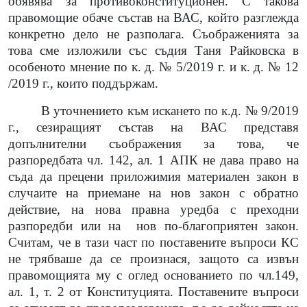
обявява за противоконституционен.
С такова
правомощие обаче състав на ВАС, който разглежда
конкретно дело не разполага. Съображенията за
това сме изложили със съдия Таня Райковска в
особеното мнение по к. д. № 5/2019 г. и к. д. № 12
/2019 г., които поддържам.
В уточнението към искането по к.д. № 9/2019
г., сезиращият състав на ВАС представя
допълнителни съображения за това, че
разпоредбата чл. 142, ал. 1 АПК не дава право на
съда да прецени приложимия материален закон в
случаите на приемане на нов закон с обратно
действие, на нова правна уредба с преходни
разпоредби или на
нов по-благоприятен закон.
Считам, че в тази част по поставените въпроси КС
не трябваше да се произнася, защото са извън
правомощията му с оглед основанието по чл.149,
ал. 1, т. 2 от Конституцията. Поставените въпроси