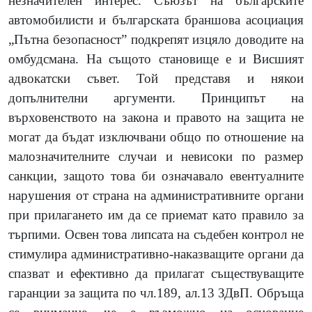
незначителен интерес. Съюзът на българските
автомобилисти и българската браншова асоциация
„Пътна безопасност” подкрепят изцяло доводите на
омбудсмана. На същото становище е и Висшият
адвокатски съвет. Той представя и някои
допълнителни аргументи. Принципът на
върховенството на закона и правото на защита не
могат да бъдат изключвани общо по отношение на
малозначителните случаи и невисоки по размер
санкции, защото това би означавало евентуалните
нарушения от страна на административните органи
при прилагането им да се приемат като правило за
търпими. Освен това липсата на съдебен контрол не
стимулира административно-наказващите органи да
спазват и ефективно да прилагат съществуващите
гаранции за защита по чл.189, ал.13 ЗДвП. Обръща