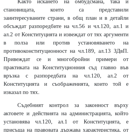
Както искането на омбудсмана, така и
становищата, които са представили
заинтересуваните страни, в общ план и в детайли
обсъждат разпоредбите на чл.56 и чл.120, ал.1 и
ал.2 от Конституцията и извеждат от тях аргументи
в полза или против установяването на
противоконституционност на чл.189, ал.13 ЗДвП.
Привеждат се и многобройни примери от
практиката на Конституционния съд главно във
връзка с разпоредбата на чл.120, ал.2 от
Конституцията и съображенията, които той е
изказал по тях.
Съдебният контрол за законност върху
актовете и действията на администрацията, който
установява чл.120, ал.1 от Конституцията, е
присъща на правовата държава характеристика, от