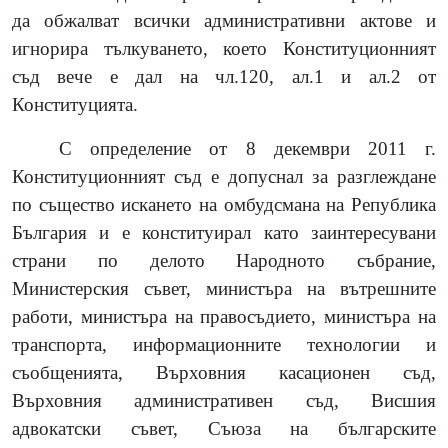
да обжалват всички административни актове
и
игнорира тълкуването, което Конституционният
съд вече е дал на чл.120, ал.1 и ал.2 от
Конституцията.
С определение от
8
декември 2011 г.
Конституционният съд е допуснал за разглеждане
по същество искането на омбудсмана на Република
България и е конституирал като заинтересувани
страни по делото Народното събрание,
Министерския съвет, министъра на вътрешните
работи, министъра на правосъдието, министъра на
транспорта, информационните технологии и
съобщенията, Върховния касационен съд,
Върховния административен съд, Висшия
адвокатски съвет, Съюза на българските