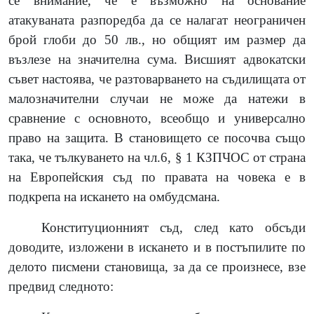
се внимание, че е възможно на основание
атакуваната разпоредба да се налагат неограничен
брой глоби до 50 лв., но общият им размер да
възлезе на значителна сума. Висшият адвокатски
съвет настоява, че разтоварването на съдилищата от
малозначителни случаи не може да натежи в
сравнение с основното, всеобщо и универсално
право на защита. В становището се посочва също
така, че тълкуването на чл.6, § 1 КЗПЧОС от страна
на Европейския съд по правата на човека е в
подкрепа на искането на омбудсмана.
Конституционният съд, след като обсъди
доводите, изложени в искането и в постъпилите по
делото писмени становища, за да се произнесе, взе
предвид следното: