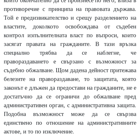
който окончателно да се произнесе по него, влиза в
противоречие с принципа на правовата държава.
Той е предизвикателство и срещу разделението на
властите, доколкото освобождава от съдебен
контрол изпълнителната власт по въпроси, които
засягат правата на гражданите.
В тази връзка
специално трябва да се наблегне, че
правораздаването е свързано с възможност за
съдебно обжалване. Щом дадена дейност притежава
белезите на правораздаване, то защитата, която
законът е длъжен да предостави на гражданите, не е
достатъчно да се ограничи до обжалване пред
административен орган, с административна защита.
Подобна възможност може да се свързва
единствено по отношение на административните
актове, и то по изключение.