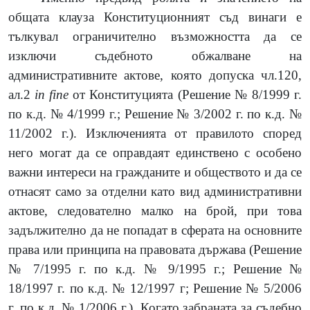
общата клауза Конституционният съд винаги е
тълкувал ограничително възможността да се
изключи съдебното обжалване на
административните актове, която допуска чл.120,
ал.2
in
fine
от Конституцията (Решение № 8/1999 г.
по к.д. № 4/1999 г.; Решение № 3/2002 г. по к.д. №
11/2002 г.). Изключенията от правилото според
него могат да се оправдаят единствено с особено
важни интереси на гражданите и обществото и да се
отнасят само за отделни като вид административни
актове, следователно малко на брой, при това
задължително да не попадат в сферата на основните
права или принципа на правовата държава (Решение
№ 7/1995 г. по к.д. № 9/1995 г.; Решение №
18/1997 г. по к.д. № 12/1997 г; Решение № 5/2006
г. по к.д. № 1/2006 г.). Когато забраната за съдебно