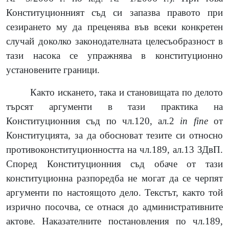
Конституционният съд си запазва правото при
сезирането му да преценява във всеки конкретен
случай доколко законодателната целесъобразност в
тази насока се упражнява в конституционно
установените граници.
Както искането, така и становищата по делото
търсят аргументи в тази практика на
Конституционния съд по чл.120, ал.2
in
fine
от
Конституцията, за да обосноват тезите си относно
противоконституционността на чл.189, ал.13 ЗДвП.
Според Конституционния съд обаче от тази
конституционна разпоредба не могат да се черпят
аргументи по настоящото дело. Текстът, както той
изрично посочва, се отнася до административните
актове. Наказателните постановления по чл.189,