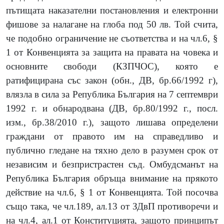
пътищата наказателни постановления и електронни
фишове за налагане на глоба под 50 лв. Той счита,
че подобно ограничение не съответства и на чл.6, §
1 от Конвенцията за защита на правата на човека и
основните свободи (КЗПЧОС), която е
ратифицирана със закон (обн., ДВ, бр.66/1992 г),
влязла в сила за Република България на 7 септември
1992 г. и обнародвана (ДВ, бр.80/1992 г., посл.
изм., бр.38/2010 г.), защото лишава определени
граждани от правото им на справедливо и
публично гледане на тяхно дело в разумен срок от
независим и безпристрастен съд. Омбудсманът на
Република България обръща внимание на прякото
действие на чл.6, § 1 от Конвенцията. Той посочва
също така, че чл.189, ал.13 от ЗДвП противоречи и
на чл.4, ал.1 от Конституцията, защото принципът