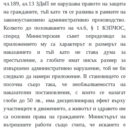
чл.189, ал.13 ЗДвП не нарушава правото на защита
на гражданите, тъй като тя се развива в рамките на
законоустановено административно производство.
Колкото до позоваването на чл.6, § 1 КЗПЧОС,
според Министерския съвет определящо за
приложението му са характерът и размерът на
наказанието и тъй като не става дума за
престъпление, а глобите имат нисък размер за
извършено административно нарушение, той не би
следвало да намери приложение. В становището се
посочва също така, че необжалваемостта на
наказателни постановления, с които се налагат
глоби до 50 лв., има дисциплиниращ ефект върху
участниците в движението, а животът и здравето им
са основни права на гражданите. Министърът на
вътрешните работи също счита, че искането е