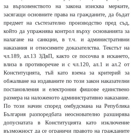
за върховенството на закона изисква мерките,
засягащи основните права на гражданите, да бъдат
предмет на състезателно производство пред съд,
който да упражнява контрол върху основанията за
налагане на санкции, в т.ч. и административни
наказания и относимите доказателства. Текстът на
чл.189, ал.13 ЗДвП, както се посочва в искането,
влиза в противоречие и с чл.120, ал.1 и ал.2 от
Конституцията, тъй като взема за критерий за
обжалване на издаваните по този закон наказателни
постановления и електронни фишове единствено
размера на наложеното административно наказание.
По този начин според омбудсмана на Република
България разпоредбата неоснователно разширява
допуснатата в Конституцията като изключение
възможност да се ограничи правото на гражданите