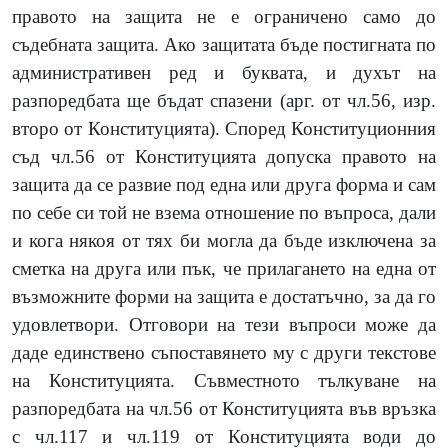
правото на защита не е ограничено само до
съдебната защита. Ако защитата бъде постигната по
административен ред и буквата, и духът на
разпоредбата ще бъдат спазени (арг. от чл.56, изр.
второ от Конституцията). Според Конституционния
съд чл.56 от Конституцията допуска правото на
защита да се развие под една или друга форма и сам
по себе си той не взема отношение по въпроса, дали
и кога някоя от тях би могла да бъде изключена за
сметка на друга или пък, че прилагането на една от
възможните форми на защита е достатъчно, за да го
удовлетвори. Отговори на тези въпроси може да
даде единствено съпоставянето му с други текстове
на Конституцията. Съвместното тълкуване на
разпоредбата на чл.56 от Конституцията във връзка
с чл.117 и чл.119 от Конституцията води до