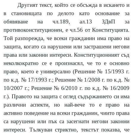
Другият текст, който се обсъжда в искането и
в становищата по делото като основание за
обявяване на чл.189, ал.13 ЗДвП за
противоконституционен, е чл.56 от Конституцията.
Той разпорежда, че всеки гражданин има право на
защита, когато са нарушени или застрашени негови
права или законни интереси. Конституционният съд
неколкократно се е произнасял, че то е основно
право, което е универсално (Решение № 15/1993 г.
по к.д. № 17/1993 г.; Решение № 1/2008 г. по к.д. №
10/2007 г.; Решение № 6/2010 г. по к.д. № 16/2009
г.). Правото на защита с оглед съдържанието си има
различни аспекти, но най-вече то е право на
активно поведение на всеки гражданин, чиито права
са нарушени или пък са засегнати негови законни
интереси. Тълкуван стриктно, текстът показва, че