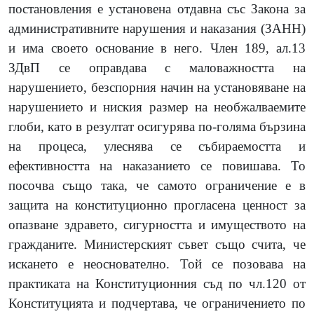
постановления е установена отдавна със Закона за
административните нарушения и наказания (ЗАНН)
и има своето основание в него. Член 189, ал.13
ЗДвП се оправдава с маловажността на
нарушението, безспорния начин на установяване на
нарушението и ниския размер на необжалваемите
глоби, като в резултат осигурява по-голяма бързина
на процеса, улеснява се събираемостта и
ефективността на наказанието се повишава. То
посочва също така, че самото ограничение е в
защита на конституционно прогласена ценност за
опазване здравето, сигурността и имуществото на
гражданите. Министерският съвет също счита, че
искането е неоснователно. Той се позовава на
практиката на Конституционния съд по чл.120 от
Конституцията и подчертава, че ограничението по