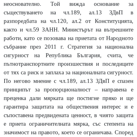
неоснователно. Той вижда основание за
съществуването на чл.189, ал.13 ЗДвП в
разпоредбата на чл.120, ал.2 от Конституцията,
както и чл.59 ЗАНН. Министърът на вътрешните
работи, като се позовава на приетата от Народното
събрание през 2011 г. Стратегия за национална
сигурност на Република България, счита, че
пътнотранспортните произшествия и последиците
от тях са риск и заплаха за националната сигурност.
По негово мнение с чл.189, ал.13 ЗДвП е спазен
принципът за пропорционалност – направена е
преценка дали мярката ще постигне пряко и ще
гарантира защитата на обществения интерес и е
съпоставена предвидената ценност, в чиято защита
е приета ограничителната мярка, със степента на
значимост на правото, което се ограничава. Според