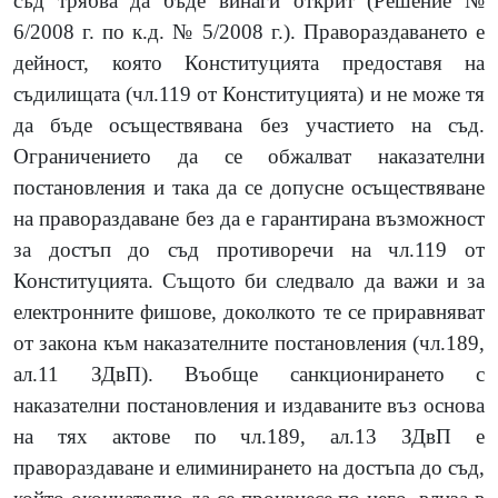
съд трябва да бъде винаги открит (Решение №
6/2008 г. по к.д. № 5/2008 г.). Правораздаването е
дейност, която Конституцията предоставя на
съдилищата (чл.119 от Конституцията) и не може тя
да бъде осъществявана без участието на съд.
Ограничението да се обжалват наказателни
постановления и така да се допусне осъществяване
на правораздаване без да е гарантирана възможност
за достъп до съд противоречи на чл.119 от
Конституцията. Същото би следвало да важи и за
електронните фишове, доколкото те се приравняват
от закона към наказателните постановления
(чл.189,
ал.11 ЗДвП).
Въобще санкционирането с
наказателни постановления и издаваните въз основа
на тях актове по чл.189, ал.13 ЗДвП е
правораздаване и елиминирането на достъпа до съд,