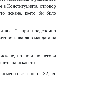
ие в Конституцията, отговор
ото искане, което би било
питане “…при предсрочно
ият встъпва ли в мандата на
искане, но не и по негови
орите на искането.
исмено съгласно чл. 32, ал.