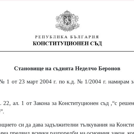
Становище на съдията Неделчо Беронов
 1 от 23 март 2004 г. по к.д. № 1/2004 г. намирам з
 22, ал. 1 от Закона за Конституционен съд ,“с реше
”.
щието си да дава задължителни тълкувания на Конст
 има предвид всички разпоредби на основния закон, к