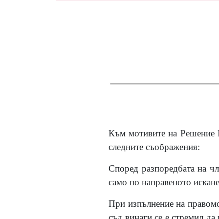
Към мотивите на Решение №
следните съображения:
Според разпоредбата на чл.
само по направеното искане
При изпълнение на правомо
съд винаги се е стремил да