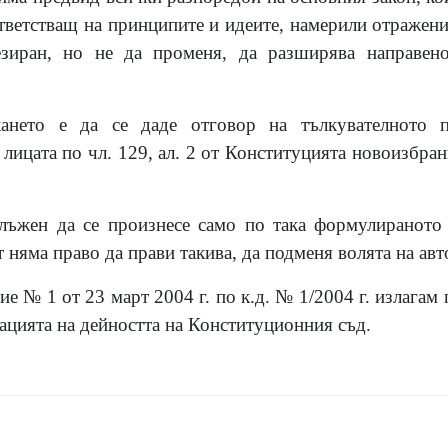
ответстващ на принципите и идеите, намерили отражен
езиран, но не да променя, да разширява направен
кането е да се даде отговор на тълкувателното 
 лицата по чл. 129, ал. 2 от Конституцията новоизбран
лъжен да се произнесе само по така формулираното 
няма право да прави такива, да подменя волята на авт
 № 1 от 23 март 2004 г. по к.д. № 1/2004 г. излагам п
ацията на дейността на Конституционния съд.