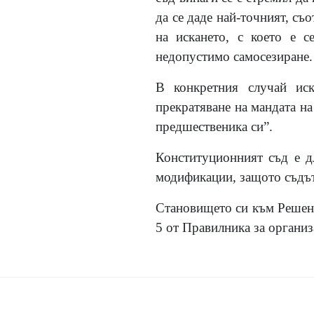
да се даде най-точният, съ
на искането, с което е с
недопустимо самосезиране.
В конкретния случай ис
прекратяване на мандата на
предшественика си”.
Конституционният съд е д
модификации, защото съдът 
Становището си към Решение
5 от Правилника за организ