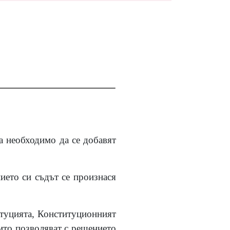
а необходимо да се добавят
нието си съдът се произнася
итуцията, Конституционният
оито позволяват с решението