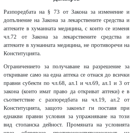
Разпоредбата на § 73 от Закона за изменение и
допълнение на Закона за лекарствените средства и
аптеките в хуманната медицина, с които се изменя
чл.72 от Закона за лекарствените средства и
аптеките в хуманната медицина, не противоречи на
Конституцията.
Ограничението за получаване на разрешение за
откриване само на една аптека се отнася до всички
правни субекти по чл.68, ал.1 и чл.69, ал.1 и 3 от
закона (които имат право да откриват аптеки) е в
съответствие с разпоредбата на чл.19, ал.2 от
Конституцията, защото законът ги поставя при
еднакви правни условия за упражняване на този
вид стопанска дейност. Промяната на условията
чрез обявяване противоконституционност на