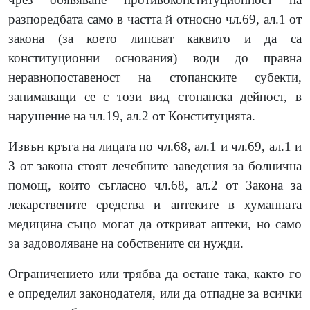
разпоредбата само в частта й относно чл.69, ал.1 от
закона (за което липсват каквито и да са
конституционни основания) води до правна
неравнопоставеност на стопанските субекти,
занимаващи се с този вид стопанска дейност, в
нарушение на чл.19, ал.2 от Конституцията.
Извън кръга на лицата по чл.68, ал.1 и чл.69, ал.1 и
3 от закона стоят лечебните заведения за болнична
помощ, които съгласно чл.68, ал.2 от Закона за
лекарствените средства и аптеките в хуманната
медицина също могат да откриват аптеки, но само
за задоволяване на собствените си нужди.
Ограничението или трябва да остане така, както го
е определил законодателя, или да отпадне за всички