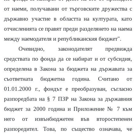
от наеми, получавани от търговските дружества с
държавно участие в областта на културата, като
отчисленията се правят преди разделянето на наема
между наемодателя и републиканския бюджет".
Очевидно, законодателят предвижда
средствата по фонда да се набират и от субсидия,
определена в Закона за бюджета на държавата за
съответната бюджетна година. Считано от
01.01.2000
г., фондът е преобразуван, съгласно
разпоредбата на
§ 7
ПЗР на Закона за държавния
бюджет за
2000
година и Приложение
№ 7
към
него от извънбюджетен във второстепенен
разпоредител. Това, по същество означава, че