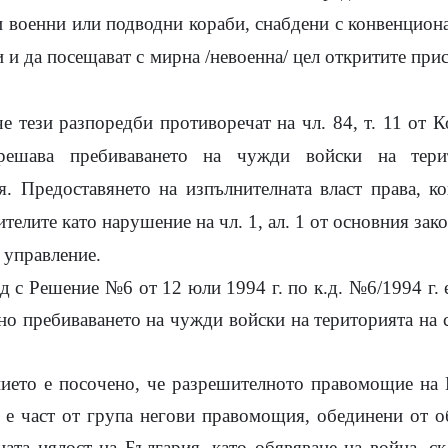
 военни или подводни кораби, снабдени с конвенцион
 и да посещават с мирна /невоенна/ цел откритите пр
че тези разпоредби противоречат на чл. 84, т. 11 от 
решава пребиваването на чужди войски на тери
. Предоставянето на изпълнителната власт права, к
ителите като нарушение на чл. 1, ал. 1 от основния зак
 управление.
 с Решение №6 от 12 юли 1994 г. по к.д. №6/1994 г. е 
но пребиваването на чужди войски на територията на 
ието е посочено, че разрешителното правомощие на 
а е част от група негови правомощия, обединени от о
ната цялост на България, като обявяване на война, с