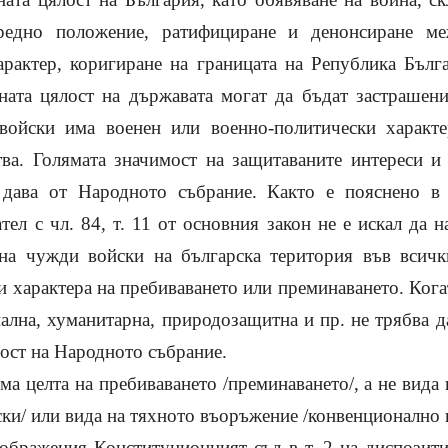
редно положение, ратифициране и денонсиране ме
арактер, коригиране на границата на Република Бълг
ната цялост на държавата могат да бъдат застрашен
ойски има военен или военно-политически характе
ва. Голямата значимост на защитаваните интереси и
 дава от Народното събрание. Както е пояснено в
ел с чл. 84, т. 11 от основния закон не е искал да 
 на чужди войски на българска територия във всич
 и характера на пребиваването или преминаването. Кога
ална, хуманитарна, природозащитна и пр. не трябва д
ост на Народното събрание.
а целта на пребиваването /преминаването/, а не вида 
ки/ или вида на тяхното въоръжение /конвенционално 
ъображения Конституционният съд в т. 2 на диспозити