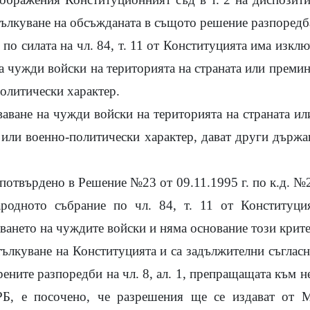
тълкуване на обсъжданата в същото решение разпоредб
по силата на чл. 84, т. 11 от Конституцията има изкл
 чужди войски на територията на страната или премин
политически характер.
аване на чужди войски на територията на страната ил
н или военно-политически характер, дават други държа
отвърдено в Решение №23 от 09.11.1995 г. по к.д. №20
родното събрание по чл. 84, т. 11 от Конституци
ването на чуждите войски и няма основание този крите
ълкуване на Конституцията и са задължителни съгласно 
рените разпоредби на чл. 8, ал. 1, препращащата към нег
, е посочено, че разрешения ще се издават от Ми