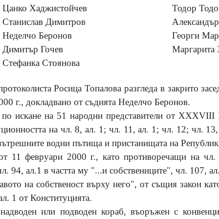
Цанко Хаджистойчев
Тодор Тодо
Станислав Димитров
Александър
Неделчо Беронов
Георги Мар
Димитър Гочев
Маргарита 
Стефанка Стоянова
-протоколиста Росица Топалова разгледа в закрито зас
000
г., докладвано от съдията Неделчо Беронов.
 по искане на 51 народни представители от XXXVIII 
нността на чл. 8, ал. 1; чл. 11, ал. 1; чл. 12; чл. 13, 
, вътрешните водни пътища и пристанищата на Републ
т 11 февруари 2000 г., като противоречащи на чл. 1
. 94, ал.1 в частта му "...и собствениците", чл. 107, ал.
авото на собственост върху него", от същия закон кат
, ал. 1 от Конституцията.
 надводен или подводен кораб, въоръжен с конвенц