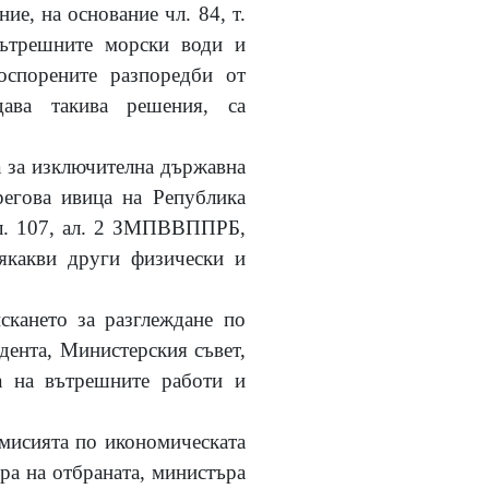
е, на основание чл. 84, т.
вътрешните морски води и
оспорените разпоредби от
ава такива решения, са
а за изключителна държавна
регова ивица на Република
 чл. 107, ал. 2 ЗМПВВППРБ,
якакви други физически и
скането за разглеждане по
дента, Министерския съвет,
а на вътрешните работи и
мисията по икономическата
ра на отбраната, министъра