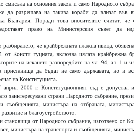
о смисъла на основния закон и само Народното събрани
же да разрешава на такива кораби да влизат във 
ка България. Поради това вносителите считат, че 
оставят право на Министерския съвет да изд
о разбирането, че крайбрежната плажна ивица, обявен
. 1 от Консти гуцията, включва цялата крайбрежна б
вторите на искането разпоредбите на чл. 94, ал. 1 и
а пристанища да бъдат не само държавата, но и вс
ечат на Конституцията.
 април 2000 г. Конституционният съд е допуснал и
ато заинтересувани страни Народното събрание, прези
 и съобщенията, министъра на отбраната, министър
 развитие и благоустройството.
и становища от Народното събрание, изготвено от Ко
вет, министъра на транспорта и съобщенията, министъ