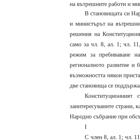
на вътрешните работи и ми
В становищата си На
и министърът на вътрешнит
решения на Конституционн
само за чл. 8, ал. 1; чл. 
режим за пребиваване на
регионалното развитие и б
възможността някои пристан
две становища се поддържа
Конституционният 
заинтересуваните страни, 
Народно събрание при обсъж
I
С член 8, ал. 1; чл. 