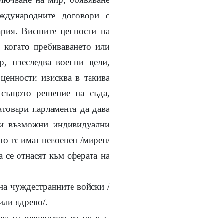
ждународните договори с
ария. Висшите ценности на
и когато пребиваването или
р, преследва военни цели,
 ценности изисква в такива
 същото решение на съда,
натовари парламента да дава
ки възможни индивидуални
то те имат невоенен /мирен/
а се отнасят към сферата на
на чуждестранните войски /
или ядрено/.
ва на решението си по к.д.