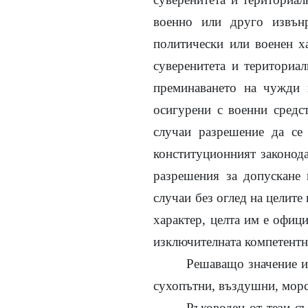
военно или друго извън
политически или военен х
суверенитета и териториал
преминаването на чужди в
осигурени с военни средст
случаи разрешение да се
конституционният законодат
разрешения за допускане
случаи без оглед на целите
характер, целта им е офици
изключителната компетентн
Решаващо значение им
сухопътни, въздушни, морс
Ръководен от тези с