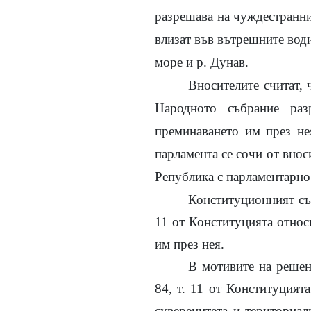
разрешава на чуждестранни
влизат във вътрешните води
море и р. Дунав.
Вносителите считат, 
Народното събрание раз
преминаването им през нея
парламента се сочи от внос
Република с парламентарно
Конституционният съд
11 от Конституцията относ
им през нея.
В мотивите на решен
84, т. 11 от Конституцият
суверенитета и териториал