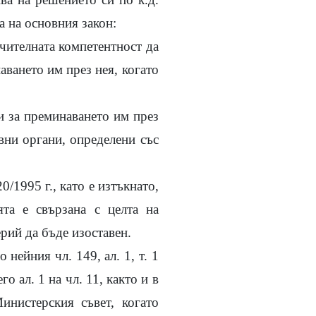
а на основния закон:
ючителната компетентност да
аването им през нея, когато
и за преминаването им през
вни органи, определени със
/1995 г., като е изтъкнато,
ята е свързана с целта на
рий да бъде изоставен.
нейния чл. 149, ал. 1, т. 1
о ал. 1 на чл. 11, както и в
нистерския съвет, когато