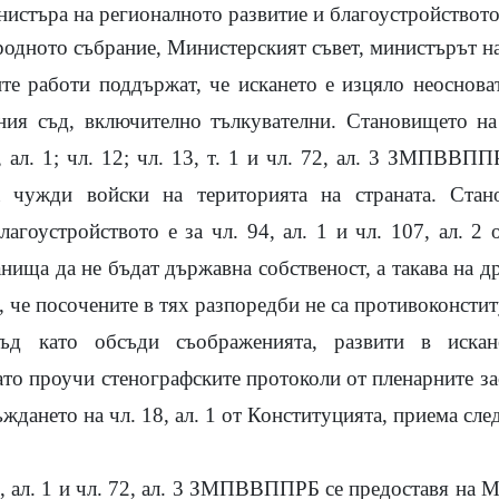
нистъра на регионалното развитие и благоустройството
родното събрание, Министерският съвет, министърът н
е работи поддържат, че искането е изцяло неосноват
ия съд, включително тълкувателни. Становището на
11, ал. 1; чл. 12; чл. 13, т. 1 и чл. 72, ал. 3 ЗМПВВ
 чужди войски на територията на страната. Ста
лагоустройството е за чл. 94, ал. 1 и чл. 107, ал. 2
ища да не бъдат държавна собственост, а такава на д
, че посочените в тях разпоредби не са противоконсти
съд като обсъди съображенията, развити в иска
като проучи стенографските протоколи от пленарните з
дането на чл. 18, ал. 1 от Конституцията, приема сле
11, ал. 1 и чл. 72, ал. 3 ЗМПВВППРБ се предоставя на 