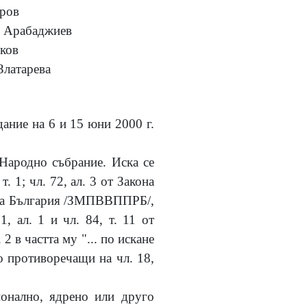
ров
 Арабаджиев
ков
Златарева
едание на
6
и
15
юни
2000
г.
Народно събрание. Иска се
т. 1; чл. 72, ал.
3
от Закона
ика България /ЗМПВВППРБ/,
, ал. 1 и чл. 84, т. 11 от
 2 в частта му "... по искане
о противоречащи на чл. 18,
ионално, ядрено или друго