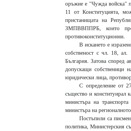
оръжие е "Чужда войска" п
11 от Конституцията, мо
пристанищата на Републи
ЗМПВВППРБ, които пред
противоконституционни.
В искането е изразен
собственост с чл. 18, ал
България. Затова според а
допускащи собственици н
юридически лица, противор
С определение от 27
същество и конституирал к
министъра на транспорта
министъра на регионалното
Постъпили са писмен
политика, Министерския съ