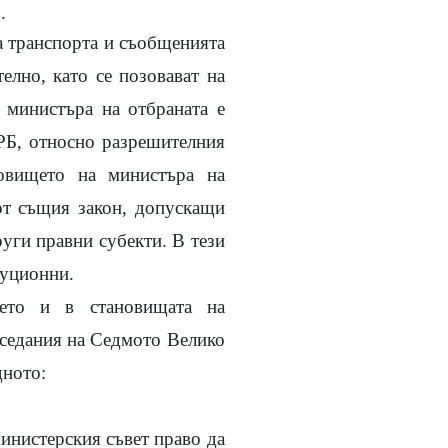
.
а транспорта и съобщенията
елно, като се позовават на
 министъра на отбраната е
ППРБ, относно разрешителния
новището на министъра на
 от същия закон, допускащи
руги правни субекти. В тези
туционни.
нето и в становищата на
аседания на Седмото Велико
дното:
Министерския съвет право да