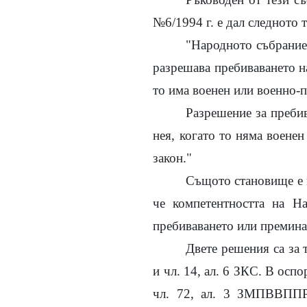
№6/1994 г. е дал следното 
"Народното събрание 
разрешава пребиваването на
то има военен или военно-
Разрешение за пребив
нея, когато то няма воене
закон."
Същото становище е п
че компетентността на На
пребиваването или премина
Двете решения са за т
и чл. 14, ал. 6 ЗКС. В оспо
чл. 72, ал. 3 ЗМПВВППРБ