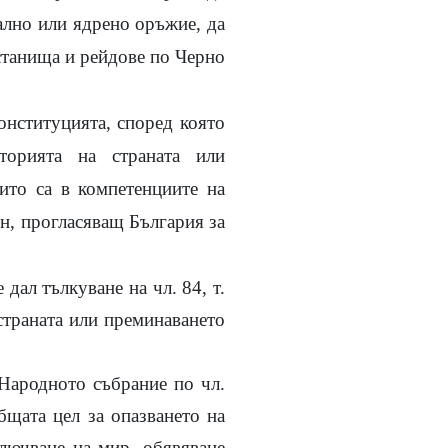
ално или ядрено оръжие, да
истанища и рейдове по Черно
Конституцията, според която
торията на страната или
оито са в компетенциите на
он, прогласяващ България за
дал тълкуване на чл. 84, т.
страната или преминаването
Народното събрание по чл.
бщата цел за опазването на
ключване на мир, обявяване