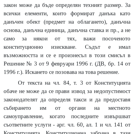
закон може да бъде определян техният размер. За
всички елементи, които формират данъка като
данъчен обект (предмет на облагането), данъчна
основа, данъчна единица, данъчна ставка и пр., а не
само за някои от тях, важи посоченото
конституционно изискване. Съдът е имал
възможността и се е произнесъл в този смисъл в
Решение № 3 от 9 февруари 1996 г. (ДВ, бр. 14 от
1996 г.). Искането се позовава на това решение.
От текста на чл. 84, т. 3 от Конституцията
обаче не може да се прави извод за недопустимост
законодателят да определя такси и да предоставя
събирането им от органи на местното
самоуправление, когато последните извършват
съответните услуги - арг. чл. 60, ал. 1 и чл. 141 от
Конституцията. Конституционна забрана в тази