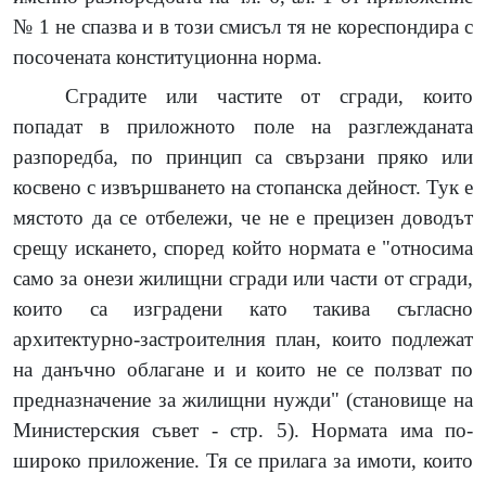
№ 1 не спазва и в този смисъл тя не кореспондира с
посочената конституционна норма.
Сградите или частите от сгради, които
попадат в приложното поле на разглежданата
разпоредба, по принцип са свързани пряко или
косвено с извършването на стопанска дейност. Тук е
мястото да се отбележи, че не е прецизен доводът
срещу искането, според който нормата е "относима
само за онези жилищни сгради или части от сгради,
които са изградени като такива съгласно
архитектурно-застроителния план, които подлежат
на данъчно облагане и и които не се ползват по
предназначение за жилищни нужди" (становище на
Министерския съвет - стр. 5). Нормата има по-
широко приложение. Тя се прилага за имоти, които