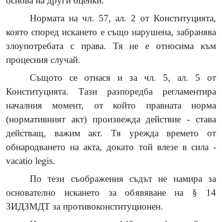
основа на други оценки.
Нормата на чл. 57, ал. 2 от Конституцията,
която според искането е също нарушена, забранява
злоупотребата с права. Тя не е относима към
процесния случай.
Същото се отнася и за чл. 5, ал. 5 от
Конституцията. Тази разпоредба регламентира
началния момент, от който правната норма
(нормативният акт) произвежда действие - става
действащ, важим акт. Тя урежда времето от
обнародването на акта, докато той влезе в сила -
vacatio legis.
По тези съображения съдът не намира за
основателно искането за обявяване на § 14
ЗИДЗМДТ за противоконституционен.