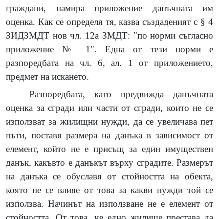
граждани, намира приложение данъчната им
оценка. Как се определя тя, казва създаденият с § 4
ЗИДЗМДТ нов чл. 12а ЗМДТ: "по норми съгласно
приложение № 1". Една от тези норми е
разпоредбата на чл. 6, ал. 1 от приложението,
предмет на искането.
Разпоредбата, като предвижда данъчната
оценка за сгради или части от сгради, които не се
използват за жилищни нужди, да се увеличава пет
пъти, поставя размера на данъка в зависимост от
елемент, който не е присъщ за един имуществен
данък, какъвто е данъкът върху сградите. Размерът
на данъка се обуславя от стойността на обекта,
която не се влияе от това за какви нужди той се
използва. Начинът на използване не е елемент от
стойността. От това, че едно жилище престава да