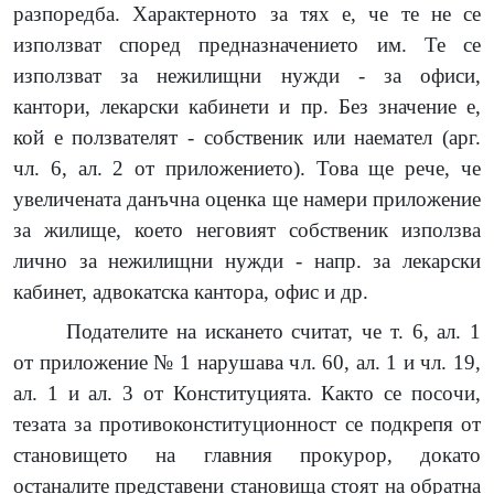
разпоредба. Характерното за тях е, че те не се
използват според предназначението им. Те се
използват за нежилищни нужди - за офиси,
кантори, лекарски кабинети и пр. Без значение е,
кой е ползвателят - собственик или наемател (арг.
чл. 6, ал. 2 от приложението). Това ще рече, че
увеличената данъчна оценка ще намери приложение
за жилище, което неговият собственик използва
лично за нежилищни нужди - напр. за лекарски
кабинет, адвокатска кантора, офис и др.
Подателите на искането считат, че т. 6, ал. 1
от приложение № 1 нарушава чл. 60, ал. 1 и чл. 19,
ал. 1 и ал. 3 от Конституцията. Както се посочи,
тезата за противоконституционност се подкрепя от
становището на главния прокурор, докато
останалите представени становища стоят на обратна