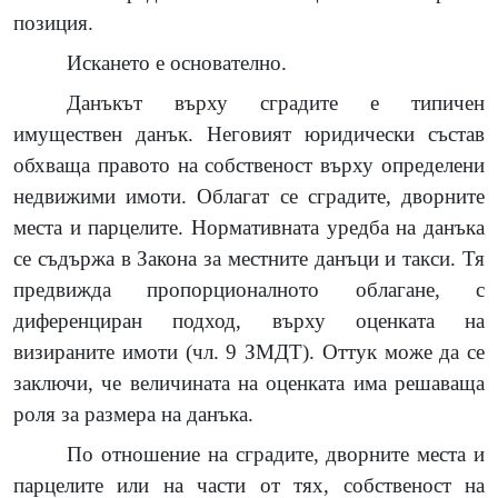
позиция.
Искането е основателно.
Данъкът върху сградите е типичен
имуществен данък. Неговият юридически състав
обхваща правото на собственост върху определени
недвижими имоти. Облагат се сградите, дворните
места и парцелите. Нормативната уредба на данъка
се съдържа в Закона за местните данъци и такси. Тя
предвижда пропорционалното облагане, с
диференциран подход, върху оценката на
визираните имоти (чл. 9 ЗМДТ). Оттук може да се
заключи, че величината на оценката има решаваща
роля за размера на данъка.
По отношение на сградите, дворните места и
парцелите или на части от тях, собственост на