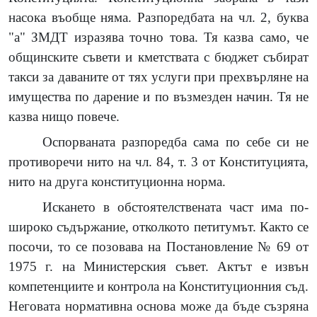
насока въобще няма. Разпоредбата на чл. 2, буква
"а" ЗМДТ изразява точно това. Тя казва само, че
общинските съвети и кметствата с бюджет събират
такси за даваните от тях услуги при прехвърляне на
имущества по дарение и по възмезден начин. Тя не
казва нищо повече.
Оспорваната разпоредба сама по себе си не
противоречи нито на чл. 84, т. 3 от Конституцията,
нито на друга конституционна норма.
Искането в обстоятелствената част има по-
широко съдържание, отколкото петитумът. Както се
посочи, то се позовава на Постановление № 69 от
1975 г. на Министерския съвет. Актът е извън
компетенциите и контрола на Конституционния съд.
Неговата нормативна основа може да бъде съзряна