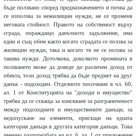
бъде ползвано според предназначението и почва да
се използва за нежилищни нужди, не се променя
неговата стойност. Правото на собственост върху
сграда, пораждащо данъчното задължение, има
един и същ обем както когато сградата се ползва за
жилищни нужди, така и когато тя не се ползва за
такива нужди. Дотолкова, доколкото промяната в
ползването може да доведе до различен доход от
обекта, този доход трябва да бъде предмет на друг
данък - подоходен. Отделното посочване в чл. 60,
ал. 1 от Конституцията на "доходи и имущество"
трябва да се схваща за изискване за разграниченост
между подоходните и имуществените данъци, за
недопускане на елементи, присъщи на едната
категория данъци в другата категория данъци. Това
именно разпоредбата на чл. 6, ал. 1 от приложение