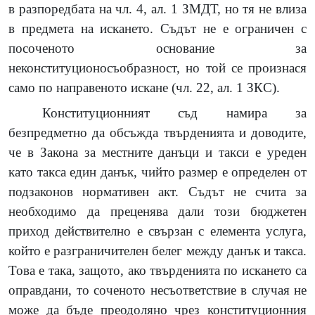
в разпоредбата на чл. 4, ал. 1 ЗМДТ, но тя не влиза
в предмета на искането. Съдът не е ограничен с
посоченото основание за
неконституционосъобразност, но той се произнася
само по направеното искане (чл. 22, ал. 1 ЗКС).
Конституционният съд намира за
безпредметно да обсъжда твърденията и доводите,
че в Закона за местните данъци и такси е уреден
като такса един данък, чийто размер е определен от
подзаконов нормативен акт. Съдът не счита за
необходимо да преценява дали този бюджетен
приход действително е свързан с елемента услуга,
който е разграничителен белег между данък и такса.
Това е така, защото, ако твърденията по искането са
оправдани, то соченото несъответствие в случая не
може да бъде преодоляно чрез конституционния