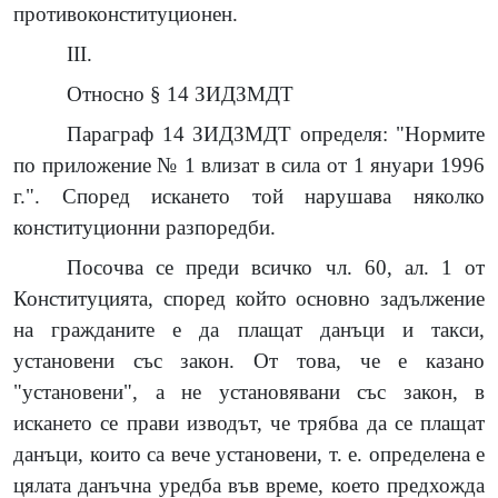
противоконституционен.
III.
Относно § 14 ЗИДЗМДТ
Параграф 14 ЗИДЗМДТ определя: "Нормите
по приложение № 1 влизат в сила от 1 януари 1996
г.". Според искането той нарушава няколко
конституционни разпоредби.
Посочва се преди всичко чл. 60, ал. 1 от
Конституцията, според който основно задължение
на гражданите е да плащат данъци и такси,
установени със закон. От това, че е казано
"установени", а не установявани със закон, в
искането се прави изводът, че трябва да се плащат
данъци, които са вече установени, т. е. определена е
цялата данъчна уредба във време, което предхожда