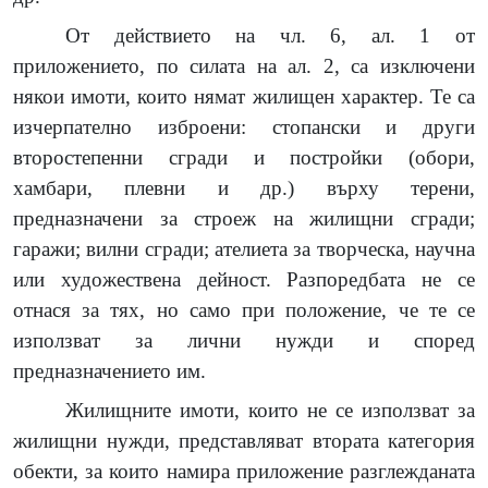
От действието на чл. 6, ал. 1 от
приложението, по силата на ал. 2, са изключени
някои имоти, които нямат жилищен характер. Те са
изчерпателно изброени: стопански и други
второстепенни сгради и постройки (обори,
хамбари, плевни и др.) върху терени,
предназначени за строеж на жилищни сгради;
гаражи; вилни сгради; ателиета за творческа, научна
или художествена дейност. Разпоредбата не се
отнася за тях, но само при положение, че те се
използват за лични нужди и според
предназначението им.
Жилищните имоти, които не се използват за
жилищни нужди, представляват втората категория
обекти, за които намира приложение разглежданата