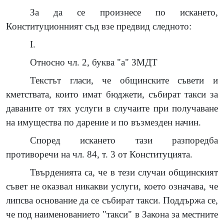
За да се произнесе по искането,
Конституционният съд взе предвид следното:
I.
Относно чл. 2, буква "а" ЗМДТ
Текстът гласи, че общинските съвети и
кметствата, които имат бюджети, събират такси за
даваните от тях услуги в случаите при получаване
на имущества по дарение и по възмезден начин.
Според искането тази разпоредба
противоречи на чл. 84, т. 3 от Конституцията.
Твърденията са, че в тези случаи общинският
съвет не оказвал никакви услуги, което означава, че
липсва основание да се събират такси. Поддържа се,
че под наименованието "такси" в Закона за местните