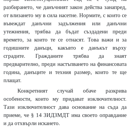
разбирането, че данъчният закон действа занапред,
от влизането му в сила насетне. Нормите, с които се
въвеждат данъчни задължения или данъчни
утежнения, трябва да бъдат създадени преди
времето, за които те се отнасят. Това важи и за
годишните данъци, какъвто е данъкът върху
сградите. Гражданите трябва да знаят
предварително, преди настъпването на финансовата
година, данъците и техния размер, които те ще
плащат.
Конкретният случай обаче разкрива
особености, които му придават изключителност.
Тази изключителност дава основание на съда да
приеме, че § 14 ЗИДЗМДТ има своето оправдание
и да отхвърли искането.