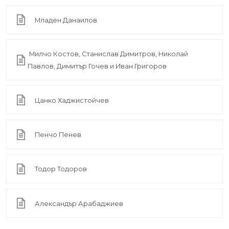
Младен Данаилов
Милчо Костов, Станислав Димитров, Николай
Павлов, Димитър Гочев и Иван Григоров
Цанко Хаджистойчев
Пенчо Пенев
Тодор Тодоров
Александър Арабаджиев