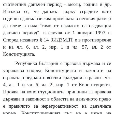
съответния данъчен период - месец, година и др.
Изтъква се, че данъкът върху сградите като
годишен данък изисква промяната в неговия размер
да влезе в сила "само от началото на следващия
данъчен период", в случая от 1 януари 1997 г.
Според искането § 14 ЗИДЗМДТ е в противоречие
и на чл. 6, ал. 2, изр. 1 и чл. 57, ал. 2 от
Конституцията.
Република България е правова държава и се
управлява според Конституцията и законите на
страната, пред които всички граждани са равни - чл.
4, ал. 1 и чл. 6, ал. 2, изр. 1 от Конституцията.
Проява на конституционните принципи за правова
държава и законност в областта на данъчното право
е правилото за неретроактивност на данъчната
норма. Конституционният съд не е чужд на