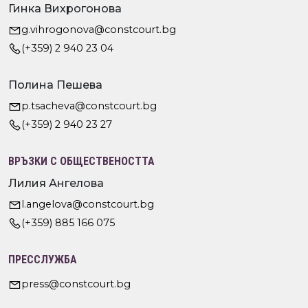
Гинка Вихрогонова
g.vihrogonova@constcourt.bg
(+359) 2 940 23 04
Полина Пешева
p.tsacheva@constcourt.bg
(+359) 2 940 23 27
ВРЪЗКИ С ОБЩЕСТВЕНОСТТА
Лилия Ангелова
l.angelova@constcourt.bg
(+359) 885 166 075
ПРЕССЛУЖБА
press@constcourt.bg