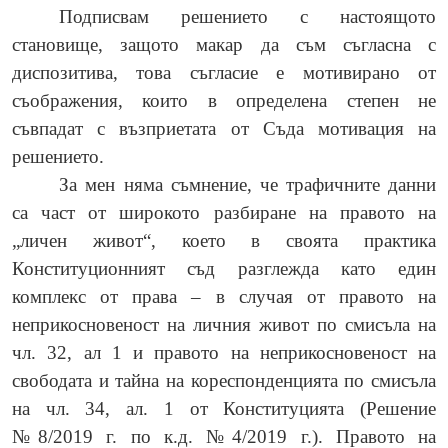
Подписвам решението с настоящото
становище, защото макар да съм съгласна с
диспозитива, това съгласие е мотивирано от
съображения, които в определена степен не
съвпадат с възприетата от Съда мотивация на
решението.
За мен няма съмнение, че трафичните данни
са част от широкото разбиране на правото на
„личен живот“, което в своята практика
Конституционният съд разглежда като един
комплекс от права – в случая от правото на
неприкосновеност на личния живот по смисъла на
чл. 32, ал 1 и правото на неприкосновеност на
свободата и тайна на кореспонденцията по смисъла
на чл. 34, ал. 1 от Конституцията (Решение
№8/2019 г. по к.д. №4/2019 г.). Правото на