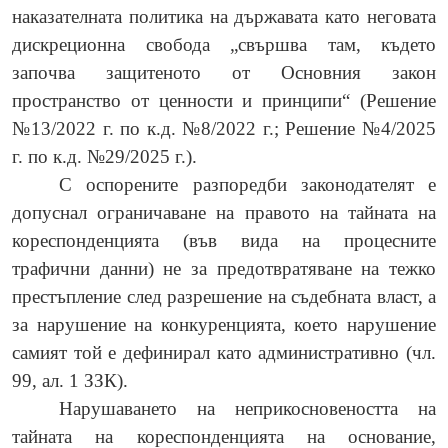
наказателната политика на държавата като неговата
дискреционна свобода „свършва там, където
започва защитеното от Основния закон
пространство от ценности и принципи“ (Решение
№13/2022 г. по к.д. №8/2022 г.; Решение №4/2025
г. по к.д. №29/2025 г.).
С оспорените разпоредби законодателят е
допуснал ограничаване на правото на тайната на
кореспонденцията (във вида на процесните
трафични данни) не за предотвратяване на тежко
престъпление след разрешение на съдебната власт, а
за нарушение на конкуренцията, което нарушение
самият той е дефинирал като административно (чл.
99, ал. 1 ЗЗК).
Нарушаването на неприкосновеността на
тайната на кореспонденцията на основание,