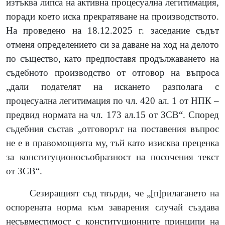
изтъква липса на активна процесуална легитимация,
поради което иска прекратяване на производството.
На проведено на 18.12.2025 г. заседание съдът
отменя определението си за даване на ход на делото
по същество, като предпоставя продължаването на
съдебното производство от отговор на въпроса
„
дали
подателят на искането разполага с
процесуална легитимация по чл.
420 ал. 1 от
НПК –
предвид нормата на чл.
173 ал.15 от ЗСВ
“
.
Според
съдебния състав
„
отговорът на поставения въпрос
не е в правомощията му, тъй като
изисква преценка
за конституционосъобразност на посочения текст
от ЗСВ
“.
Сезиращият съд твърди, че „
[
п
]
рилагането на
оспорената норма към заварения случай създава
несъвместимост с конституционните принципи на