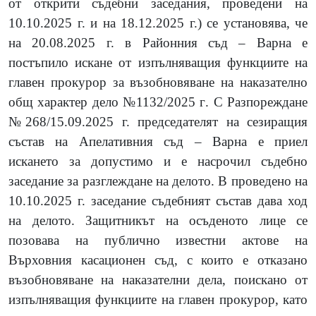
от открити съдебни заседания, проведени на
10.10.2025 г. и на 18.12.2025 г.
)
се установява, че
на 20.08.2025 г. в Районния съд – Варна е
постъпило искане от изпълняващия функциите на
главен прокурор за възобновяване на наказателно
общ характер дело
№1132/2025
г
. С Разпореждане
№268/15.09.2025 г. председателят на сезиращия
състав на Апелативния съд – Варна е приел
искането за допустимо и е насрочил съдебно
заседание за разглеждане на делото. В проведено на
10.10.2025 г. заседание съдебният състав дава ход
на делото. Защитникът на осъденото лице се
позовава на публично известни актове на
Върховния касационен съд, с които е отказано
възобновяване на наказателни дела, поискано от
изпълняващия функциите на главен прокурор, като