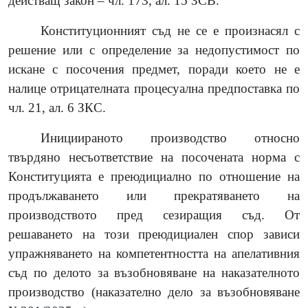
действащ закон –
чл. 173, ал. 15
ЗСВ
.
Конституционният съд не се е произнасял с
решение или с определение за недопустимост по
искане с посочения предмет, поради което не е
налице отрицателната
процесуална предпоставка по
чл. 21, ал. 6 ЗКС.
Инициираното производство относно
твърдяно несъответствие на посочената норма с
Конституцията е преюдициално по отношение на
продължаването или прекратяването на
производството пред сезиращия съд. От
решаването на този преюдициален спор зависи
упражняването на компетентността на апелативния
съд по делото за възобновяване на наказателното
производство
(
наказателно дело за възобновяване