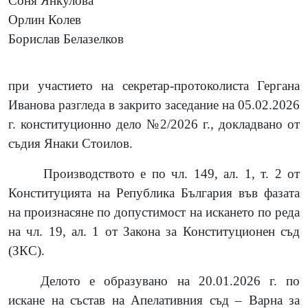
Соня Янкулова
Орлин Колев
Борислав Белазелков
при участието на секретар-протоколиста Гергана
Иванова разгледа в закрито заседание на
05
.
02
.2026
г. конституционно дело №
2
/2026 г., докладвано от
съдия Янаки Стоилов.
Производството е по чл.
149, ал. 1, т. 2 от
Конституцията на Република България във фазата
на произнасяне по допустимост на искането по реда
на чл. 19, ал. 1 от Закона за Конституционен съд
(ЗКС).
Делото е образувано на 20.01.2026 г. по
искане на състав на Апелативния съд – Варна за