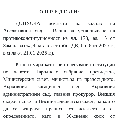
О П Р Е Д Е Л И:
ДОПУСКА искането на
състав на
Апелативния съд – Варна за установяване на
противоконституционност на
чл. 173, ал. 15 от
Закона за съдебната власт
(
обн. ДВ, бр. 6 от 2025 г.,
в сила от 21.01.2025 г.
)
.
Конституира като заинтересувани институции
по делото: Народното събрание, президента,
Министерския съвет, министъра на правосъдието,
Върховния касационен съд, Върховния
административен съд, главния прокурор, Висшия
съдебен съвет и Висшия адвокатски съвет, на които
да се изпратят преписи от искането и от
определението, като в 30-дневен срок от