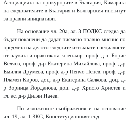
Асоциацията на прокурорите в България, Камарата
на следователите в България и Българския институт
за правни инициативи.
На основание чл. 20а, ал. 3 ПОДКС следва да
бъдат поканени да дадат писмено правно мнение по
предмета на делото следните изтъкнати специалисти
от науката и практиката: член-кор. проф. д.н. Борис
Велчев, проф. д-р Екатерина Михайлова, проф. д-р
Емилия Друмева, проф. д-р Пенчо Пенев, проф. д-р
Пламен Киров, доц. д-р Екатерина Салкова,
доц. д-
р Зорница Йорданова
, доц. д-р Христо Христев и
гл. ас. д-р Дилян Начев.
По изложените съображения и на основание
чл. 19, ал. 1 ЗКС, Конституционният съд