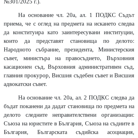
№301/2025 г.
)
.
На основание чл. 20а, ал. 1 ПОДКС Съдът
приема, че с оглед на предмета на искането следва
да конституира като заинтересувани институции,
които да представят становища по делото:
Народното събрание, президента, Министерския
съвет, министъра на правосъдието, Върховния
касационен съд, Върховния административен съд,
главния прокурор, Висшия съдебен съвет и Висшия
адвокатски съвет.
На основание чл. 20а, ал. 2 ПОДКС следва да
бъдат поканени да дадат становища по предмета на
делото следните неправителствени организации:
Съюза на юристите в България, Съюза на съдиите в
България, Българската съдийска асоциация,