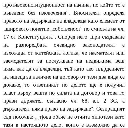
противоконституционност на начина, по който то е
въведено без изключения“. Вносителят определя
правото на задържане на владелеца като елемент от
„широкото понятие „собственост“ по смисъла на чл.
17 от Конституцията“. Според него „при създаване
на разпоредбата очевидно законодателят е
изхождал от житейската логика, че наемателят или
заемодателят за послужване на недвижима вещ
няма как да са владелци, тъй като ако твърдението
на ищеца за наличие на договор от тези два вида се
докаже, то ответникът по делото ще е получил
власт върху вещта по силата на договор и това го
прави държател съгласно чл. 68, ал. 2 ЗС, а
държателят няма право на задържане“. Сезиращият
съд посочва: „[т]ова обаче не отчита хипотези като
тази в настоящото дело, които е възможно да се