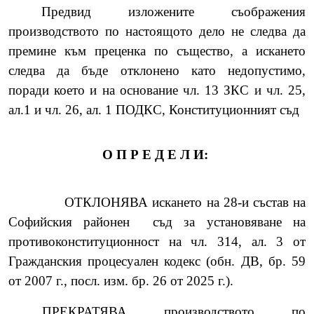
Предвид изложените съображения
производството по настоящото дело не следва да
премине към преценка по същество, а искането
следва да бъде отклонено като недопустимо,
поради което и на основание чл. 13 ЗКС и чл. 25,
ал.1 и чл. 26, ал. 1 ПОДКС, Конституционният съд
О П Р Е Д Е Л И:
ОТКЛОНЯВА искането на 28-и състав на
Софийския районен
съд за установяване на
противоконституционност на чл. 314, ал. 3
от
Гражданския процесуален кодекс (обн. ДВ, бр. 59
от 2007 г., посл. изм. бр. 26 от 2025 г.)
.
ПРЕКРАТЯВА производството по