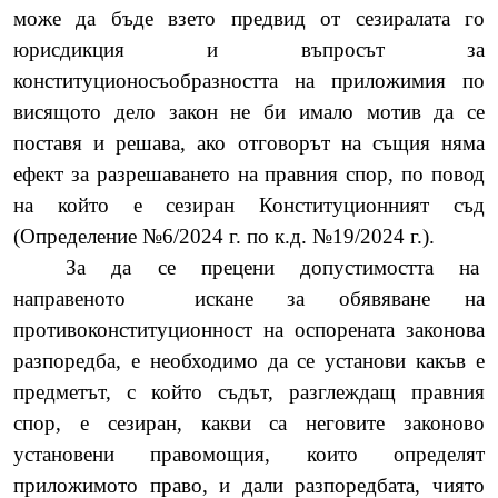
може да бъде взето предвид от сезиралата го
юрисдикция и въпросът за
конституционосъобразността на приложимия по
висящото дело закон не би имало мотив да се
поставя и решава, ако отговорът на същия няма
ефект за разрешаването на правния спор, по повод
на който е сезиран Конституционният съд
(Определение №6/2024 г. по к.д. №19/2024 г.).
За да се прецени
допустимостта на
направеното
искане за обявяване на
противоконституционност на оспорената законова
разпоредба,
е необходимо да се установи какъв е
предметът, с който съдът, разглеждащ правния
спор, е сезиран, какви са неговите законово
установени правомощия, които определят
приложимото право, и дали разпоредбата, чиято