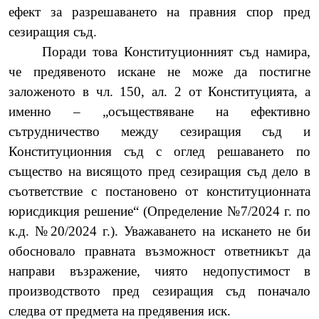
ефект за разрешаването на правния спор пред
сезиращия съд.
Поради това
Конституционният съд намира,
че предявеното искане не може да постигне
заложеното в чл. 150, ал. 2 от Конституцията, а
именно – „осъществяване на ефективно
сътрудничество между сезиращия съд и
Конституционния съд с оглед решаването по
същество на висящото пред сезиращия съд дело в
съответствие с постановено от конституционната
юрисдикция решение“ (
Определение
№
7/2024 г. по
к.д. №20/2024 г.). Уважаването на искането не би
обосновало правната възможност ответникът да
направи възражение, чиято недопустимост в
производството пред сезиращия съд поначало
следва от предмета на предявения иск.