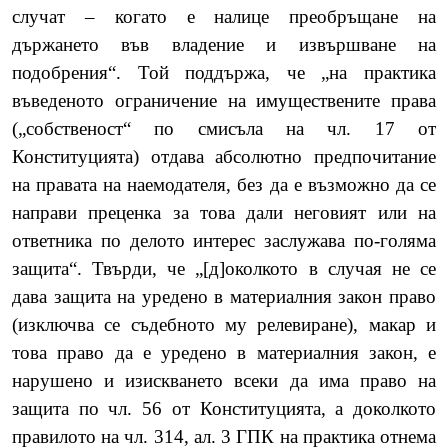
случат – когато е налице преобръщане на
държането във владение и извършване на
подобрения“. Той поддържа, че „на практика
въведеното ограничение на имуществените права
(„собственост“ по смисъла на чл. 17 от
Конституцията) отдава абсолютно предпочитание
на правата на наемодателя, без да е възможно да се
направи преценка за това дали неговият или на
ответника по делото интерес заслужава по-голяма
защита“. Твърди, че „[д]околкото в случая не се
дава защита на уредено в материалния закон право
(изключва се съдебното му релевиране), макар и
това право да е уредено в материалния закон, е
нарушено и изискването всеки да има право на
защита по чл. 56 от Конституцията, а доколкото
правилото на чл. 314, ал. 3 ГПК на практика отнема