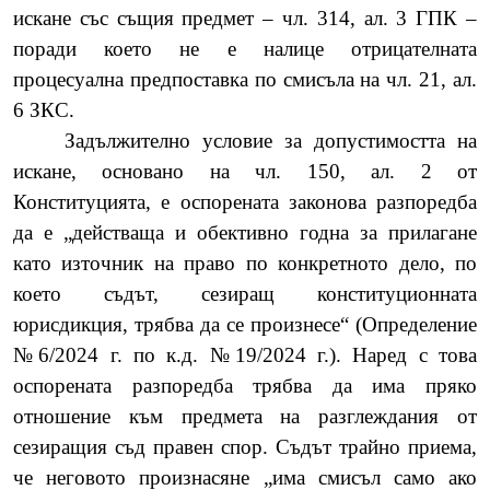
искане със същия предмет – чл. 314, ал. 3 ГПК –
поради което не е налице отрицателната
процесуална предпоставка по смисъла на чл.
21, ал.
6 ЗКС.
Задължително условие за допустимостта на
искане, основано на чл.
150, ал. 2 от
Конституцията, е оспорената законова разпоредба
да е „действаща и обективно годна за прилагане
като източник на право по конкретното дело, по
което съдът, сезиращ конституционната
юрисдикция, трябва да се произнесе“ (
Определение
№6/2024 г. по к.д. №19/2024 г.). Наред с това
оспорената разпоредба трябва да има пряко
отношение към предмета на разглеждания от
сезиращия съд правен спор. Съдът трайно приема,
че неговото произнасяне „има смисъл само ако