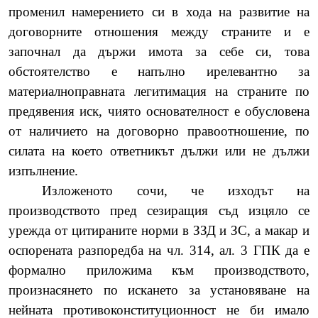
променил намерението си в хода на развитие на
договорните отношения между страните и е
започнал да държи имота за себе си, това
обстоятелство е напълно ирелевантно за
материалноправната легитимация на страните по
предявения иск, чиято основателност е обусловена
от наличието на договорно правоотношение, по
силата на което ответникът дължи или не дължи
изпълнение.
Изложеното сочи, че изходът на
производството пред сезиращия съд изцяло се
урежда от цитираните норми в ЗЗД и ЗС, а макар и
оспорената разпоредба на чл. 314, ал. 3 ГПК да е
формално приложима към производството,
произнасянето по искането за установяване на
нейната противоконституционност не би имало