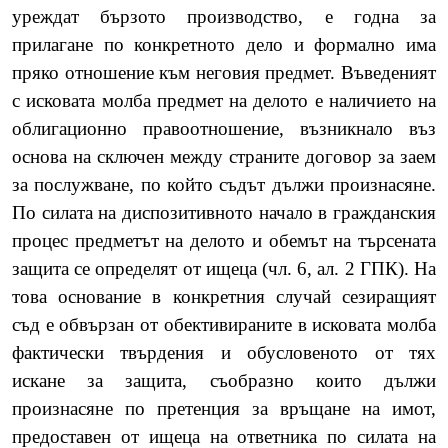
уреждат бързото производство, е годна за
прилагане по конкретното дело и формално има
пряко отношение към неговия предмет. Въведеният
с исковата молба предмет на делото е наличието на
облигационно правоотношение, възникнало въз
основа на сключен между страните договор за заем
за послужване, по който съдът дължи произнасяне.
По силата на диспозитивното начало в гражданския
процес предметът на делото и обемът на търсената
защита се определят от ищеца (чл. 6, ал. 2 ГПК). На
това основание в конкретния случай сезиращият
съд е обвързан от обективираните в исковата молба
фактически твърдения и обусловеното от тях
искане за защита, съобразно които дължи
произнасяне по претенция за връщане на имот,
предоставен от ищеца на ответника по силата на