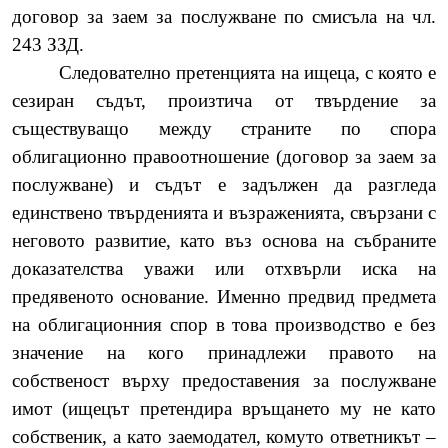
договор за заем за послужване по смисъла на чл.
243 ЗЗД.
Следователно претенцията на ищеца, с която е
сезиран съдът, произтича от твърдение за
съществуващо между страните по спора
облигационно правоотношение (договор за заем за
послужване) и съдът е задължен да разгледа
единствено твърденията и възраженията, свързани с
неговото развитие, като въз основа на събраните
доказателства уважи или отхвърли иска на
предявеното основание. Именно предвид предмета
на облигационния спор в това производство е без
значение на кого принадлежи правото на
собственост върху предоставения за послужване
имот (ищецът претендира връщането му не като
собственик, а като заемодател, комуто ответникът –