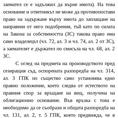
заемател се е задължил да върне имота). На това
основание и ответникът не може да противопостави
право на задържане върху имота до заплащане на
направени от него подобрения, тъй като по силата
на Закона за собствеността (ЗС) такова право има
само владелецът (чл. 72, ал. 3 и чл.
74, ал. 2 от ЗС),
а заемателят е държател по смисъла на чл. 68, ал. 2
ЗС.
С оглед на предмета на производството пред
сезиращия съд, оспорената разпоредба на чл. 314,
ал. 3 ГПК по същество само установява едно
правно положение, което следва от естеството на
правния спор за връщане на вещ, получена на
облигационно основание. Във връзка с това е
необходимо да се съобрази и общата разпоредба на
чл. 131, ал. 2, т. 5 ГПК, която предвижда, че в