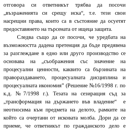
отговора си ответникът трябва да посочи
„възраженията си срещу иска“, т.е. тези свои
насрещни права, които са в състояние да осуетят
предоставянето на търсената от ищеца защита.
Следва също да се посочи, че уредбата на
възможността дадена претенция да бъде предявена
за разглеждане в едно или друго производство се
основава на
„съображения със значение на
процесуални ценности, каквито са бързината на
правораздаването, процесуалната дисциплина и
процесуалната икономия” (Решение №16/1998 г. по
к.д. №7/1998 г.).
Тезата на сезиращия съд за
„трансформация на държането във владение“
е
неотносима към предмета на делото, рамките на
който са очертани от исковата молба. Дори да се
приеме, че ответникът по гражданското дело е