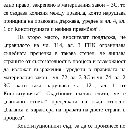
едно право, закрепено в материалния закон – ЗС, то
се създава колизия между правила, която нарушава
принципа на правовата държава, уреден в чл.
4, ал.
1 от Конституцията и нейния преамбюл“.
На второ място, вносителят поддържа, че
„правилото на чл. 314, ал. 3 ГПК ограничава
съдебната преценка в такава степен, че лишава
страните от състезателност в процеса и възможност
да изложат възражения, уредени в правилата на
материалния закон - чл. 72, ал. 3 ЗС и чл. 74, ал. 2
ЗС, като така нарушава чл. 121, ал. 1 от
Конституцията“. Съдебният състав счита, че е
„напълно отнета“ преценката на съда относно
„баланса и характера на правата на двете страни в
процеса“.
Конституционният съд, за да се произнесе по