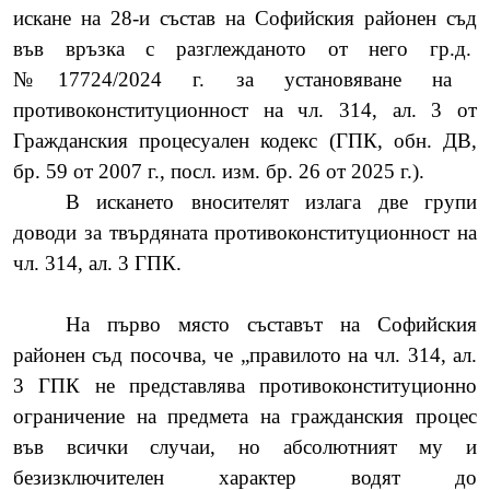
искане на 28-и състав на Софийския районен съд
във връзка с разглежданото от него гр.д.
№17724/2024 г. за установяване на
противоконституционност на чл.
314, ал. 3 от
Гражданския процесуален кодекс (ГПК, обн. ДВ,
бр. 59 от 2007
г., посл. изм. бр. 26 от 2025 г.).
В искането вносителят излага две групи
доводи за твърдяната противоконституционност на
чл. 314, ал. 3 ГПК.
На първо място съставът на Софийския
районен съд посочва, че „правилото на чл. 314, ал.
3 ГПК не представлява противоконституционно
ограничение на предмета на гражданския процес
във всички случаи, но абсолютният му и
безизключителен характер водят до