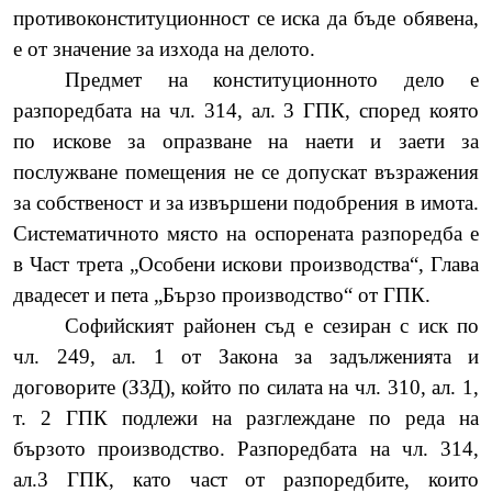
противоконституционност се иска да бъде обявена,
е от значение за изхода на делото.
Предмет на конституционното дело е
разпоредбата на чл. 314, ал. 3 ГПК, според която
по искове за опразване на наети и заети за
послужване помещения не се допускат възражения
за собственост и за извършени подобрения в имота.
Систематичното място на оспорената разпоредба е
в
Част трета „Особени искови производства“, Глава
двадесет и пета „Бързо производство“ от ГПК.
Софийският районен съд е сезиран с иск по
чл. 249, ал. 1 от Закона за задълженията и
договорите (ЗЗД), който по силата на чл. 310, ал. 1,
т. 2 ГПК подлежи на разглеждане по реда на
бързото производство. Разпоредбата на чл. 314,
ал.3 ГПК, като част от разпоредбите, които