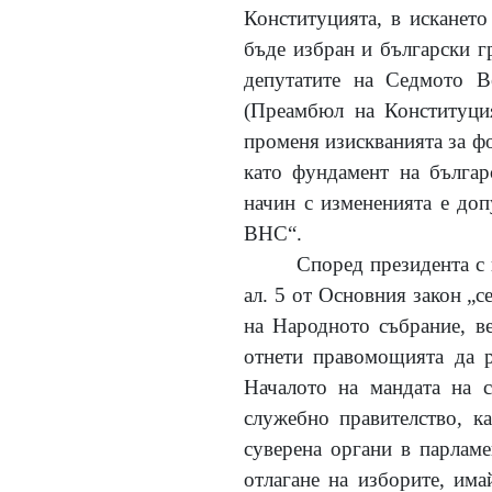
Конституцията, в искането
бъде избран и български г
депутатите на Седмото В
(Преамбюл на Конституция
променя изискванията за ф
като фундамент на българ
начин с измененията е доп
ВНС“.
Според президента с 
ал. 5 от Основния закон „с
на Народното събрание, в
отнети правомощията да р
Началото на мандата на с
служебно правителство, к
суверена органи в парлам
отлагане на изборите, има