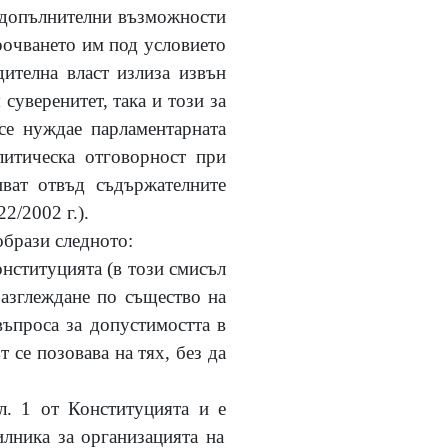
а допълнителни възможности
срочването им под условието
дителна власт излиза извън
суверенитет, така и този за
 се нуждае парламентарната
литическа отговорност при
ват отвъд съдържателните
2/2002 г.).
образи следното:
Конституцията (в този смисъл
разглеждане по същество на
въпроса за допустимостта в
 се позовава на тях, без да
л. 1 от Конституцията и е
илника за организацията на