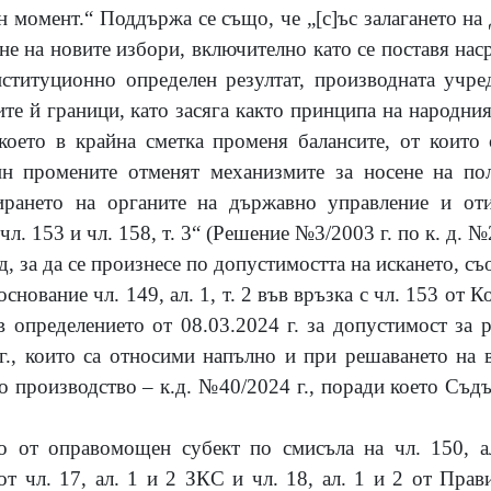
н момент.“ Поддържа се също, че „
[
с
]
ъс залагането н
не на новите избори, включително като се поставя на
ституционно определен резултат, производната учре
е й граници, като засяга както принципа на народния 
 което в крайна сметка променя балансите, от които
н промените отменят механизмите за носене на по
рането на органите на държавно управление и оти
л. 153 и чл. 158, т. 3“ (Решение №3/2003 г. по к. д. №2
, за да се произнесе по допустимостта на искането, съ
снование чл. 149, ал. 1, т. 2 във връзка с чл. 153 от 
в определението от 08.03.2024 г. за допустимост за 
г., които са относими напълно и при решаването на 
производство – к.д. №40/2024 г., поради което Съдът
о от оправомощен субект по смисъла на чл. 150, а
от чл. 17, ал. 1 и 2 ЗКС и чл. 18, ал. 1 и 2 от Прав