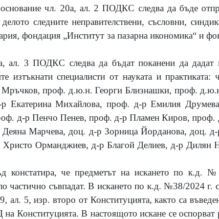
 основание чл. 20а, ал. 2 ПОДКС следва да бъде отп
делото следните неправителствени, съсловни, синди
ария, фондация „Институт за пазарна икономика“ и фо
а, ал. 3 ПОДКС следва да бъдат поканени да дадат
те изтъкнати специалисти от науката и практиката: ч
 Мръчков, проф. д.ю.н. Георги Близнашки, проф. д.ю.
-р Екатерина Михайлова, проф. д-р Емилия Друмева
оф. д-р Пенчо Пенев, проф. д-р Пламен Киров, проф. 
р Деяна Марчева, доц. д-р Зорница Йорданова, доц. д-
 Христо Орманджиев, д-р Благой Делиев, д-р Дилян Н
д констатира, че предметът на искането по к.д. №
о частично съвпадат. В искането по к.д. №38/2024 г. 
 99, ал. 5, изр. второ от Конституцията, както са въве
ИД на Конституцията. В настоящото искане се оспорват