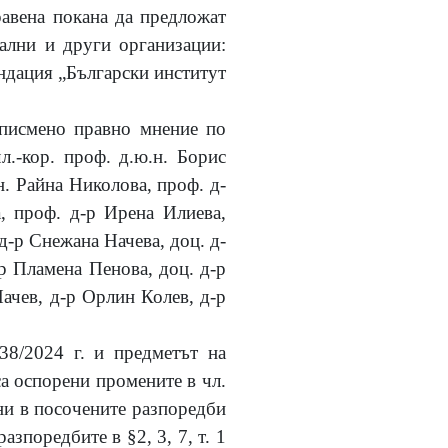
равена покана да предложат
кални и други организации:
ндация „Български институт
 писмено правно мнение по
л.-кор. проф. д.ю.н. Борис
н. Райна Николова, проф. д-
, проф. д-р Ирена Илиева,
д-р Снежана Начева, доц. д-
р Пламена Пенова, доц. д-р
ачев, д-р Орлин Колев, д-р
38/2024 г. и предметът на
са оспорени промените в чл.
дени в посочените разпоредби
 разпоредбите в
§2, 3, 7, т. 1