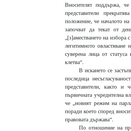
Вносителят поддържа, че 
представители прекратя
положение, че началото на 
започват да текат от де
„
[з]
аместването на избора с
легитимното овластяване н
суверена лица от статуса
клетва“.
В искането се застъп
последица несъгласуванос
представители, както и 
първичната учредителна вл
че „новият режим на парл
поради което според вносит
правовата държава“.
По отношение на про