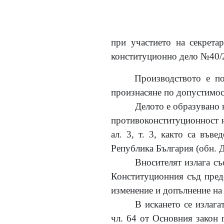
при участието на секрета
конституционно дело №40/20
Производството е по
произнасяне по допустимост
Делото е образувано н
противоконституционност на п
ал. 3, т. 3, както са във
Република България (обн. Д
Вносителят излага съ
Конституционния съд предс
изменение и допълнение на
В искането се излага
чл. 64 от Основния закон п