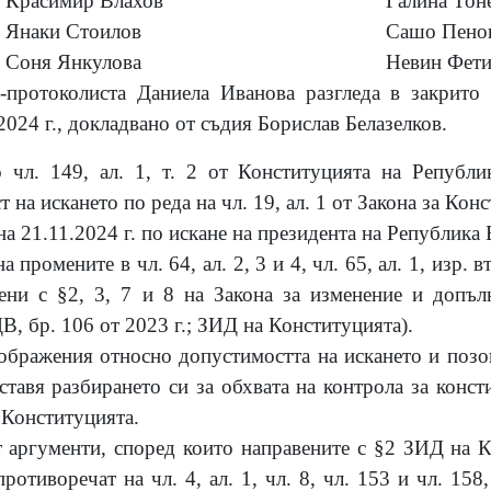
Красимир Влахов
Галина Тон
Янаки Стоилов
Сашо Пено
Соня Янкулова
Невин Фет
р-протоколиста Даниела Иванова разгледа в закрито 
24 г., докладвано от съдия Борислав Белазелков.
 чл. 149, ал. 1, т. 2 от Конституцията на Републи
 на искането по реда на чл. 19, ал. 1 от Закона за Кон
а 21.11.2024 г. по искане на президента на Република 
ромените в чл. 64, ал. 2, 3 и 4, чл. 65, ал. 1, изр. вт
едени с §2, 3, 7 и 8 на Закона за изменение и допъ
В, бр. 106 от 2023 г.; ЗИД на Конституцията).
ображения относно допустимостта на искането и позов
тавя разбирането си за обхвата на контрола за конст
 Конституцията.
т аргументи, според които направените с §2 ЗИД на 
ротиворечат на чл. 4, ал. 1, чл. 8, чл. 153 и чл. 158,