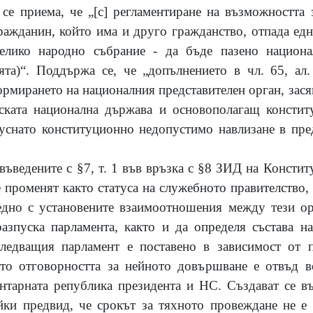
 се приема, че „
[с]
регламентиране на възможността з
ражданин, който има и друго гражданство, отпада едн
елико народно събрание - да бъде пазено национ
та)“. Поддържа се, че „допълнението в чл. 65, ал.
ормирането на националния представителен орган, зася
ската национална държава и основополагащ консти
уснато конституционно недопустимо навлизане в пре
въведените с §7, т. 1 във връзка с §8 ЗИД на Констит
е променят както статуса на служебното правителство, 
едно с установените взаимоотношения между тези ор
азпуска парламента, както и да определя състава на
ледващия парламент е поставено в зависимост от 
ато отговорността за нейното довършване е отвъд в
ентарната република президента и НС. Създават се в
йки предвид, че срокът за тяхното провеждане не е