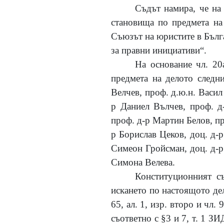
Съдът намира, че на
становища по предмета на 
Съюзът на юристите в Бълг
за правни инициативи“.
На основание чл. 20
предмета на делото следни
Велчев, проф. д.ю.н. Васил
р Даниел Вълчев, проф. д
проф. д-р Мартин Белов, пр
р Борислав Цеков, доц. д-
Симеон Гройсман, доц. д-р
Симона Велева.
Конституционният съ
искането по настоящото дел
65, ал. 1, изр. второ и чл.
съответно с §3 и 7, т. 1 З