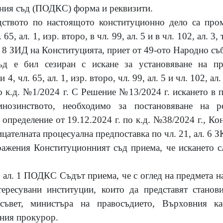
ния съд (ПОДКС) форма и реквизити.
ството по настоящото конституционно дело са проме
 65, ал. 1, изр. второ, в чл. 99, ал. 5 и в чл. 102, ал. 3
и 8
ЗИД на Конституцията, приет от 49-ото Народно съ
ъд е бил сезиран с искане за установяване на пр
 4, чл. 65, ал. 1, изр. второ, чл. 99, ал. 5 и чл. 102, ал.
 к.д. №1/2024 г. С Решение №13/2024 г. искането в п
мнозинството, необходимо за постановяване на 
определение от 19.12.2024 г. по к.д. №38/2024 г., К
ицателната процесуална предпоставка по чл. 21, ал. 6 З
ажения Конституционният съд приема, че искането сл
, ал. 1 ПОДКС Съдът приема, че с оглед на предмета н
тересувани институции, които да представят стано
съвет, министъра на правосъдието, Върховния к
вния прокурор.