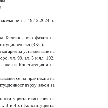
ева
в
и
заседание на 1
9
.12.2024 г.
ка България във фазата на
ституционен съд (ЗКС).
България за установяване на
оро, чл. 99, ал. 5 и чл. 102,
лнение на Конституцията на
авайки се на практиката на
итуционност върху закон за
Конституцията изменения на
 т. 3 и 4 от Конституцията.