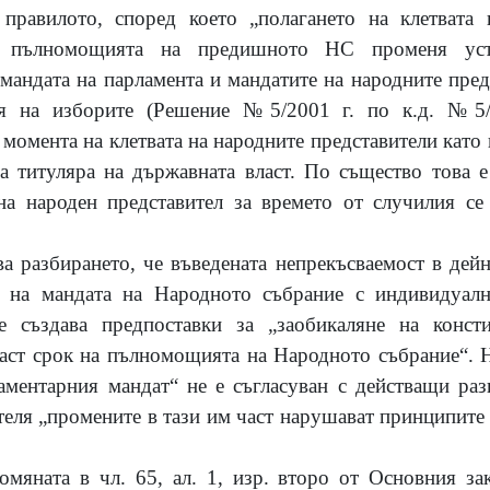
правилото, според което „полагането на клетвата
ва пълномощията на предишното НС променя уст
мандата на парламента и мандатите на народните пред
ня на изборите (Решение №5/2001 г. по к.д. №5/2
 момента на клетвата на народните представители като
а титуляра на държавната власт. По същество това 
 на народен представител за времето от случилия се
ва разбирането, че въведената непрекъсваемост в дейн
т на мандата на Народното събрание с индивидуал
че създава предпоставки за „заобикаляне на конст
аст срок на пълномощията на Народното събрание“. 
аментарния мандат“ не е съгласуван с действащи раз
еля „промените в тази им част нарушават принципите 
мяната в чл. 65, ал. 1, изр. второ от Основния за