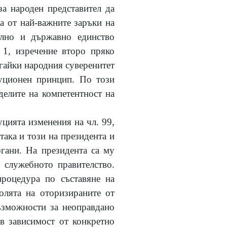
а народен представител да
а от най-важните заръки на
ално и държавно единство
 1, изречение второ пряко
гайки народния суверенитет
туционен принцип. По този
делите на компетентност на
уцията изменения на чл. 99,
така и този на президента и
гани. На президента са му
 служебното правителство.
процедура по съставяне на
олята на оторизираните от
ъзможности за неоправдано
 в зависимост от конкретно