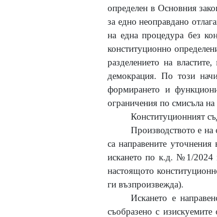
определен в Основния зако
за едно неоправдано отлага
на една процедура без кон
конституционно определенит
разделението на властите,
демокрация. По този начи
формирането и функциони
ограничения по смисъла на ч
Конституционният съд
Производството е на о
са направените уточнения 
искането по к.д. №1/2024 
настоящото конституционно 
ги възпроизвежда).
Искането е направен
съобразено с изискуемите 