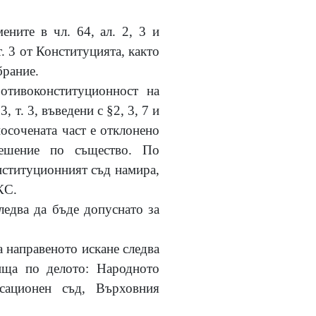
ните в чл. 64, ал. 2, 3 и
, т. 3 от Конституцията, както
брание.
отивоконституционност на
 3, т. 3, въведени с §2, 3, 7 и
осочената част е отклонено
решение по същество. По
онституционният съд намира,
КС.
едва да бъде допуснато за
а направеното искане следва
вища по делото: Народното
асационен съд, Върховния