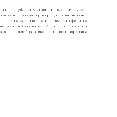
ията на Република България по следния въпрос:
 допуска ли главният прокурор, осъществявайки
азване на законността във всички сфери на
азпоредбата на чл. 145, ал. 1, т. 3 в частта
 Закона за съдебната власт като противоречаща