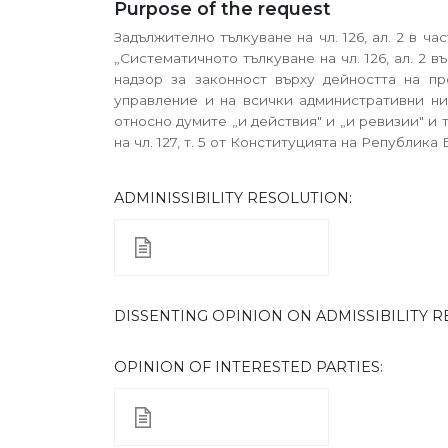
Purpose of the request
Задължително тълкуване на чл. 126, ал. 2 в ч
„Систематичното тълкуване на чл. 126, ал. 2 
надзор за законност върху дейността на п
управление и на всички административни нива
относно думите „и действия" и „и ревизии" и 
на чл. 127, т. 5 от Конституцията на Република
ADMINISSIBILITY RESOLUTION:
DISSENTING OPINION ON ADMISSIBILITY R
ОPINION OF INTERESTED PARTIES: