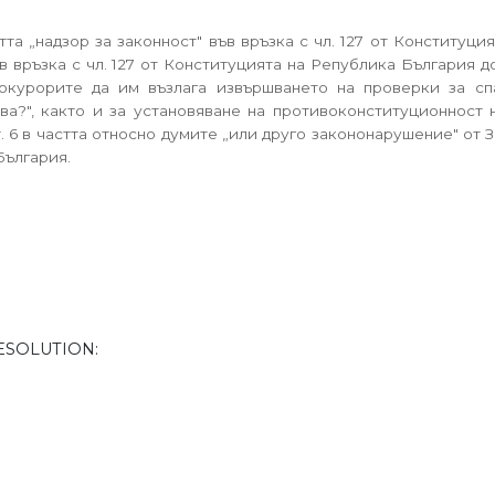
астта „надзор за законност" във връзка с чл. 127 от Конституц
във връзка с чл. 127 от Конституцията на Република България
рокурорите да им възлага извършването на проверки за сп
?", както и за установяване на противоконституционност на р
т. 6 в частта относно думите „или друго закононарушение" от
 България.
ESOLUTION: