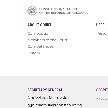
ABOUT COURT
USEFU
Composition
Person
Members of the Court
Competencies
History
SECRETARY GENERAL
SECRE
Nadezhda Milkovska
sec
n.milkovska@constcourt.bg