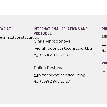
TARIAT
INTERNATIONAL RELATIONS AND
PU
PROTOCOL
Li
retariat@constcourt.bg
Ginka Vihrogonova
g.vihrogonova@constcourt.bg
(+359) 2 940 23 04
PR
Polina Pesheva
p.tsacheva@constcourt.bg
(+359) 2 940 23 27