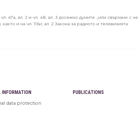
 47а, ал. 2 и чл. 48, ал. 3 досежно думите ,,или свързани с н
 както и на чл. 116и, ал. 2 Закона за радиото и телевизията
L INFORMATION
PUBLICATIONS
al data protection