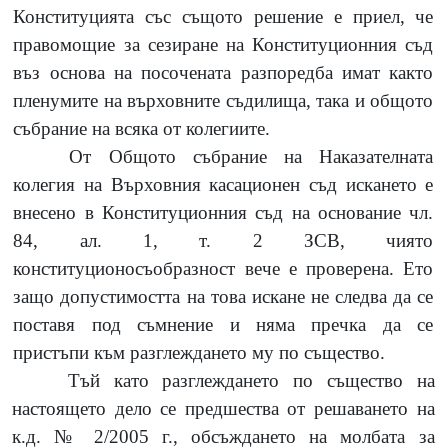
Конституцията със същото решение е приел, че
правомощие за сезиране на Конституционния съд
въз основа на посочената разпоредба имат както
пленумите на върховните съдилища, така и общото
събрание на всяка от колегиите.
От Общото събрание на Наказателната
колегия на Върховния касационен съд искането е
внесено в Конституционния съд на основание чл.
84,
ал.
1,
т.
2
ЗСВ, чиято
конституционосъобразност вече е проверена. Ето
защо допустимостта на това искане не следва да се
поставя под съмнение и няма пречка да се
пристъпи към разглеждането му по същество.
Тъй като разглеждането по същество на
настоящето дело се предшества от решаването на
к.д.
№ 2/2005
г., обсъждането на молбата за