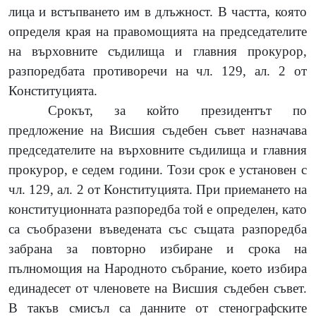
лица и встъпването им в длъжност. В частта, която
определя края на правомощията на председателите
на върховните съдилища и главния прокурор,
разпоредбата противоречи на чл.
129,
ал.
2
от
Конституцията.
Срокът, за който президентът по
предложение на Висшия съдебен съвет назначава
председателите на върховните съдилища и главния
прокурор, е седем години. Този срок е установен с
чл.
129,
ал.
2
от Конституцията. При приемането на
конституционната разпоредба той е определен, като
са съобразени въведената със същата разпоредба
забрана за повторно избиране и срока на
пълномощия на Народното събрание, което избира
единадесет от членовете на Висшия съдебен съвет.
В такъв смисъл са данните от стенографските