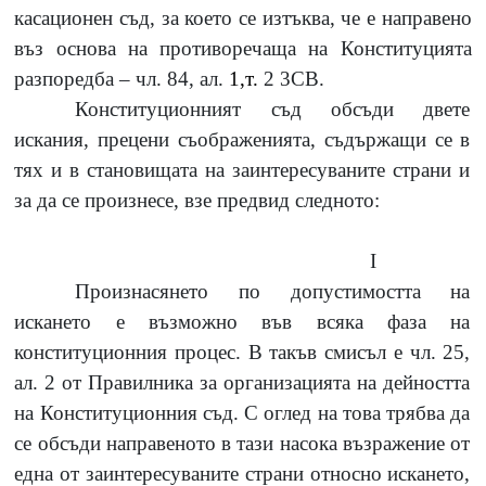
касационен съд, за което се изтъква, че е направено
въз основа на противоречаща на Конституцията
разпоредба – чл.
84,
ал.
1,т.
2 3СВ.
Конституционният съд обсъди двете
искания, прецени съображенията, съдържащи се в
тях и в становищата на заинтересуваните страни и
за да се произнесе, взе предвид следното:
I
Произнасянето по допустимостта на
искането е възможно във всяка фаза на
конституционния процес. В такъв смисъл е чл.
25,
ал.
2
от Правилника за организацията на дейността
на Конституционния съд. С оглед на това трябва да
се обсъди направеното в тази насока възражение от
една от заинтересуваните страни относно искането,