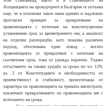
тези становища, както и в становището на
Асоциацията на прокурорите в България се изтъква
още, че в основния закон няма единен и надлежно
прогласен принцип за прекратяване на
правомощията с изтичане на конституционно
установения срок за времетраенето им, а анализът
на отделни разпоредби, като показва различен
подход, обосновава един извод
-
когато
правомощията се прекратяват с изтичане на
съответния срок, това се урежда изрично. Тъкмо
отсъствието на такава уредба за срока по чл.
129,
ал.
2
от Конституцията и необходимостта от
приемственост и стабилност, произтичаща от
характера на правомощията на тримата магистрати,
изключват прекратяването на правомощията им с
изтичането на срока.