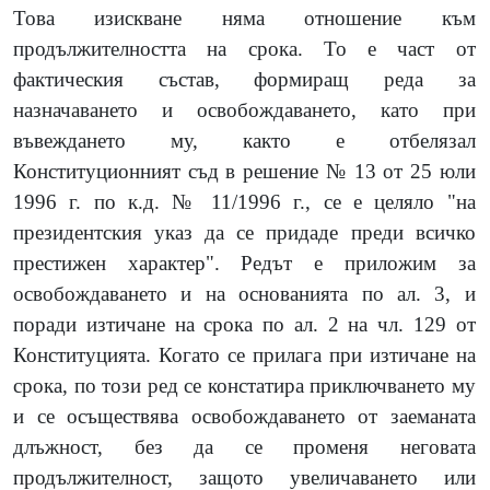
Това изискване няма отношение към
продължителността на срока. То е част от
фактическия състав, формиращ реда за
назначаването и освобождаването, като при
въвеждането му, както е отбелязал
Конституционният съд в решение
№ 13
от
25
юли
1996
г. по к.д.
№ 11/1996
г., се е целяло "на
президентския указ да се придаде преди всичко
престижен характер". Редът е приложим за
освобождаването и на основанията по ал.
3,
и
поради изтичане на срока по ал.
2
на чл.
129
от
Конституцията. Когато се прилага при изтичане на
срока, по този ред се констатира приключването му
и се осъществява освобождаването от заеманата
длъжност, без да се променя неговата
продължителност, защото увеличаването или