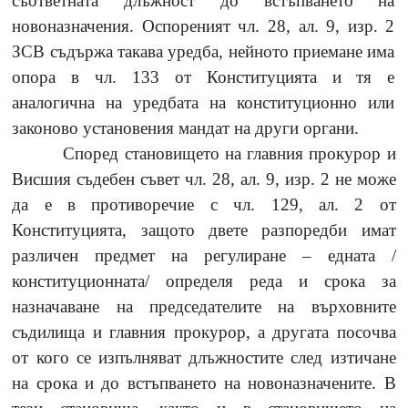
съответната длъжност до встъпването на
новоназначения. Оспореният чл.
28,
ал.
9,
изр.
2
ЗСВ съдържа такава уредба, нейното приемане има
опора в чл.
133
от Конституцията и тя е
аналогична на уредбата на конституционно или
законово установения мандат на други органи.
Според становището на главния прокурор и
Висшия съдебен съвет чл.
28,
ал.
9,
изр.
2
не може
да е в противоречие с чл.
129,
ал.
2
от
Конституцията, защото двете разпоредби имат
различен предмет на регулиране
–
едната /
конституционната/ определя реда и срока за
назначаване на председателите на върховните
съдилища и главния прокурор, а другата посочва
от кого се изпълняват длъжностите след изтичане
на срока и до встъпването на новоназначените. В