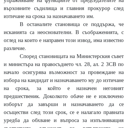
упражняване на функциите от председателите на
върховните съдилища и главния прокурор след
изтичане на срока за назначаването им.
В останалите становища се поддържа, че
исканията са неоснователни. В съображенията, с
оглед на които е направен този извод, има известно
различие.
Според становищата на Министерския съвет
и министъра на правосъдието чл.
28,
ал.
2
ЗСВ по
начало осигурява възможност за провеждане на
избора на кандидат и назначаването му до изтичане
на срока, за който е назначен неговият
предшественик. Доколкото обаче не е изключено
изборът да завърши и назначаването да се
осъществи след този срок, се е налагало правната
уредба да обхване и въпроса за изпълняващия