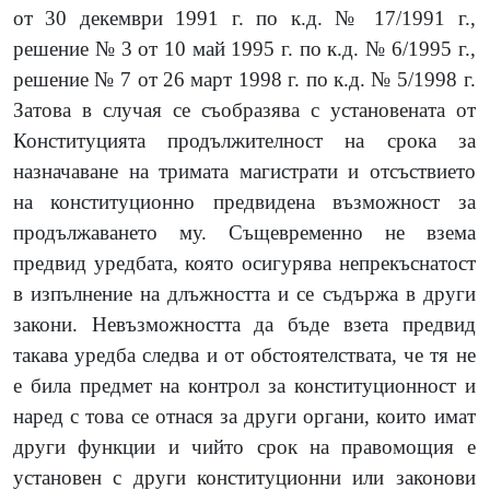
от
30
декември
1991
г. по к.д.
№ 17/1991
г.,
решение
№ 3
от
10
май
1995
г. по к.д.
№ 6/1995
г.,
решение
№ 7
от
26
март
1998
г. по к.д.
№ 5/1998
г.
Затова в случая се съобразява с установената от
Конституцията продължителност на срока за
назначаване на тримата магистрати и отсъствието
на конституционно предвидена възможност за
продължаването му. Същевременно не взема
предвид уредбата, която осигурява непрекъснатост
в изпълнение на длъжността и се съдържа в други
закони. Невъзможността да бъде взета предвид
такава уредба следва и от обстоятелствата, че тя не
е била предмет на контрол за конституционност и
наред с това се отнася за други органи, които имат
други функции и чийто срок на правомощия е
установен с други конституционни или законови