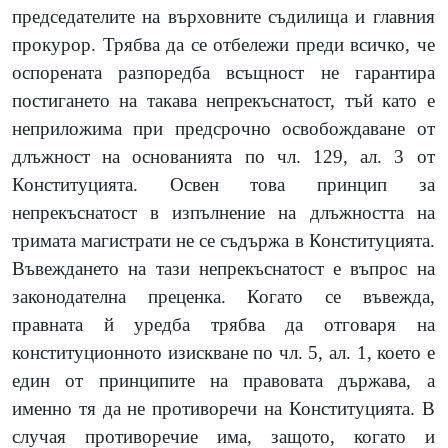
председателите на върховните съдилища и главния
прокурор. Трябва да се отбележи преди всичко, че
оспорената разпоредба всъщност не гарантира
постигането на такава непрекъснатост, тъй като е
неприложима при предсрочно освобождаване от
длъжност на основанията по чл.
129,
ал.
3
от
Конституцията. Освен това принцип за
непрекъснатост в изпълнение на длъжността на
тримата магистрати не се съдържа в Конституцията.
Въвеждането на тази непрекъснатост е въпрос на
законодателна преценка. Когато се въвежда,
правната й уредба трябва да отговаря на
конституционното изискване по чл.
5,
ал.
1,
което е
един от принципите на правовата държава, а
именно тя да не противоречи на Конституцията. В
случая противоречие има, защото, когато и