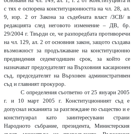
основани на чл.
149,
ал.
1,
т.
2
от Конституцията и
с тях е оспорена конституционността на чл.
28,
ал.
9,
изр.
2
от Закона за съдебната власт /ЗСВ/ в
редакцията след неговото изменение
–
ДВ, бр.
29/2004
г. Твърди се, че разпоредбата противоречи
на чл.
129,
ал.
2
от основния закон, защото създава
възможност за продължаване на конституционно
предвидения седемгодишен срок, за който се
назначават председателят на Върховния касационен
съд, председателят на Върховен административен
съд и главният прокурор.
С определения съответно от
25
януари
2005
г. и
10
март
2005
г. Конституционният съд е
допуснал исканията за разглеждане по същество и е
конституирал като заинтересувани страни
Народното събрание, президента, Министерския