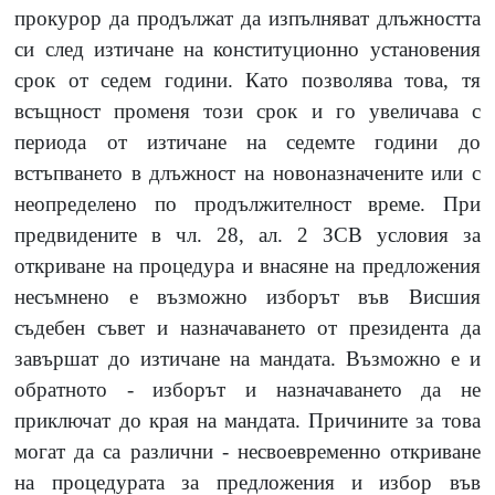
прокурор да продължат да изпълняват длъжността
си след изтичане на конституционно установения
срок от седем години. Като позволява това, тя
всъщност променя този срок и го увеличава с
периода от изтичане на седемте години до
встъпването в длъжност на новоназначените или с
неопределено по продължителност време. При
предвидените в чл.
28,
ал.
2
ЗСВ условия за
откриване на процедура и внасяне на предложения
несъмнено е възможно изборът във Висшия
съдебен съвет и назначаването от президента да
завършат до изтичане на мандата. Възможно е и
обратното
-
изборът и назначаването да не
приключат до края на мандата. Причините за това
могат да са различни
-
несвоевременно откриване
на процедурата за предложения и избор във