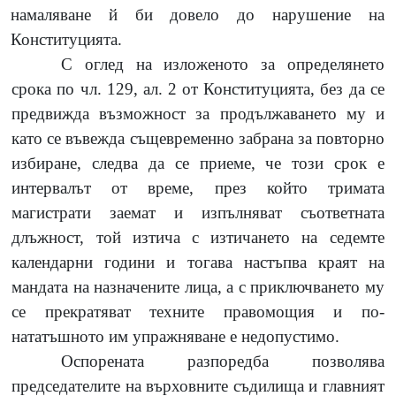
намаляване й би довело до нарушение на
Конституцията.
С оглед на изложеното за определянето
срока по чл.
129,
ал.
2
от Конституцията, без да се
предвижда възможност за продължаването му и
като се въвежда същевременно забрана за повторно
избиране, следва да се приеме, че този срок е
интервалът от време, през който тримата
магистрати заемат и изпълняват съответната
длъжност, той изтича с изтичането на седемте
календарни години и тогава настъпва краят на
мандата на назначените лица, а с приключването му
се прекратяват техните правомощия и по-
нататъшното им упражняване е недопустимо.
Оспорената разпоредба позволява
председателите на върховните съдилища и главният